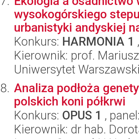
Ekologia a osadnictwo
wysokogórskiego stepu
urbanistyki andyskiej n
Konkurs:
HARMONIA 1
Kierownik: prof. Marius
Uniwersytet Warszawski
Analiza podłoża genet
polskich koni półkrwi
Konkurs:
OPUS 1
, panel
Kierownik: dr hab. Dor