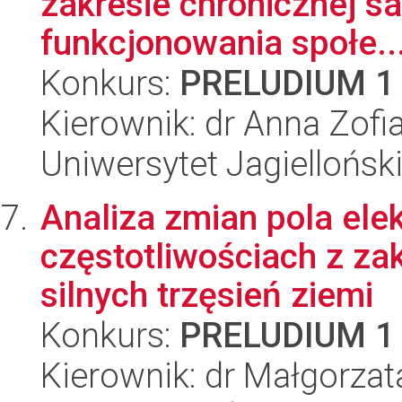
zakresie chronicznej s
funkcjonowania społe..
Konkurs:
PRELUDIUM 1
Kierownik: dr Anna Zofi
Uniwersytet Jagielloński
Analiza zmian pola ele
częstotliwościach z za
silnych trzęsień ziemi
Konkurs:
PRELUDIUM 1
Kierownik: dr Małgorza