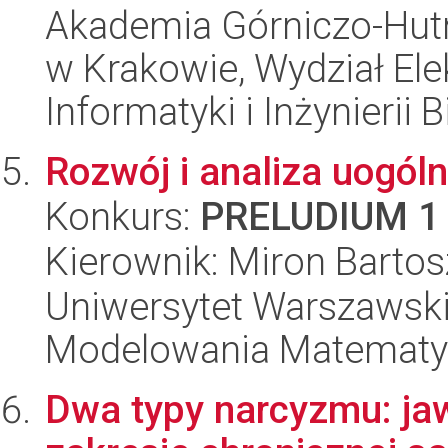
Akademia Górniczo-Hutn
w Krakowie, Wydział Ele
Informatyki i Inżynierii
Rozwój i analiza uogól
Konkurs:
PRELUDIUM 1
Kierownik: Miron Bartos
Uniwersytet Warszawski
Modelowania Matematy
Dwa typy narcyzmu: jawn