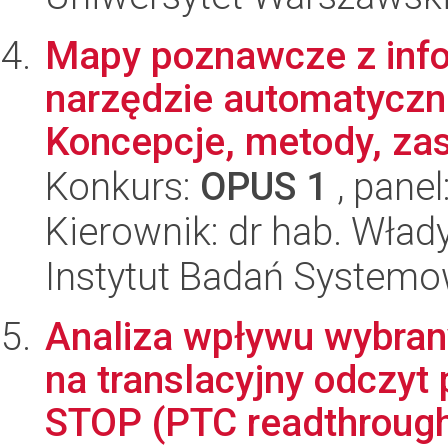
Mapy poznawcze z info
narzędzie automatyczn
Koncepcje, metody, zas
Konkurs:
OPUS 1
, panel
Kierownik: dr hab. Wł
Instytut Badań System
Analiza wpływu wybra
na translacyjny odczy
STOP (PTC readthrough