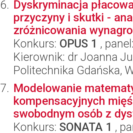
Dyskryminacja płacowa 
przyczyny i skutki - an
zróżnicowania wynagrod
Konkurs:
OPUS 1
, panel
Kierownik: dr Joanna J
Politechnika Gdańska, W
Modelowanie matematy
kompensacyjnych mięśn
swobodnym osób z dysf
Konkurs:
SONATA 1
, pa