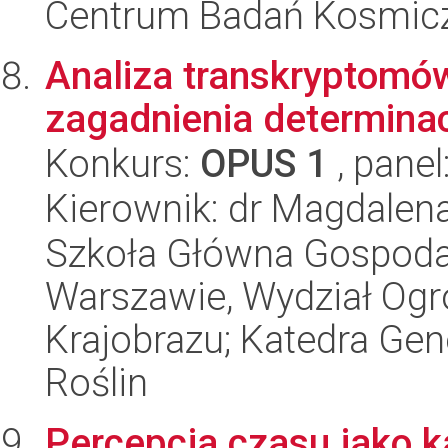
Centrum Badań Kosmic
Analiza transkryptomó
zagadnienia determinacj
Konkurs:
OPUS 1
, panel
Kierownik: dr Magdale
Szkoła Główna Gospoda
Warszawie, Wydział Ogro
Krajobrazu; Katedra Gene
Roślin
Percepcja czasu jako k