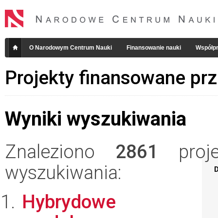
O Narodowym Centrum Nauki
Finansowanie nauki
Współpr
Projekty finansowane pr
Wyniki wyszukiwania
Znaleziono
2861
projek
wyszukiwania:
D
Hybrydowe