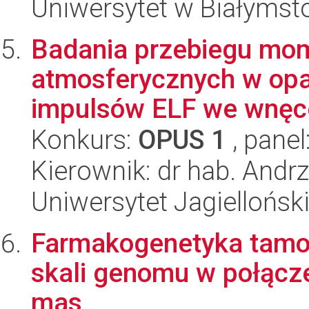
Uniwersytet w Białymst
Badania przebiegu mo
atmosferycznych w opar
impulsów ELF we wnęce
Konkurs:
OPUS 1
, panel
Kierownik: dr hab. Andrz
Uniwersytet Jagiellońsk
Farmakogenetyka tamok
skali genomu w połącze
mas