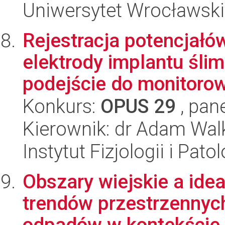
Uniwersytet Wrocławski
Rejestracja potencjał
elektrody implantu śl
podejście do monitorowa
Konkurs:
OPUS 29
, pan
Kierownik: dr Adam Wa
Instytut Fizjologii i Pato
Obszary wiejskie a idea
trendów przestrzennych
odpadów w kontekście 