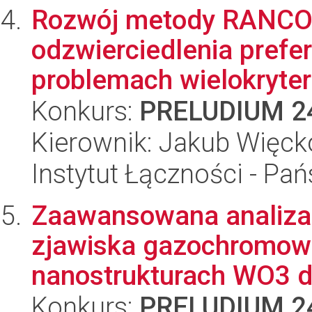
Rozwój metody RANCOM
odzwierciedlenia prefe
problemach wielokryteri
Konkurs:
PRELUDIUM 2
Kierownik: Jakub Więck
Instytut Łączności - Pa
Zaawansowana analiz
zjawiska gazochromow
nanostrukturach WO3 dl
Konkurs:
PRELUDIUM 2