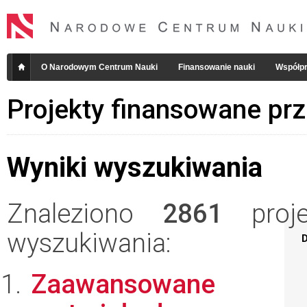
O Narodowym Centrum Nauki
Finansowanie nauki
Współpr
Projekty finansowane pr
Wyniki wyszukiwania
Znaleziono
2861
projek
wyszukiwania:
D
Zaawansowane