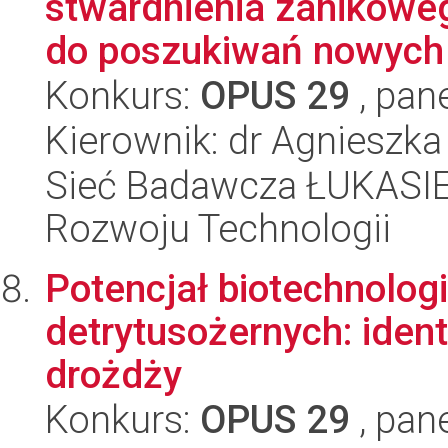
stwardnienia zanikowe
do poszukiwań nowych 
Konkurs:
OPUS 29
, pan
Kierownik: dr Agnieszka
Sieć Badawcza ŁUKASIE
Rozwoju Technologii
Potencjał biotechnolo
detrytusożernych: ident
drożdży
Konkurs:
OPUS 29
, pan