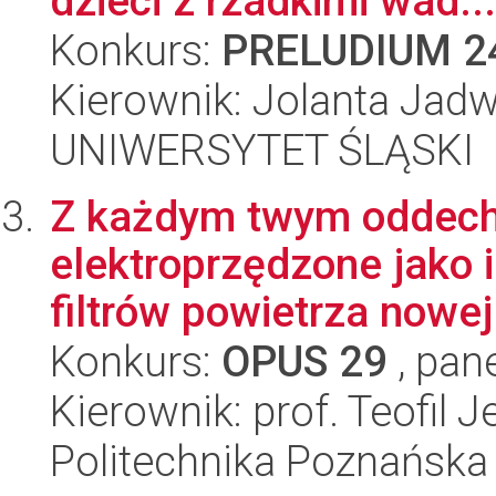
dzieci z rzadkimi wad...
Konkurs:
PRELUDIUM 2
Kierownik: Jolanta Jadw
UNIWERSYTET ŚLĄSKI
Z każdym twym oddec
elektroprzędzone jako
filtrów powietrza nowej 
Konkurs:
OPUS 29
, pan
Kierownik: prof. Teofil 
Politechnika Poznańska