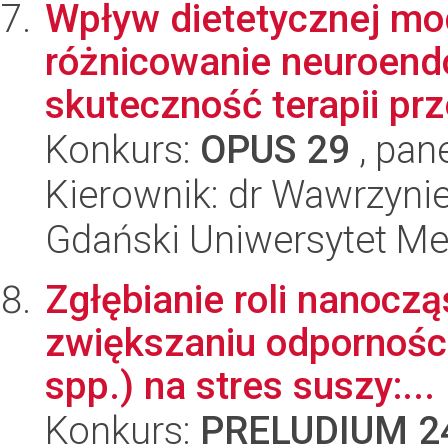
Wpływ dietetycznej mo
różnicowanie neuroend
skuteczność terapii prz
Konkurs:
OPUS 29
, pan
Kierownik: dr Wawrzyni
Gdański Uniwersytet M
Zgłębianie roli nanocz
zwiększaniu odpornośc
spp.) na stres suszy:...
Konkurs:
PRELUDIUM 2