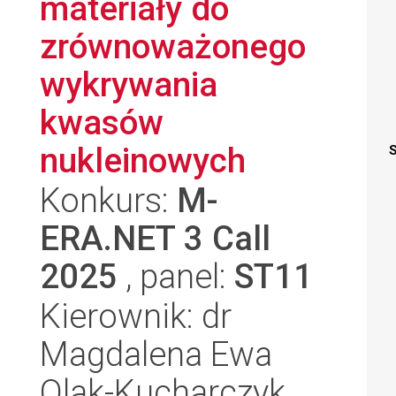
materiały do
zrównoważonego
wykrywania
kwasów
nukleinowych
S
Konkurs:
M-
ERA.NET 3 Call
2025
, panel:
ST11
Kierownik: dr
Magdalena Ewa
Olak-Kucharczyk