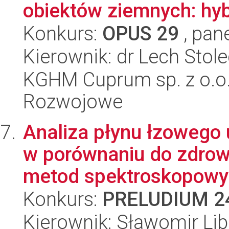
obiektów ziemnych: hyb
Konkurs:
OPUS 29
, pan
Kierownik: dr Lech Stole
KGHM Cuprum sp. z o.o
Rozwojowe
Analiza płynu łzowego
w porównaniu do zdrow
metod spektroskopowyc
Konkurs:
PRELUDIUM 2
Kierownik: Sławomir Lib