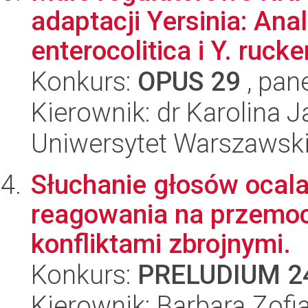
adaptacji Yersinia: An
enterocolitica i Y. rucker
Konkurs:
OPUS 29
, pan
Kierownik: dr Karolina 
Uniwersytet Warszawsk
Słuchanie głosów ocala
reagowania na przemoc
konfliktami zbrojnymi.
Konkurs:
PRELUDIUM 2
Kierownik: Barbara Zofia