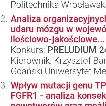
Politechnika Wrocławsk
Analiza organizacyjnych
udaru mózgu w wojewó
ilościowo-jakościowe...
Konkurs:
PRELUDIUM 2
Kierownik: Krzysztof Ba
Gdański Uniwersytet M
Wpływ mutacji genu T
FGFR1 - analiza konsek
nowotworów oraz możli