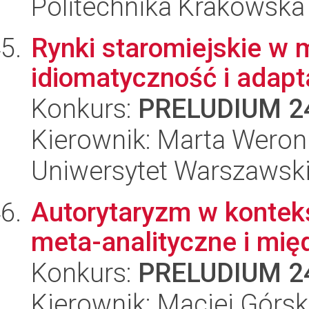
Politechnika Krakowska
Rynki staromiejskie w
idiomatyczność i adapt
Konkurs:
PRELUDIUM 2
Kierownik: Marta Weron
Uniwersytet Warszawsk
Autorytaryzm w kontekś
meta-analityczne i mię
Konkurs:
PRELUDIUM 2
Kierownik: Maciej Górsk