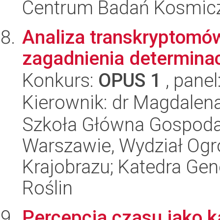
Centrum Badań Kosmic
Analiza transkryptomó
zagadnienia determinacj
Konkurs:
OPUS 1
, panel
Kierownik: dr Magdale
Szkoła Główna Gospoda
Warszawie, Wydział Ogro
Krajobrazu; Katedra Gene
Roślin
Percepcja czasu jako k