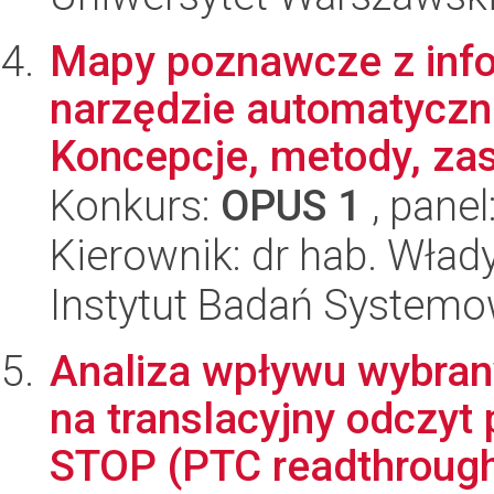
Mapy poznawcze z info
narzędzie automatyczn
Koncepcje, metody, zas
Konkurs:
OPUS 1
, panel
Kierownik: dr hab. Wł
Instytut Badań System
Analiza wpływu wybra
na translacyjny odczy
STOP (PTC readthrough