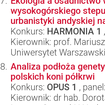
Ekologia a osadnictwo
wysokogórskiego stepu
urbanistyki andyskiej n
Konkurs:
HARMONIA 1
Kierownik: prof. Marius
Uniwersytet Warszawski
Analiza podłoża genet
polskich koni półkrwi
Konkurs:
OPUS 1
, panel
Kierownik: dr hab. Dor