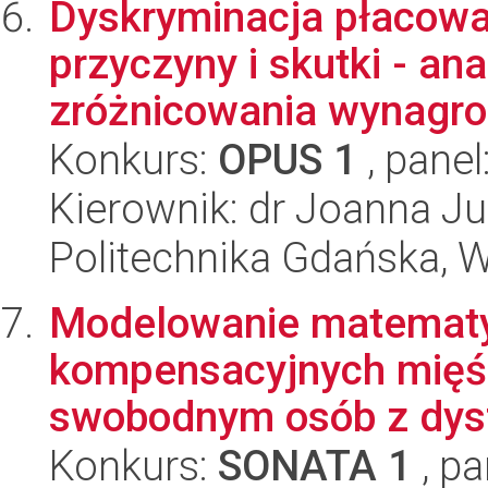
Dyskryminacja płacowa 
przyczyny i skutki - an
zróżnicowania wynagrod
Konkurs:
OPUS 1
, panel
Kierownik: dr Joanna J
Politechnika Gdańska, W
Modelowanie matematy
kompensacyjnych mięśn
swobodnym osób z dysf
Konkurs:
SONATA 1
, pa