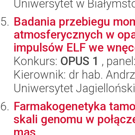
Uniwersytet w Białymst
Badania przebiegu mo
atmosferycznych w opar
impulsów ELF we wnęce
Konkurs:
OPUS 1
, panel
Kierownik: dr hab. Andrz
Uniwersytet Jagiellońsk
Farmakogenetyka tamok
skali genomu w połącze
mas