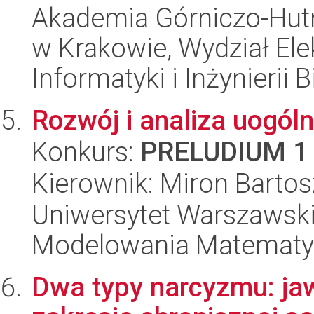
Akademia Górniczo-Hutn
w Krakowie, Wydział Ele
Informatyki i Inżynierii
Rozwój i analiza uogól
Konkurs:
PRELUDIUM 1
Kierownik: Miron Bartos
Uniwersytet Warszawski
Modelowania Matematy
Dwa typy narcyzmu: jawn