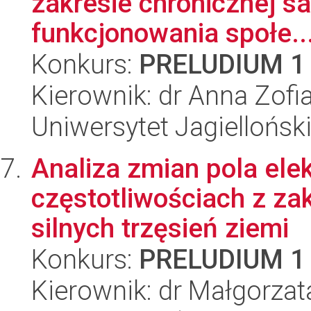
zakresie chronicznej s
funkcjonowania społe..
Konkurs:
PRELUDIUM 1
Kierownik: dr Anna Zofi
Uniwersytet Jagielloński
Analiza zmian pola ele
częstotliwościach z za
silnych trzęsień ziemi
Konkurs:
PRELUDIUM 1
Kierownik: dr Małgorza