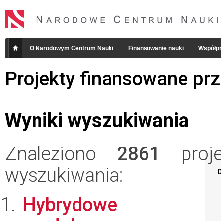
O Narodowym Centrum Nauki
Finansowanie nauki
Współpr
Projekty finansowane pr
Wyniki wyszukiwania
Znaleziono
2861
projek
wyszukiwania:
D
Hybrydowe