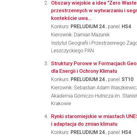
Obszary wiejskie a idea "Zero Waste
przestrzennych w wytwarzaniu i seg
kontekście uwa...
Konkurs:
PRELUDIUM 24
, panel:
HS4
Kierownik: Damian Mazurek
Instytut Geografii i Przestrzennego Za
Leszczyckiego PAN
Struktury Porowe w Formacjach Geol
dla Energii i Ochrony Klimatu
Konkurs:
PRELUDIUM 24
, panel:
ST10
Kierownik: Sebastian Adam Waszkiewic
Akademia Górniczo-Hutnicza im. Stanis
Krakowie
Rynki staromiejskie w miastach UN
i adaptacja do zmian klimatu
Konkurs:
PRELUDIUM 24
, panel:
HS4