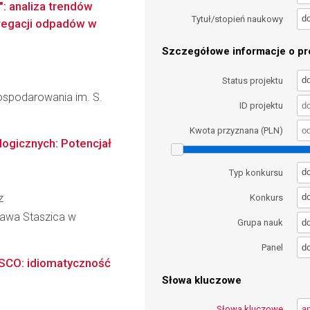
": analiza trendów
d
Tytuł/stopień naukowy
regacji odpadów w
Szczegółowe informacje o pro
d
Status projektu
gospodarowania im. S.
ID projektu
Kwota przyznana (PLN)
ogicznych: Potencjał
d
Typ konkursu
z
d
Konkurs
ława Staszica w
d
Grupa nauk
d
Panel
ESCO: idiomatyczność
Słowa kluczowe
Słowa kluczowe