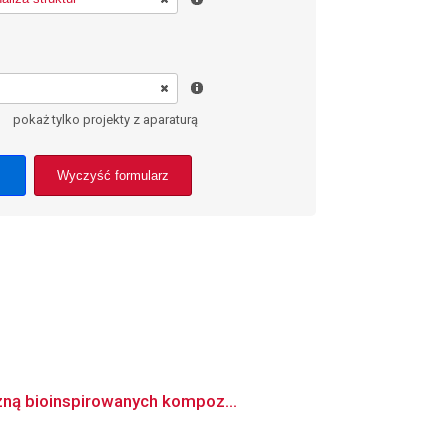
pokaż tylko projekty z aparaturą
Wyczyść formularz
czną bioinspirowanych kompoz...