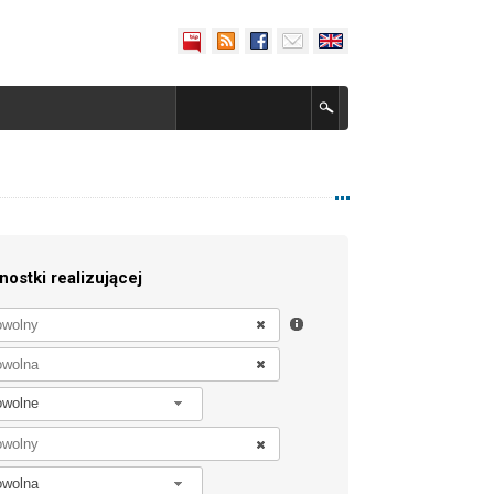
nostki realizującej
owolne
owolna