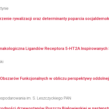
tynie
zenie rywalizacji oraz determinanty poparcia socjaldemokrac
rmakologiczna Ligandów Receptora 5-HT2A Inspirowanych 
ki
bszarów Funkcjonalnych w obliczu perspektywy oddolnej: Z
agospodarowania im. S. Leszczyckiego PAN
orodności drzewostanów Puszczy Białowieskiej w następstw