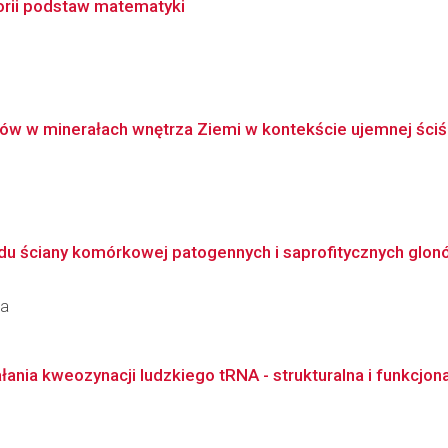
eorii podstaw matematyki
ów w minerałach wnętrza Ziemi w kontekście ujemnej ściśli
adu ściany komórkowej patogennych i saprofitycznych glonó
ka
nia kweozynacji ludzkiego tRNA - strukturalna i funkcjon