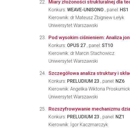
Miary złożoności strukturalnej dla t
Konkurs:
WEAVE-UNISONO
, panel:
HS1
Kierownik: dr Mateusz Zbigniew Łełyk
Uniwersytet Warszawski
Pod wysokim ciśnieniem: Analiza jon
Konkurs:
OPUS 27
, panel:
ST10
Kierownik: dr Marcin Stachowicz
Uniwersytet Warszawski
Szczegółowa analiza struktury i skł
Konkurs:
PRELUDIUM 23
, panel:
NZ6
Kierownik: Angelika Wiktoria Proskurnic
Uniwersytet Warszawski
Rozszyfrowywanie mechanizmu działa
Konkurs:
PRELUDIUM 23
, panel:
NZ1
Kierownik: Igor Kaczmarczyk