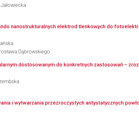
z-Jałowiecka
rando nanostrukturalnych elektrod tlenkowych do fotoelektr
mańska
arosława Dąbrowskiego
larnym dostosowanym do konkretnych zastosowań – zrozu
arzembska
nia i wytwarzania przezroczystych antystatycznych powłok