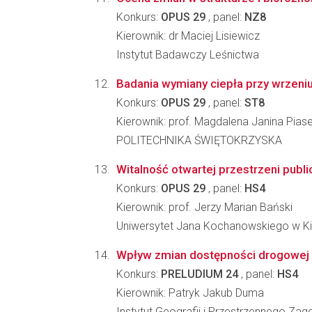
Konkurs:
OPUS 29
, panel:
NZ8
Kierownik: dr Maciej Lisiewicz
Instytut Badawczy Leśnictwa
Badania wymiany ciepła przy wrzeni
Konkurs:
OPUS 29
, panel:
ST8
Kierownik: prof. Magdalena Janina Pias
POLITECHNIKA ŚWIĘTOKRZYSKA
Witalność otwartej przestrzeni publ
Konkurs:
OPUS 29
, panel:
HS4
Kierownik: prof. Jerzy Marian Bański
Uniwersytet Jana Kochanowskiego w K
Wpływ zmian dostępności drogowej 
Konkurs:
PRELUDIUM 24
, panel:
HS4
Kierownik: Patryk Jakub Duma
Instytut Geografii i Przestrzennego Z