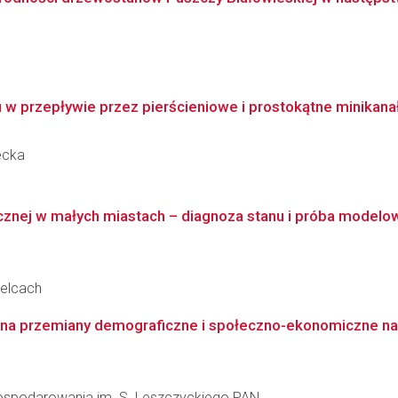
u w przepływie przez pierścieniowe i prostokątne minikan
ecka
icznej w małych miastach – diagnoza stanu i próba model
ielcach
na przemiany demograficzne i społeczno-ekonomiczne na 
agospodarowania im. S. Leszczyckiego PAN