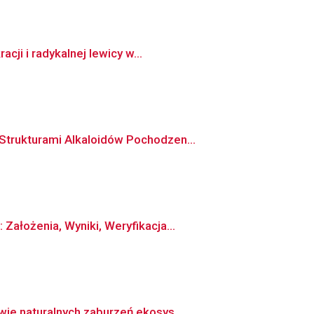
ji i radykalnej lewicy w...
Strukturami Alkaloidów Pochodzen...
ałożenia, Wyniki, Weryfikacja...
ie naturalnych zaburzeń ekosys...