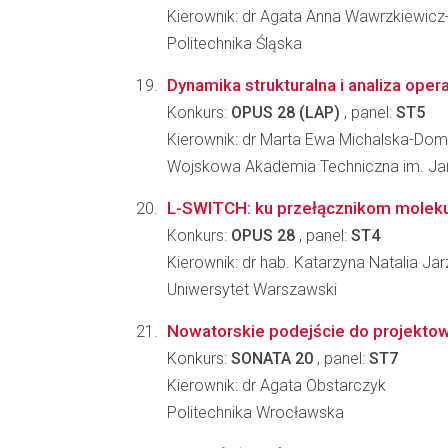
Kierownik: dr Agata Anna Wawrzkiewic
Politechnika Śląska
Dynamika strukturalna i analiza ope
Konkurs:
OPUS 28 (LAP)
, panel:
ST5
Kierownik: dr Marta Ewa Michalska-Do
Wojskowa Akademia Techniczna im. J
L-SWITCH: ku przełącznikom moleku
Konkurs:
OPUS 28
, panel:
ST4
Kierownik: dr hab. Katarzyna Natalia J
Uniwersytet Warszawski
Nowatorskie podejście do projektowa
Konkurs:
SONATA 20
, panel:
ST7
Kierownik: dr Agata Obstarczyk
Politechnika Wrocławska