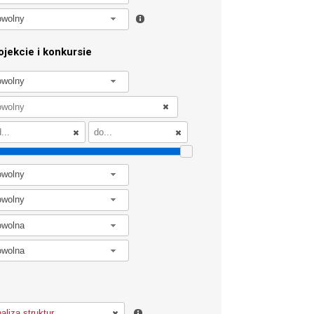
owolny
jekcie i konkursie
owolny
owolny
owolny
owolna
owolna