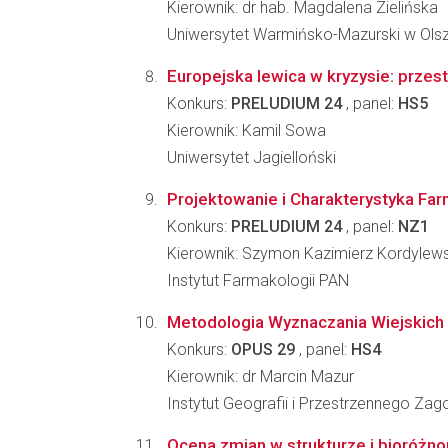
Kierownik: dr hab. Magdalena Zielińska
Uniwersytet Warmińsko-Mazurski w Olsz
Europejska lewica w kryzysie: przestr
Konkurs:
PRELUDIUM 24
, panel:
HS5
Kierownik: Kamil Sowa
Uniwersytet Jagielloński
Projektowanie i Charakterystyka Fa
Konkurs:
PRELUDIUM 24
, panel:
NZ1
Kierownik: Szymon Kazimierz Kordylews
Instytut Farmakologii PAN
Metodologia Wyznaczania Wiejskich O
Konkurs:
OPUS 29
, panel:
HS4
Kierownik: dr Marcin Mazur
Instytut Geografii i Przestrzennego Z
Ocena zmian w strukturze i bioróżn