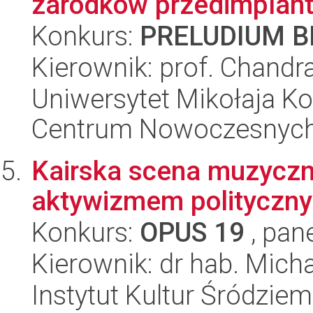
zarodków przedimplanta
Konkurs:
PRELUDIUM BI
Kierownik: prof. Chandr
Uniwersytet Mikołaja Ko
Centrum Nowoczesnych 
Kairska scena muzyczn
aktywizmem polityczny
Konkurs:
OPUS 19
, pan
Kierownik: dr hab. Mich
Instytut Kultur Śródzie