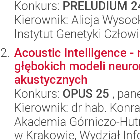
Konkurs:
PRELUDIUM 2
Kierownik: Alicja Wysoc
Instytut Genetyki Człow
Acoustic Intelligence 
głębokich modeli neur
akustycznych
Konkurs:
OPUS 25
, pan
Kierownik: dr hab. Konr
Akademia Górniczo-Hutn
w Krakowie, Wydział Info