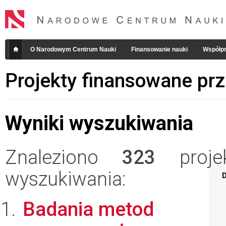
O Narodowym Centrum Nauki
Finansowanie nauki
Współpr
Projekty finansowane pr
Wyniki wyszukiwania
Znaleziono
323
projek
wyszukiwania:
D
Badania metod