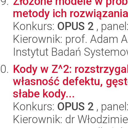
Złożone modele w prob
metody ich rozwiązani
Konkurs:
OPUS 2
, panel
Kierownik: prof. Adam A
Instytut Badań System
Kody w Z^2: rozstrzygal
własność defektu, gęst
słabe kody...
Konkurs:
OPUS 2
, panel
Kierownik: dr Włodzimi