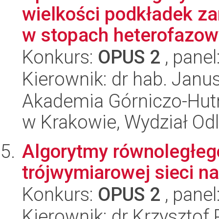
wielkości podkładek z
w stopach heterofazowy
Konkurs:
OPUS 2
, panel
Kierownik: dr hab. Janus
Akademia Górniczo-Hutn
w Krakowie, Wydział Od
Algorytmy równoległego
trójwymiarowej sieci n
Konkurs:
OPUS 2
, panel
Kierownik: dr Krzyszto