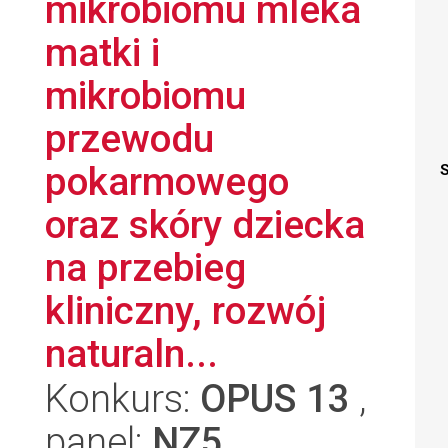
mikrobiomu mleka
matki i
mikrobiomu
przewodu
pokarmowego
S
oraz skóry dziecka
na przebieg
kliniczny, rozwój
naturaln...
Konkurs:
OPUS 13
,
panel:
NZ5