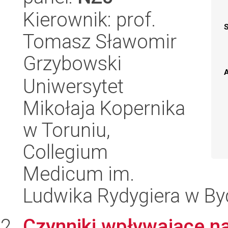
Kierownik: prof.
Tomasz Sławomir
Grzybowski
A
Uniwersytet
Mikołaja Kopernika
w Toruniu,
Collegium
Medicum im.
Ludwika Rydygiera w By
Czynniki wpływające na