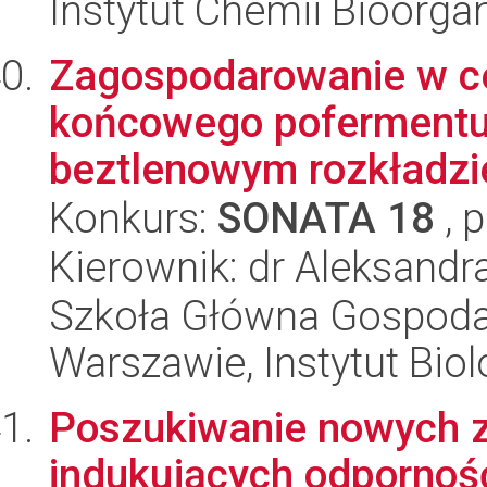
Instytut Chemii Bioorga
Zagospodarowanie w c
końcowego pofermentu
beztlenowym rozkładzie
Konkurs:
SONATA 18
, 
Kierownik: dr Aleksandr
Szkoła Główna Gospoda
Warszawie, Instytut Biol
Poszukiwanie nowych 
indukujących odporność