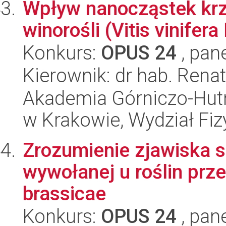
Wpływ nanocząstek krz
winorośli (Vitis vinifera 
Konkurs:
OPUS 24
, pan
Kierownik: dr hab. Ren
Akademia Górniczo-Hutn
w Krakowie, Wydział Fiz
Zrozumienie zjawiska s
wywołanej u roślin pr
brassicae
Konkurs:
OPUS 24
, pan