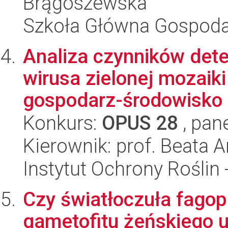
Brągoszewska
Szkoła Główna Gospoda
Analiza czynników det
wirusa zielonej mozaiki
gospodarz-środowisko k
Konkurs:
OPUS 28
, pan
Kierownik: prof. Beata
Instytut Ochrony Roślin
Czy światłoczuła fagop
gametofitu żeńskiego u