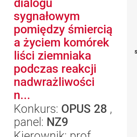
dialogu
sygnałowym
pomiędzy śmiercią
a życiem komórek
liści ziemniaka
S
podczas reakcji
nadwrażliwości
n...
Konkurs:
OPUS 28
,
panel:
NZ9
Kierownik: prof.