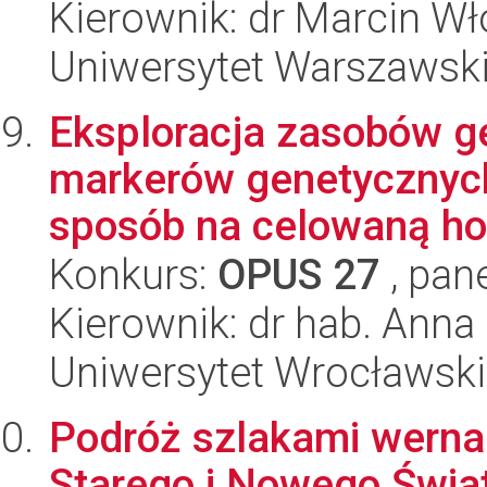
Kierownik: dr Marcin W
Uniwersytet Warszawsk
Eksploracja zasobów 
markerów genetycznych
sposób na celowaną hod
Konkurs:
OPUS 27
, pan
Kierownik: dr hab. Ann
Uniwersytet Wrocławski
Podróż szlakami wernal
Starego i Nowego Świa