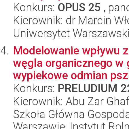
Konkurs:
OPUS 25
, pan
Kierownik: dr Marcin W
Uniwersytet Warszawski,
Modelowanie wpływu zm
węgla organicznego w g
wypiekowe odmian psze
Konkurs:
PRELUDIUM 2
Kierownik: Abu Zar Gha
Szkoła Główna Gospoda
Warszawie, Instytut Rol