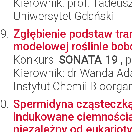
Kierownik: prof. Tadeu
Uniwersytet Gdański
Zgłębienie podstaw tr
modelowej roślinie bob
Konkurs:
SONATA 19
, 
Kierownik: dr Wanda Ad
Instytut Chemii Bioorga
Spermidyna cząsteczką 
indukowane ciemnością
niezależny od eukarioty