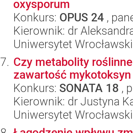
oxysporum
Konkurs:
OPUS 24
, pan
Kierownik: dr Aleksand
Uniwersytet Wrocławski,
Czy metabolity roślinn
zawartość mykotoksyn 
Konkurs:
SONATA 18
, 
Kierownik: dr Justyna K
Uniwersytet Wrocławski,
Łagodzenie wpływu zmi