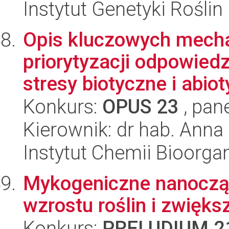
Instytut Genetyki Rośli
Opis kluczowych mecha
priorytyzacji odpowied
stresy biotyczne i abiot
Konkurs:
OPUS 23
, pan
Kierownik: dr hab. Anna
Instytut Chemii Bioorga
Mykogeniczne nanocząst
wzrostu roślin i zwiększ
Konkurs:
PRELUDIUM 2