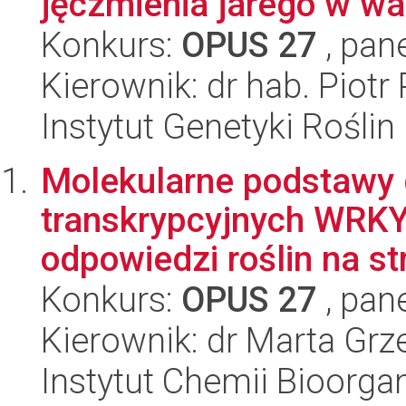
jęczmienia jarego w wa
Konkurs:
OPUS 27
, pan
Kierownik: dr hab. Piot
Instytut Genetyki Rośli
Molekularne podstawy 
transkrypcyjnych WRKY
odpowiedzi roślin na str
Konkurs:
OPUS 27
, pan
Kierownik: dr Marta Gr
Instytut Chemii Bioorga