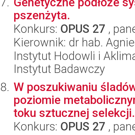
Genetyczne podłoże s
pszenżyta.
Konkurs:
OPUS 27
, pan
Kierownik: dr hab. Agni
Instytut Hodowli i Aklim
Instytut Badawczy
W poszukiwaniu śladów
poziomie metaboliczny
toku sztucznej selekcji.
Konkurs:
OPUS 27
, pan