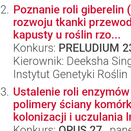
Poznanie roli gibereli
rozwoju tkanki przewod
kapusty u roślin rzo...
Konkurs:
PRELUDIUM 2
Kierownik: Deeksha Sin
Instytut Genetyki Rośli
Ustalenie roli enzymó
polimery ściany komórk
kolonizacji i uczulania ln
Konkurs:
OPUS 27
, pan