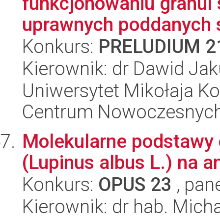
funkcjonowaniu granul 
uprawnych poddanych st
Konkurs:
PRELUDIUM 2
Kierownik: dr Dawid Ja
Uniwersytet Mikołaja Ko
Centrum Nowoczesnych 
Molekularne podstawy o
(Lupinus albus L.) na a
Konkurs:
OPUS 23
, pan
Kierownik: dr hab. Micha