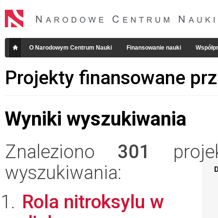
O Narodowym Centrum Nauki
Finansowanie nauki
Współpr
Projekty finansowane pr
Wyniki wyszukiwania
Znaleziono
301
projek
wyszukiwania:
D
Rola nitroksylu w