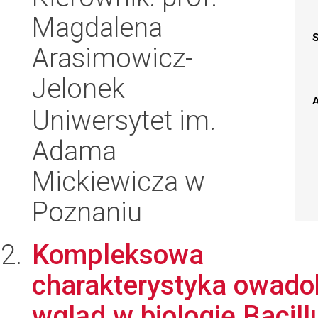
Magdalena
Arasimowicz-
Jelonek
A
Uniwersytet im.
Adama
Mickiewicza w
Poznaniu
Kompleksowa
charakterystyka owadob
wgląd w biologię Bacillu