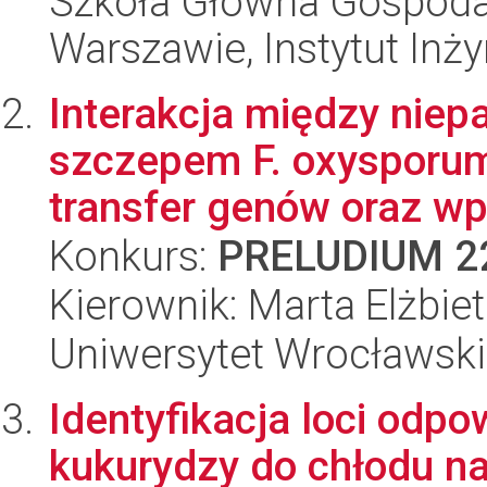
Szkoła Główna Gospoda
Warszawie, Instytut Inży
Interakcja między nie
szczepem F. oxysporum
transfer genów oraz wp
Konkurs:
PRELUDIUM 2
Kierownik: Marta Elżbie
Uniwersytet Wrocławski,
Identyfikacja loci odp
kukurydzy do chłodu n