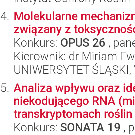
Molekularne mechanizm
związany z toksycznośc
Konkurs:
OPUS 26
, pan
Kierownik: dr Miriam E
UNIWERSYTET ŚLĄSKI, W
Analiza wpływu oraz id
niekodującego RNA (m
transkryptomach roślin
Konkurs:
SONATA 19
, 