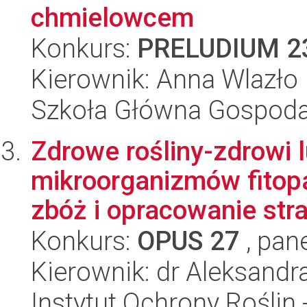
chmielowcem
Konkurs:
PRELUDIUM 2
Kierownik: Anna Wlazło
Szkoła Główna Gospoda
Zdrowe rośliny-zdrowi l
mikroorganizmów fitop
zbóż i opracowanie stra
Konkurs:
OPUS 27
, pan
Kierownik: dr Aleksand
Instytut Ochrony Roślin