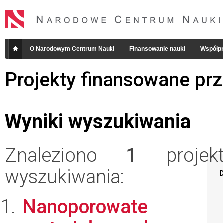
O Narodowym Centrum Nauki
Finansowanie nauki
Współpr
Projekty finansowane pr
Wyniki wyszukiwania
Znaleziono
1
projekt
wyszukiwania:
D
Nanoporowate