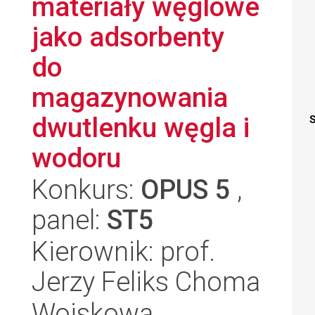
materiały węglowe
jako adsorbenty
do
magazynowania
dwutlenku węgla i
S
wodoru
Konkurs:
OPUS 5
,
panel:
ST5
Kierownik: prof.
Jerzy Feliks Choma
Wojskowa