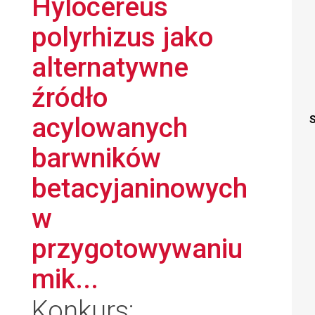
Hylocereus
polyrhizus jako
alternatywne
źródło
acylowanych
S
barwników
betacyjaninowych
w
przygotowywaniu
mik...
Konkurs: