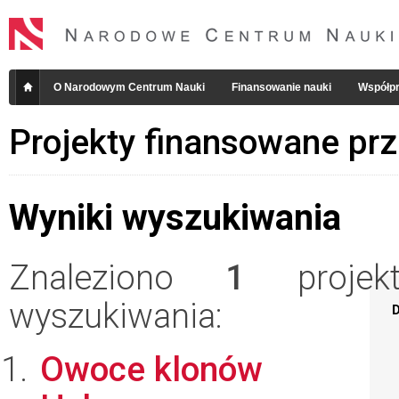
O Narodowym Centrum Nauki
Finansowanie nauki
Współpr
Projekty finansowane pr
Wyniki wyszukiwania
Znaleziono
1
projekt
wyszukiwania:
D
Owoce klonów