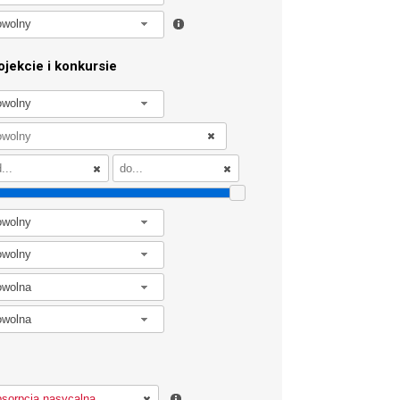
owolny
jekcie i konkursie
owolny
owolny
owolny
owolna
owolna