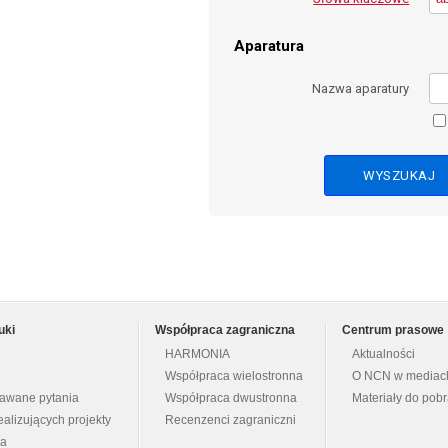
Aparatura
Nazwa aparatury
uki
Współpraca zagraniczna
Centrum prasowe
HARMONIA
Aktualności
Współpraca wielostronna
O NCN w mediac
dawane pytania
Współpraca dwustronna
Materiały do pob
ealizujących projekty
Recenzenci zagraniczni
na