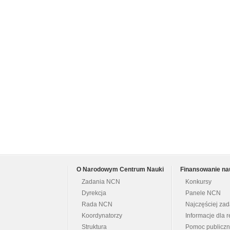
O Narodowym Centrum Nauki
Finansowanie na
Zadania NCN
Konkursy
Dyrekcja
Panele NCN
Rada NCN
Najczęściej za
Koordynatorzy
Informacje dla r
Struktura
Pomoc publicz