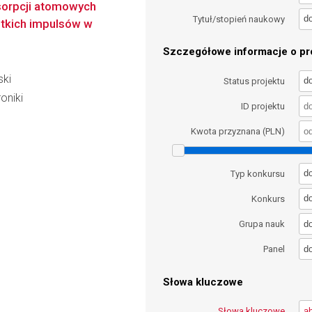
sorpcji atomowych
d
Tytuł/stopień naukowy
ótkich impulsów w
Szczegółowe informacje o pro
ski
d
Status projektu
oniki
ID projektu
Kwota przyznana (PLN)
d
Typ konkursu
d
Konkurs
d
Grupa nauk
d
Panel
Słowa kluczowe
Słowa kluczowe