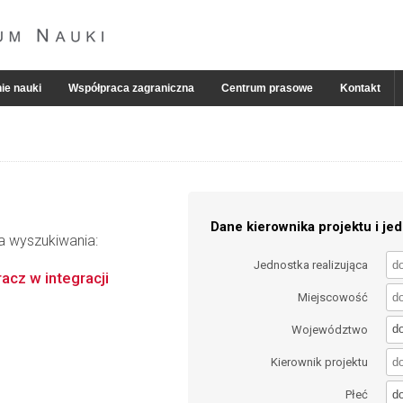
ie nauki
Współpraca zagraniczna
Centrum prasowe
Kontakt
Dane kierownika projektu i jed
ia wyszukiwania:
Jednostka realizująca
cz w integracji
Miejscowość
d
Województwo
Kierownik projektu
d
Płeć