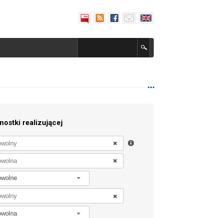
nostki realizującej
owolne
owolna