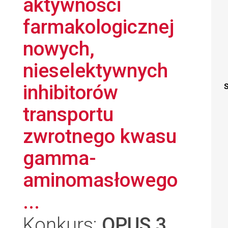
aktywności
farmakologicznej
nowych,
nieselektywnych
inhibitorów
S
transportu
zwrotnego kwasu
gamma-
aminomasłowego
...
Konkurs:
OPUS 3
,