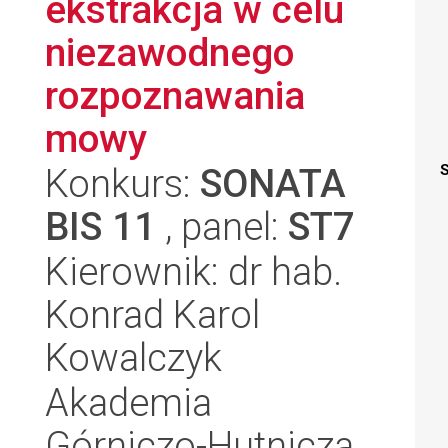
ekstrakcja w celu
niezawodnego
rozpoznawania
mowy
Konkurs:
SONATA
S
BIS 11
, panel:
ST7
Kierownik: dr hab.
Konrad Karol
Kowalczyk
Akademia
Górniczo-Hutnicza