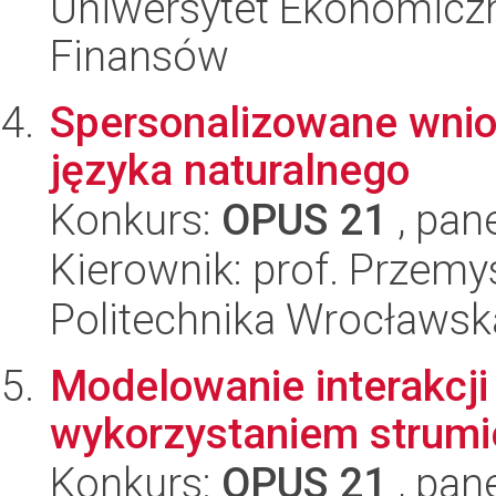
Uniwersytet Ekonomiczn
Finansów
Spersonalizowane wnio
języka naturalnego
Konkurs:
OPUS 21
, pan
Kierownik: prof. Przem
Politechnika Wrocławsk
Modelowanie interakcji
wykorzystaniem strumi
Konkurs:
OPUS 21
, pan