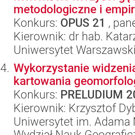
metodologiczne i empiry
Konkurs:
OPUS 21
, pan
Kierownik: dr hab. Kat
Uniwersytet Warszawsk
Wykorzystanie widzen
kartowania geomorfolo
Konkurs:
PRELUDIUM 2
Kierownik: Krzysztof Dy
Uniwersytet im. Adama 
Wydział Nauk Geografic