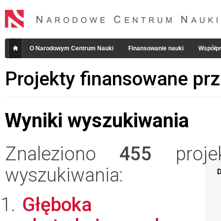
O Narodowym Centrum Nauki
Finansowanie nauki
Współpr
Projekty finansowane pr
Wyniki wyszukiwania
Znaleziono
455
projek
wyszukiwania:
D
Głęboka