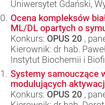
Uniwersytet Gdański, W
Ocena kompleksów biał
ML/DL opartych o symu
Konkurs:
OPUS 20
, pan
Kierownik: dr hab. Pawe
Instytut Biochemii i Biof
Systemy samouczące w
modulujących aktywacj
Konkurs:
OPUS 20
, pan
Kierownik: dr hab. Dorot