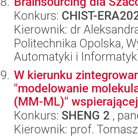
Brainsourcing dla Sza
Konkurs:
CHIST-ERA20
Kierownik: dr Aleksand
Politechnika Opolska, Wy
Automatyki i Informatyk
W kierunku zintegrowan
"modelowanie molekul
(MM-ML)" wspierającej 
Konkurs:
SHENG 2
, pan
Kierownik: prof. Tomas