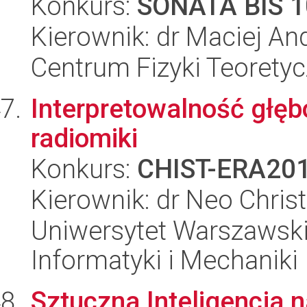
Konkurs:
SONATA BIS 1
Kierownik: dr Maciej Andr
Centrum Fizyki Teorety
Interpretowalność głęb
radiomiki
Konkurs:
CHIST-ERA20
Kierownik: dr Neo Chri
Uniwersytet Warszawski
Informatyki i Mechaniki
Sztuczna Inteligencja 