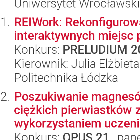
Uniwersytet Wrocławski,
REIWork: Rekonfigurow
interaktywnych miejsc 
Konkurs:
PRELUDIUM 2
Kierownik: Julia Elżbiet
Politechnika Łódzka
Poszukiwanie magnesów
ciężkich pierwiastków 
wykorzystaniem uczen
Konkurs:
OPUS 21
, pan