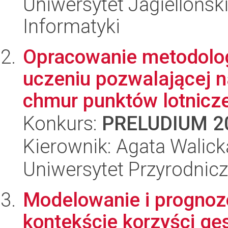
Uniwersytet Jagiellońsk
Informatyki
Opracowanie metodolog
uczeniu pozwalającej n
chmur punktów lotnicze
Konkurs:
PRELUDIUM 2
Kierownik: Agata Walick
Uniwersytet Przyrodnic
Modelowanie i prognozo
kontekście korzyści gęs