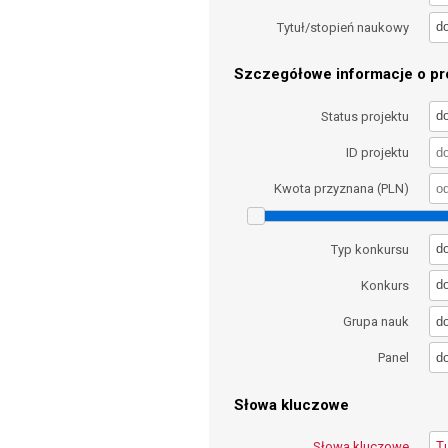
d
Tytuł/stopień naukowy
Szczegółowe informacje o pro
d
Status projektu
ID projektu
Kwota przyznana (PLN)
d
Typ konkursu
d
Konkurs
d
Grupa nauk
d
Panel
Słowa kluczowe
Słowa kluczowe