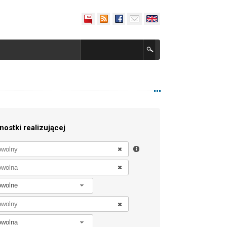
nostki realizującej
owolne
owolna