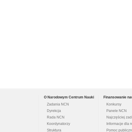
O Narodowym Centrum Nauki
Finansowanie na
Zadania NCN
Konkursy
Dyrekcja
Panele NCN
Rada NCN
Najczęściej za
Koordynatorzy
Informacje dla r
Struktura
Pomoc publicz