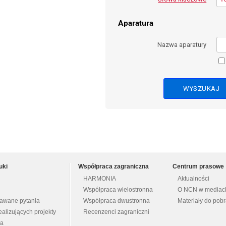
Aparatura
Nazwa aparatury
uki
Współpraca zagraniczna
Centrum prasowe
HARMONIA
Aktualności
Współpraca wielostronna
O NCN w mediac
dawane pytania
Współpraca dwustronna
Materiały do pob
ealizujących projekty
Recenzenci zagraniczni
na