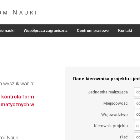
ie nauki
Współpraca zagraniczna
Centrum prasowe
Kontakt
Dane kierownika projektu i jed
ia wyszukiwania:
Jednostka realizująca
 kontrola form
Miejscowość
omatycznych w
d
Województwo
Kierownik projektu
d
emii Nauk
Płeć