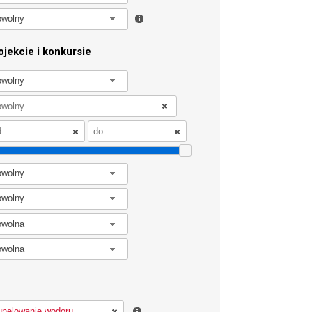
owolny
jekcie i konkursie
owolny
owolny
owolny
owolna
owolna