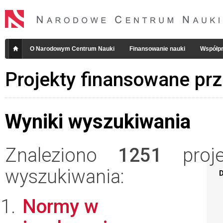
O Narodowym Centrum Nauki
Finansowanie nauki
Współpr
Projekty finansowane pr
Wyniki wyszukiwania
Znaleziono
1251
projek
wyszukiwania:
D
Normy w