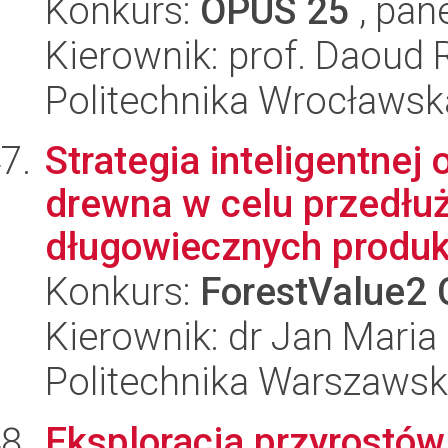
Konkurs:
OPUS 25
, pan
Kierownik: prof. Daoud 
Politechnika Wrocławsk
Strategia inteligentne
drewna w celu przedłu
długowiecznych produk
Konkurs:
ForestValue2 
Kierownik: dr Jan Maria
Politechnika Warszawska
Eksploracja przyrostó