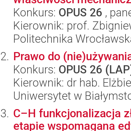
Konkurs:
OPUS 26
, pan
Kierownik: prof. Zbigni
Politechnika Wrocławsk
Prawo do (nie)używania
Konkurs:
OPUS 26 (LAP
Kierownik: dr hab. Elżb
Uniwersytet w Białymst
C–H funkcjonalizacja 
etapie wspomagana ed