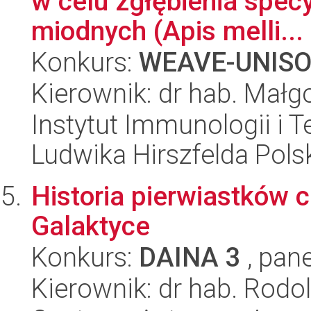
w celu zgłębienia specy
miodnych (Apis melli...
Konkurs:
WEAVE-UNIS
Kierownik: dr hab. Małg
Instytut Immunologii i T
Ludwika Hirszfelda Pols
Historia pierwiastków 
Galaktyce
Konkurs:
DAINA 3
, pane
Kierownik: dr hab. Rodol