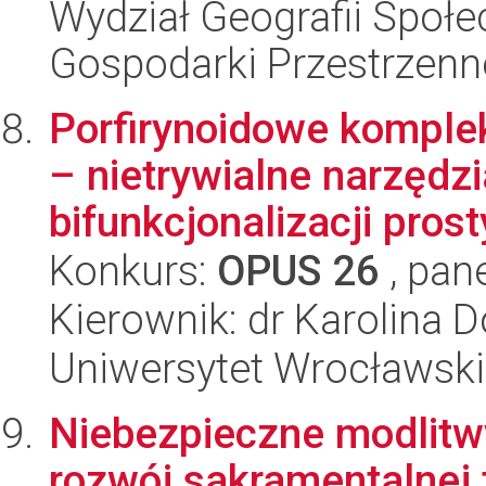
Wydział Geografii Społ
Gospodarki Przestrzenn
Porfirynoidowe komple
– nietrywialne narzędz
bifunkcjonalizacji prost
Konkurs:
OPUS 26
, pan
Kierownik: dr Karolina D
Uniwersytet Wrocławski
Niebezpieczne modlitwy
rozwój sakramentalnej 