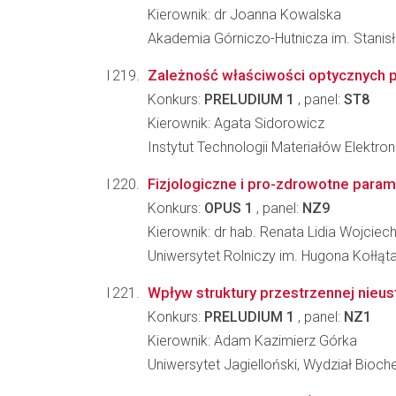
Kierownik: dr Joanna Kowalska
Akademia Górniczo-Hutnicza im. Stanisła
Zależność właściwości optycznych p
Konkurs:
PRELUDIUM 1
, panel:
ST8
Kierownik: Agata Sidorowicz
Instytut Technologii Materiałów Elektro
Fizjologiczne i pro-zdrowotne parame
Konkurs:
OPUS 1
, panel:
NZ9
Kierownik: dr hab. Renata Lidia Wojcie
Uniwersytet Rolniczy im. Hugona Kołłąt
Wpływ struktury przestrzennej nieus
Konkurs:
PRELUDIUM 1
, panel:
NZ1
Kierownik: Adam Kazimierz Górka
Uniwersytet Jagielloński, Wydział Biochem