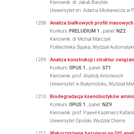
Kierownik: dr Jakub Barylski
Uniwersytet im. Adama Mickiewicza w Poz
Analiza białkowych profili masowyc
Konkurs:
PRELUDIUM 1
, panel:
NZ2
Kierownik: dr Michał Marczyk
Politechnika Śląska, Wydział Automatyki, 
Analiza konstrukcji i struktur zwią
Konkurs:
OPUS 1
, panel:
ST1
Kierownik: prof. Anatolij Antonevich
Uniwersytet w Białymstoku, Wydział Mat
Biodegradacja ksenobiotyków amino
Konkurs:
OPUS 1
, panel:
NZ9
Kierownik: prof. Paweł Kazimierz Kafars
Uniwersytet Opolski, Wydział Chemii
Wykorzystanie bazującej na GIS anali