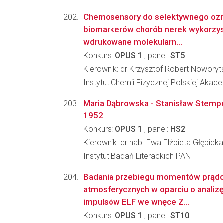
Chemosensory do selektywnego ozn
biomarkerów chorób nerek wykorzys
wdrukowane molekularn...
Konkurs:
OPUS 1
, panel:
ST5
Kierownik: dr Krzysztof Robert Noworyt
Instytut Chemii Fizycznej Polskiej Akad
Maria Dąbrowska - Stanisław Stempo
1952
Konkurs:
OPUS 1
, panel:
HS2
Kierownik: dr hab. Ewa Elżbieta Głębicka
Instytut Badań Literackich PAN
Badania przebiegu momentów prąd
atmosferycznych w oparciu o analizę
impulsów ELF we wnęce Z...
Konkurs:
OPUS 1
, panel:
ST10