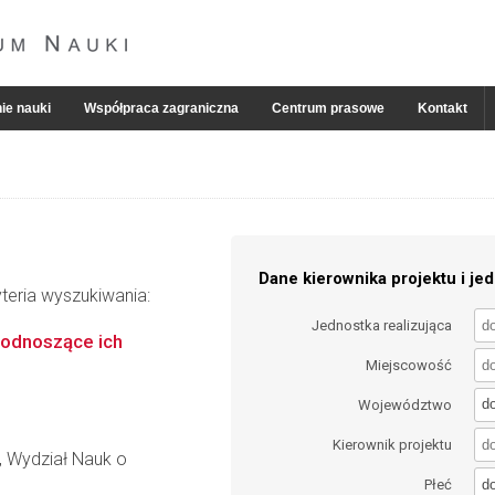
ie nauki
Współpraca zagraniczna
Centrum prasowe
Kontakt
Dane kierownika projektu i jed
teria wyszukiwania:
Jednostka realizująca
podnoszące ich
Miejscowość
d
Województwo
Kierownik projektu
, Wydział Nauk o
d
Płeć