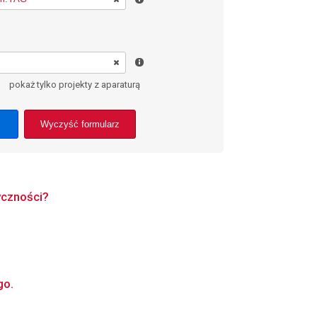
pokaż tylko projekty z aparaturą
Wyczyść formularz
yczności?
go.