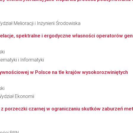
ział Melioracji i Inżynierii Środowiska
relacje, spektralne i ergodyczne własności operatorów gen
ski
ematyki i Informatyki
wnościowej w Polsce na tle krajów wysokorozwiniętych
ski
Wydział Ekonomii
z porzeczki czarnej w ograniczaniu skutków zaburzeń meta
ności PAN