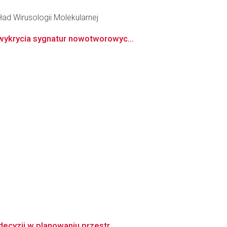
ład Wirusologii Molekularnej
wykrycia sygnatur nowotworowyc...
ecyzji w planowaniu przestr...