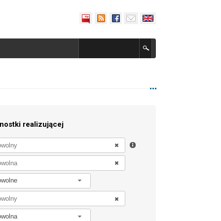
nostki realizującej
owolne
owolna