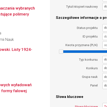
d
Tytuł/stopień naukowy
aczania wybranych
tujące polimery
Szczegółowe informacje o pro
d
Status projektu
a
ID projektu
emii Nauk
Kwota przyznana (PLN)
wski. Listy 1924-
d
Typ konkursu
d
Konkurs
d
Grupa nauk
owych wyładowań
d
Panel
 formy falowej
Słowa kluczowe
Słowa kluczowe