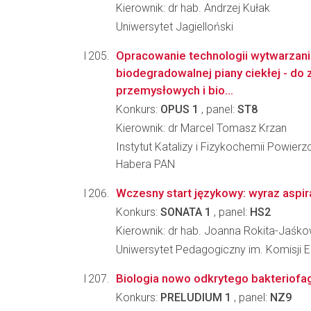
Kierownik: dr hab. Andrzej Kułak
Uniwersytet Jagielloński
Opracowanie technologii wytwarzania 
biodegradowalnej piany ciekłej - do
przemysłowych i bio...
Konkurs:
OPUS 1
, panel:
ST8
Kierownik: dr Marcel Tomasz Krzan
Instytut Katalizy i Fizykochemii Powierz
Habera PAN
Wczesny start językowy: wyraz aspira
Konkurs:
SONATA 1
, panel:
HS2
Kierownik: dr hab. Joanna Rokita-Jaśk
Uniwersytet Pedagogiczny im. Komisji E
Biologia nowo odkrytego bakteriofag
Konkurs:
PRELUDIUM 1
, panel:
NZ9