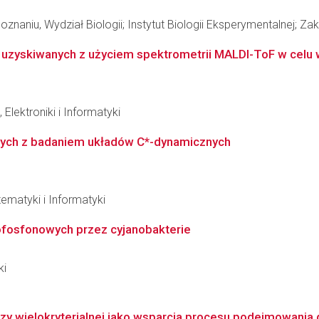
naniu, Wydział Biologii; Instytut Biologii Eksperymentalnej; Zak
h uzyskiwanych z użyciem spektrometrii MALDI-ToF w celu 
Elektroniki i Informatyki
zanych z badaniem układów C*-dynamicznych
ematyki i Informatyki
fosfonowych przez cyjanobakterie
ki
zy wielokryterialnej jako wsparcia procesu podejmowania d