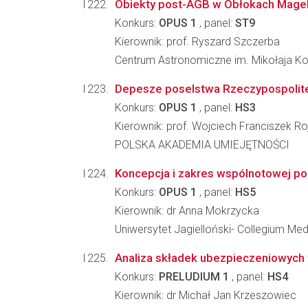
Obiekty post-AGB w Obłokach Magel
Konkurs:
OPUS 1
, panel:
ST9
Kierownik: prof. Ryszard Szczerba
Centrum Astronomiczne im. Mikołaja K
Depesze poselstwa Rzeczypospolite
Konkurs:
OPUS 1
, panel:
HS3
Kierownik: prof. Wojciech Franciszek Ro
POLSKA AKADEMIA UMIEJĘTNOŚCI
Koncepcja i zakres wspólnotowej pol
Konkurs:
OPUS 1
, panel:
HS5
Kierownik: dr Anna Mokrzycka
Uniwersytet Jagielloński- Collegium Me
Analiza składek ubezpieczeniowych 
Konkurs:
PRELUDIUM 1
, panel:
HS4
Kierownik: dr Michał Jan Krzeszowiec