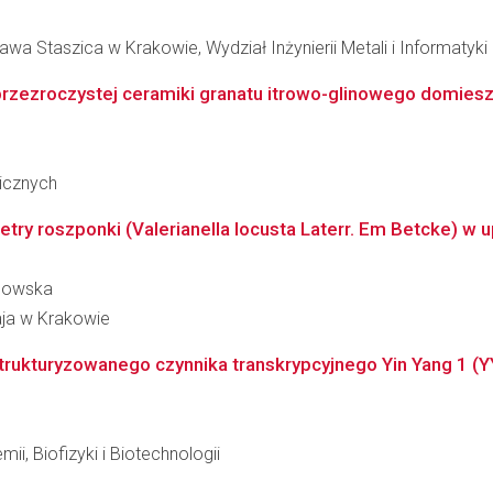
wa Staszica w Krakowie, Wydział Inżynierii Metali i Informatyk
rzezroczystej ceramiki granatu itrowo-glinowego domiesz
nicznych
try roszponki (Valerianella locusta Laterr. Em Betcke) w up
chowska
aja w Krakowie
trukturyzowanego czynnika transkrypcyjnego Yin Yang 1 (Y
ii, Biofizyki i Biotechnologii