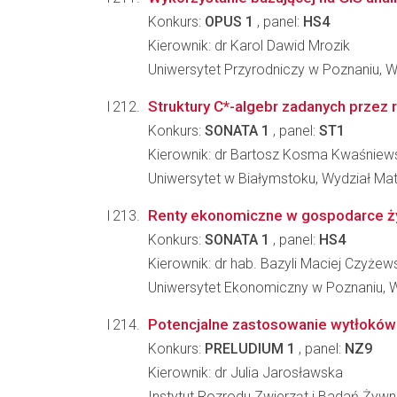
Konkurs:
OPUS 1
, panel:
HS4
Kierownik: dr Karol Dawid Mrozik
Uniwersytet Przyrodniczy w Poznaniu, Wyd
Struktury C*-algebr zadanych przez 
Konkurs:
SONATA 1
, panel:
ST1
Kierownik: dr Bartosz Kosma Kwaśniew
Uniwersytet w Białymstoku, Wydział Mat
Renty ekonomiczne w gospodarce ży
Konkurs:
SONATA 1
, panel:
HS4
Kierownik: dr hab. Bazyli Maciej Czyżew
Uniwersytet Ekonomiczny w Poznaniu, 
Potencjalne zastosowanie wytłoków 
Konkurs:
PRELUDIUM 1
, panel:
NZ9
Kierownik: dr Julia Jarosławska
Instytut Rozrodu Zwierząt i Badań Żyw