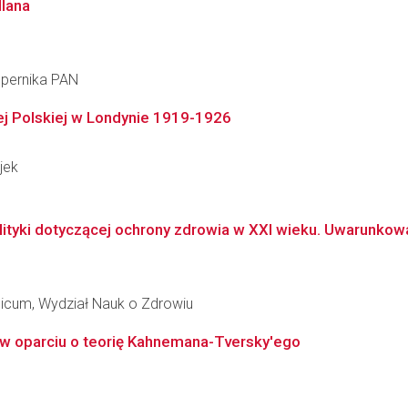
lana
opernika PAN
j Polskiej w Londynie 1919-1926
jek
ityki dotyczącej ochrony zdrowia w XXI wieku. Uwarunkowan
dicum, Wydział Nauk o Zdrowiu
w oparciu o teorię Kahnemana-Tversky'ego