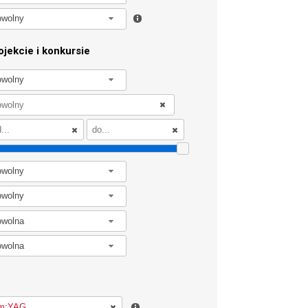
owolny
jekcie i konkursie
owolny
owolny
owolny
owolna
owolna