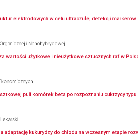
ruktur elektrodowych w celu ultraczułej detekcji marker
i Organicznej i Nanohybrydowej
za wartości użytkowe i nieużytkowe sztucznych raf w Pols
 Ekonomicznych
sztkowej puli komórek beta po rozpoznaniu cukrzycy typu 1 
Lekarski
 za adaptację kukurydzy do chłodu na wczesnym etapie roz