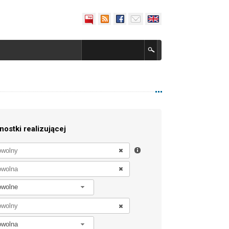
nostki realizującej
owolne
owolna