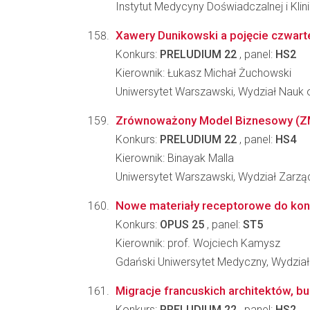
Instytut Medycyny Doświadczalnej i Kl
Xawery Dunikowski a pojęcie czwart
Konkurs:
PRELUDIUM 22
, panel:
HS2
Kierownik: Łukasz Michał Żuchowski
Uniwersytet Warszawski, Wydział Nauk o
Zrównoważony Model Biznesowy (ZMB)
Konkurs:
PRELUDIUM 22
, panel:
HS4
Kierownik: Binayak Malla
Uniwersytet Warszawski, Wydział Zarzą
Nowe materiały receptorowe do kons
Konkurs:
OPUS 25
, panel:
ST5
Kierownik: prof. Wojciech Kamysz
Gdański Uniwersytet Medyczny, Wydzia
Migracje francuskich architektów, bud
Konkurs:
PRELUDIUM 22
, panel:
HS2