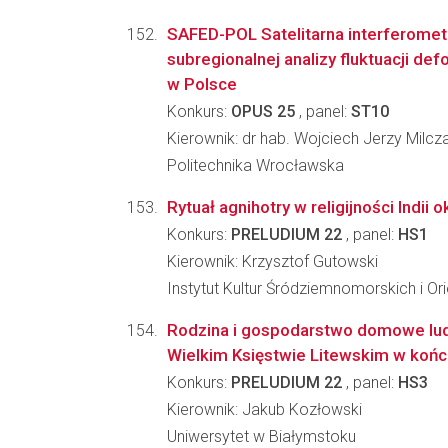
SAFED-POL Satelitarna interferomet
subregionalnej analizy fluktuacji de
w Polsce
Konkurs:
OPUS 25
, panel:
ST10
Kierownik: dr hab. Wojciech Jerzy Milcz
Politechnika Wrocławska
Rytuał agnihotry w religijności Indii
Konkurs:
PRELUDIUM 22
, panel:
HS1
Kierownik: Krzysztof Gutowski
Instytut Kultur Śródziemnomorskich i Or
Rodzina i gospodarstwo domowe lud
Wielkim Księstwie Litewskim w końcu
Konkurs:
PRELUDIUM 22
, panel:
HS3
Kierownik: Jakub Kozłowski
Uniwersytet w Białymstoku