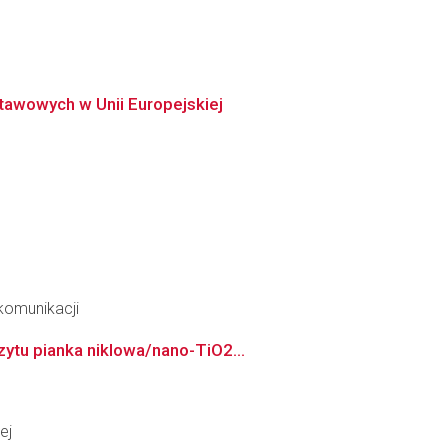
awowych w Unii Europejskiej
ekomunikacji
ytu pianka niklowa/nano-TiO2...
ej