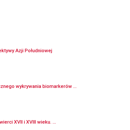
ktywy Azji Południowej
cznego wykrywania biomarkerów ...
ci XVII i XVIII wieku. ...