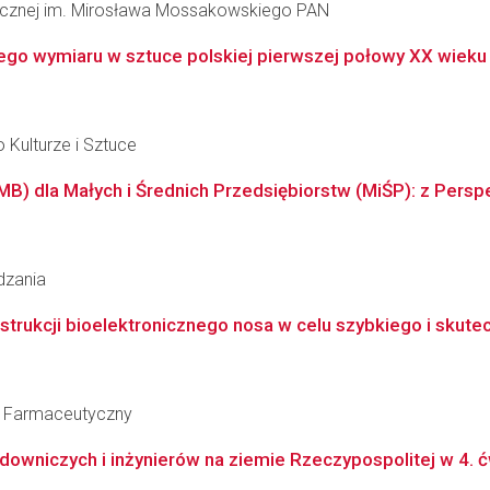
inicznej im. Mirosława Mossakowskiego PAN
ego wymiaru w sztuce polskiej pierwszej połowy XX wieku
 Kulturze i Sztuce
 dla Małych i Średnich Przedsiębiorstw (MiŚP): z Perspe
dzania
trukcji bioelektronicznego nosa w celu szybkiego i skute
ł Farmaceutyczny
owniczych i inżynierów na ziemie Rzeczypospolitej w 4. ćwier