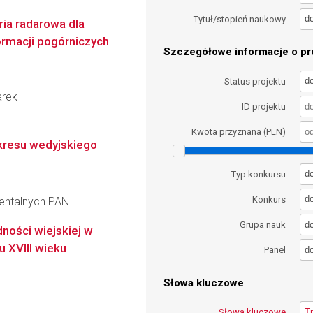
d
Tytuł/stopień naukowy
ria radarowa dla
formacji pogórniczych
Szczegółowe informacje o pro
d
Status projektu
arek
ID projektu
Kwota przyznana (PLN)
 okresu wedyjskiego
d
Typ konkursu
d
Konkurs
ientalnych PAN
d
Grupa nauk
ności wiejskiej w
 XVIII wieku
d
Panel
Słowa kluczowe
Słowa kluczowe