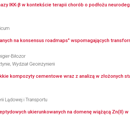
azy IKK-β w kontekście terapii chorób o podłożu neurodege
dicum
nych na konsensus roadmaps" wspomagających transform
igier-Biłozor
ynie, Wydział Geoinżynierii
kie kompozyty cementowe wraz z analizą w złożonych stan
rii Lądowej i Transportu
 peptydowych ukierunkowanych na domenę wiążącą Zn(II) w 