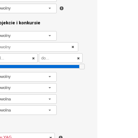
owolny
jekcie i konkursie
owolny
owolny
owolny
owolna
owolna