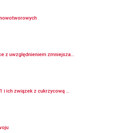
ów nowotworowych
ce z uwzględnieniem zmniejsza...
i ich związek z cukrzycową ...
woju