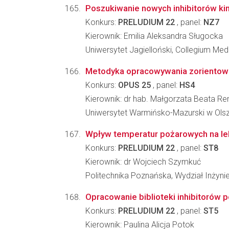
Poszukiwanie nowych inhibitorów kin
Konkurs:
PRELUDIUM 22
, panel:
NZ7
Kierownik: Emilia Aleksandra Sługocka
Uniwersytet Jagielloński, Collegium Me
Metodyka opracowywania zorientowa
Konkurs:
OPUS 25
, panel:
HS4
Kierownik: dr hab. Małgorzata Beata Ren
Uniwersytet Warmińsko-Mazurski w Olszt
Wpływ temperatur pożarowych na lek
Konkurs:
PRELUDIUM 22
, panel:
ST8
Kierownik: dr Wojciech Szymkuć
Politechnika Poznańska, Wydział Inżynie
Opracowanie biblioteki inhibitorów
Konkurs:
PRELUDIUM 22
, panel:
ST5
Kierownik: Paulina Alicja Potok