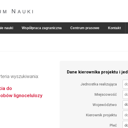
ie nauki
Współpraca zagraniczna
Centrum prasowe
Kontakt
Dane kierownika projektu i jed
teria wyszukiwania:
Jednostka realizująca
ia do
Miejscowość
asobów lignocelulozy
d
Województwo
Kierownik projektu
d
Płeć