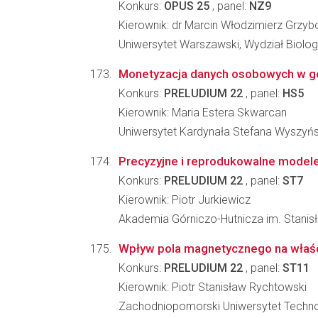
Konkurs:
OPUS 25
, panel:
NZ9
Kierownik: dr Marcin Włodzimierz Grzyb
Uniwersytet Warszawski, Wydział Biologi
Monetyzacja danych osobowych w go
Konkurs:
PRELUDIUM 22
, panel:
HS5
Kierownik: Maria Estera Skwarcan
Uniwersytet Kardynała Stefana Wyszyń
Precyzyjne i reprodukowalne modele
Konkurs:
PRELUDIUM 22
, panel:
ST7
Kierownik: Piotr Jurkiewicz
Akademia Górniczo-Hutnicza im. Stanisła
Wpływ pola magnetycznego na właści
Konkurs:
PRELUDIUM 22
, panel:
ST11
Kierownik: Piotr Stanisław Rychtowski
Zachodniopomorski Uniwersytet Technolo