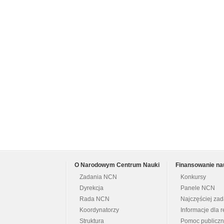
O Narodowym Centrum Nauki
Finansowanie na
Zadania NCN
Konkursy
Dyrekcja
Panele NCN
Rada NCN
Najczęściej za
Koordynatorzy
Informacje dla r
Struktura
Pomoc publicz