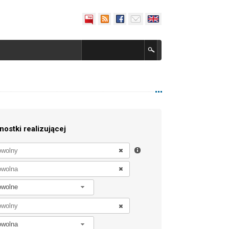
nostki realizującej
owolne
owolna