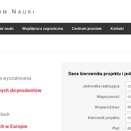
ie nauki
Współpraca zagraniczna
Centrum prasowe
Kontakt
Dane kierownika projektu i jed
ia wyszukiwania:
Jednostka realizująca
owych dicynodontów
Miejscowość
d
Województwo
 Nauk
Kierownik projektu
ch w Europie
d
Płeć