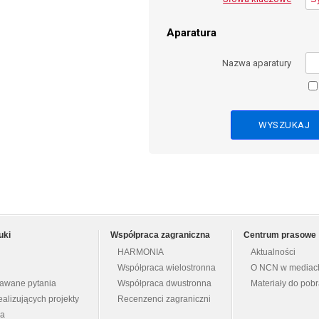
Aparatura
Nazwa aparatury
uki
Współpraca zagraniczna
Centrum prasowe
HARMONIA
Aktualności
Współpraca wielostronna
O NCN w mediac
dawane pytania
Współpraca dwustronna
Materiały do pob
ealizujących projekty
Recenzenci zagraniczni
na