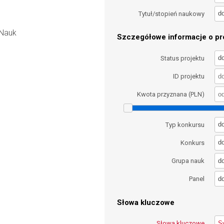
d
Tytuł/stopień naukowy
 Nauk
Szczegółowe informacje o pro
d
Status projektu
ID projektu
Kwota przyznana (PLN)
d
Typ konkursu
d
Konkurs
d
Grupa nauk
d
Panel
Słowa kluczowe
Słowa kluczowe