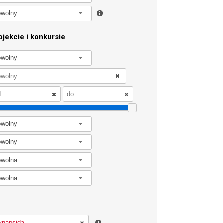
owolny
jekcie i konkursie
owolny
owolny
owolny
owolna
owolna