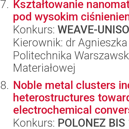
Kształtowanie nanomat
pod wysokim ciśnienie
Konkurs:
WEAVE-UNIS
Kierownik: dr Agnieszk
Politechnika Warszawska
Materiałowej
Noble metal clusters i
heterostructures towar
electrochemical convers
Konkurs:
POLONEZ BIS 