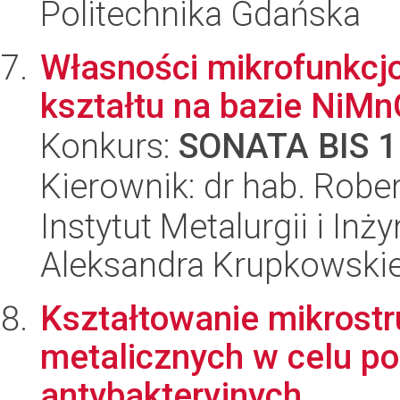
Politechnika Gdańska
Własności mikrofunkcj
kształtu na bazie NiM
Konkurs:
SONATA BIS 1
Kierownik: dr hab. Rober
Instytut Metalurgii i Inż
Aleksandra Krupkowski
Kształtowanie mikrostr
metalicznych w celu p
antybakteryjnych