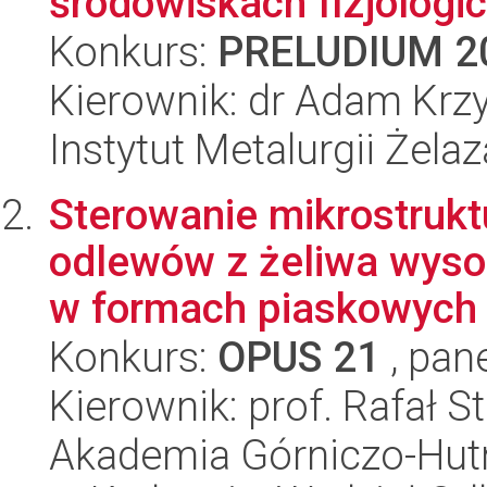
środowiskach fizjologic
Konkurs:
PRELUDIUM 2
Kierownik: dr Adam Krzy
Instytut Metalurgii Żela
Sterowanie mikrostrukt
odlewów z żeliwa wys
w formach piaskowych z
Konkurs:
OPUS 21
, pan
Kierownik: prof. Rafał 
Akademia Górniczo-Hutn