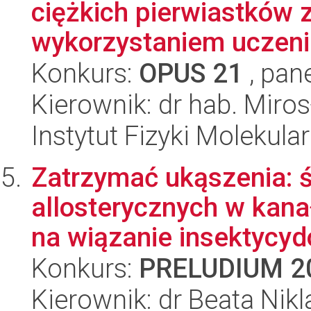
ciężkich pierwiastków 
wykorzystaniem uczen
Konkurs:
OPUS 21
, pan
Kierownik: dr hab. Mir
Instytut Fizyki Molekula
Zatrzymać ukąszenia: 
allosterycznych w kan
na wiązanie insektycydó
Konkurs:
PRELUDIUM 2
Kierownik: dr Beata Nikl