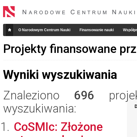
O Narodowym Centrum Nauki
Finansowanie nauki
Współpr
Projekty finansowane pr
Wyniki wyszukiwania
Znaleziono
696
projek
wyszukiwania:
D
CoSMIc: Złożone