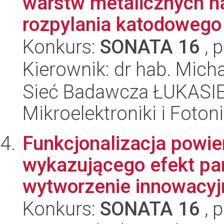
warstw metalicznych 
rozpylania katodowego o
Konkurs:
SONATA 16
, 
Kierownik: dr hab. Mic
Sieć Badawcza ŁUKASIEW
Mikroelektroniki i Fotoni
Funkcjonalizacja powie
wykazującego efekt pam
wytworzenie innowacyj
Konkurs:
SONATA 16
, 