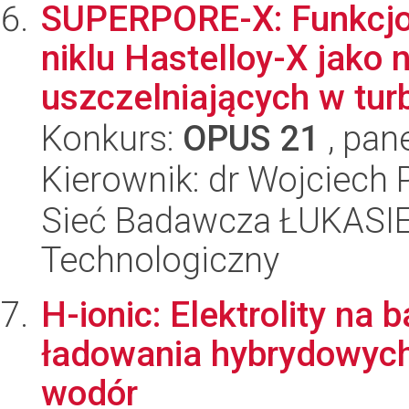
SUPERPORE-X: Funkcjo
niklu Hastelloy-X jako
uszczelniających w turb
Konkurs:
OPUS 21
, pan
Kierownik: dr Wojciech 
Sieć Badawcza ŁUKASIEW
Technologiczny
H-ionic: Elektrolity na
ładowania hybrydowyc
wodór