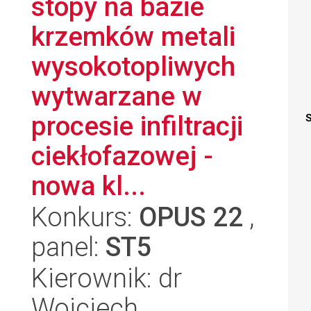
stopy na bazie
krzemków metali
wysokotopliwych
wytwarzane w
procesie infiltracji
S
ciekłofazowej -
nowa kl...
Konkurs:
OPUS 22
,
panel:
ST5
Kierownik: dr
Wojciech