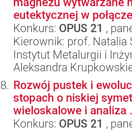
magnezu wytwarzane na
eutektycznej w połączen
Konkurs:
OPUS 21
, pan
Kierownik: prof. Natali
Instytut Metalurgii i Inż
Aleksandra Krupkowski
Rozwój pustek i ewoluc
stopach o niskiej symet
wieloskalowe i analiza .
Konkurs:
OPUS 21
, pan