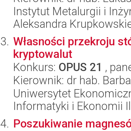
Instytut Metalurgii i Inż
Aleksandra Krupkowski
Własności przekroju st
kryptowalut
Konkurs:
OPUS 21
, pan
Kierownik: dr hab. Barb
Uniwersytet Ekonomiczn
Informatyki i Ekonomii I
Poszukiwanie magnesów