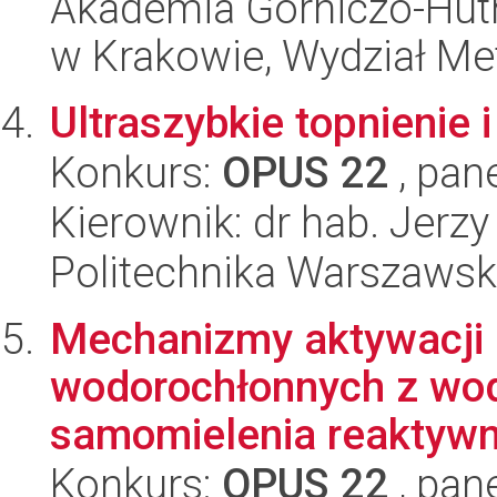
Akademia Górniczo-Hutn
w Krakowie, Wydział Met
Ultraszybkie topnienie i
Konkurs:
OPUS 22
, pan
Kierownik: dr hab. Jerz
Politechnika Warszawska
Mechanizmy aktywacji i
wodorochłonnych z wo
samomielenia reaktyw
Konkurs:
OPUS 22
, pan