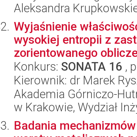
Aleksandra Krupkowski
Wyjaśnienie właściwoś
wysokiej entropii z za
zorientowanego obliczen
Konkurs:
SONATA 16
, 
Kierownik: dr Marek Rys
Akademia Górniczo-Hutn
w Krakowie, Wydział Inży
Badania mechanizmów 