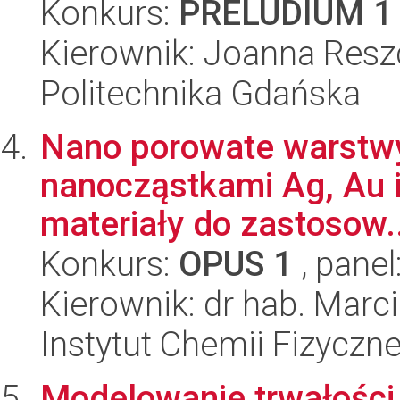
Konkurs:
PRELUDIUM 1
Kierownik: Joanna Res
Politechnika Gdańska
Nano porowate warstwy 
nanocząstkami Ag, Au i
materiały do zastosow..
Konkurs:
OPUS 1
, panel
Kierownik: dr hab. Marci
Instytut Chemii Fizyczn
Modelowanie trwałości