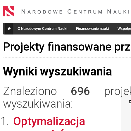
O Narodowym Centrum Nauki
Finansowanie nauki
Współpr
Projekty finansowane pr
Wyniki wyszukiwania
Znaleziono
696
projek
wyszukiwania:
D
Optymalizacja