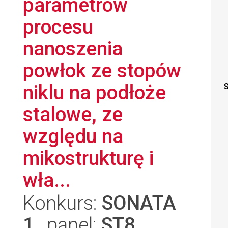
parametrów
procesu
nanoszenia
powłok ze stopów
niklu na podłoże
S
stalowe, ze
względu na
mikostrukturę i
wła...
Konkurs:
SONATA
1
, panel:
ST8