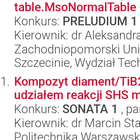
table.MsoNormalTable 
Konkurs:
PRELUDIUM 1
Kierownik: dr Aleksandr
Zachodniopomorski Uni
Szczecinie, Wydział Tech
Kompozyt diament/TiB2
udziałem reakcji SHS 
Konkurs:
SONATA 1
, pa
Kierownik: dr Marcin St
Politechnika Warszawska