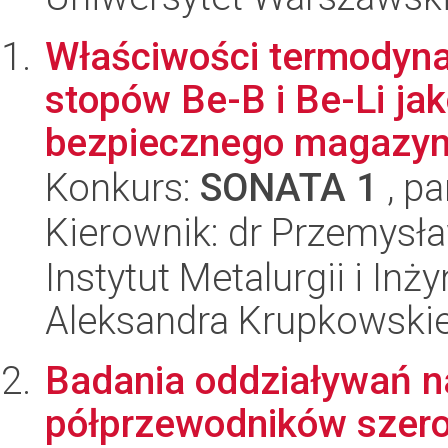
Właściwości termodyna
stopów Be-B i Be-Li ja
bezpiecznego magazyn
Konkurs:
SONATA 1
, pa
Kierownik: dr Przemysł
Instytut Metalurgii i Inż
Aleksandra Krupkowski
Badania oddziaływań n
półprzewodników szer