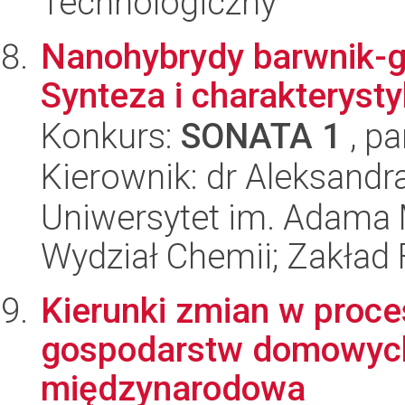
Technologiczny
Nanohybrydy barwnik-gr
Synteza i charakteryst
Konkurs:
SONATA 1
, pa
Kierownik: dr Aleksandra
Uniwersytet im. Adama 
Wydział Chemii; Zakład 
Kierunki zmian w proc
gospodarstw domowych
międzynarodowa