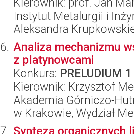
Kierownik: prof. Jan Ma
Instytut Metalurgii i Inż
Aleksandra Krupkowski
Analiza mechanizmu ws
z platynowcami
Konkurs:
PRELUDIUM 1
Kierownik: Krzysztof M
Akademia Górniczo-Hutn
w Krakowie, Wydział Met
Synteza organicznych 