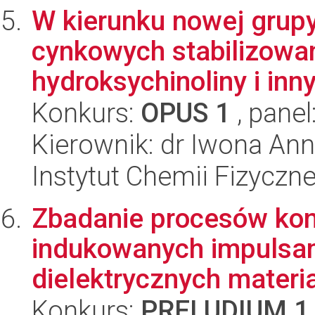
W kierunku nowej grup
cynkowych stabilizowa
hydroksychinoliny i inny
Konkurs:
OPUS 1
, panel
Kierownik: dr Iwona Ann
Instytut Chemii Fizyczn
Zbadanie procesów kon
indukowanych impulsa
dielektrycznych materia
Konkurs:
PRELUDIUM 1