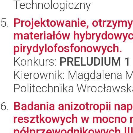
Technologiczny
Projektowanie, otrzym
materiałów hybrydowyc
pirydylofosfonowych.
Konkurs:
PRELUDIUM 1
Kierownik: Magdalena M
Politechnika Wrocławsk
Badania anizotropii na
resztkowych w mocno 
półprzewodnikowych III 