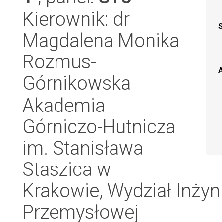
Kierownik: dr
Magdalena Monika
Rozmus-
A
Górnikowska
Akademia
Górniczo-Hutnicza
im. Stanisława
Staszica w
Krakowie, Wydział Inżynie
Przemysłowej