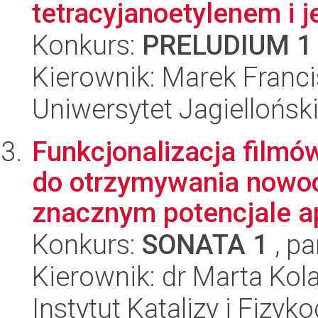
tetracyjanoetylenem i 
Konkurs:
PRELUDIUM 1
Kierownik: Marek Franc
Uniwersytet Jagiellońsk
Funkcjonalizacja filmó
do otrzymywania nowo
znacznym potencjale ap
Konkurs:
SONATA 1
, pa
Kierownik: dr Marta Kol
Instytut Katalizy i Fizy