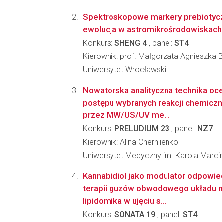
Spektroskopowe markery prebiotycz
ewolucja w astromikrośrodowiskach
Konkurs:
SHENG 4
, panel:
ST4
Kierownik: prof. Małgorzata Agnieszka 
Uniwersytet Wrocławski
Nowatorska analityczna technika oc
postępu wybranych reakcji chemic
przez MW/US/UV me...
Konkurs:
PRELUDIUM 23
, panel:
NZ7
Kierownik: Alina Cherniienko
Uniwersytet Medyczny im. Karola Marc
Kannabidiol jako modulator odpowied
terapii guzów obwodowego układu
lipidomika w ujęciu s...
Konkurs:
SONATA 19
, panel:
ST4