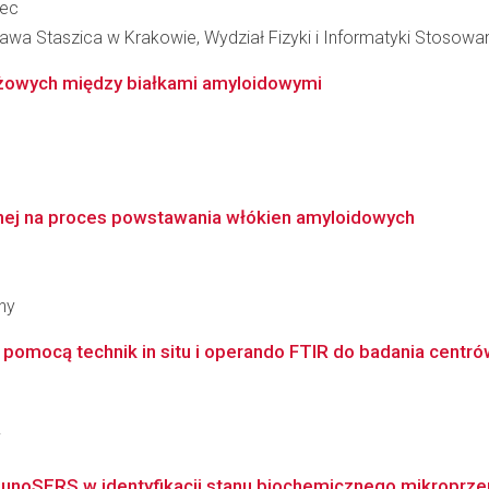
zec
awa Staszica w Krakowie, Wydział Fizyki i Informatyki Stosowa
yżowych między białkami amyloidowymi
nej na proces powstawania włókien amyloidowych
ny
mocą technik in situ i operando FTIR do badania centrów 
i
unoSERS w identyfikacji stanu biochemicznego mikroprzerz