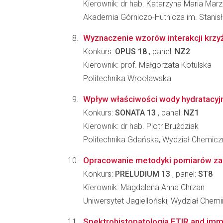
Kierownik: dr hab. Katarzyna Maria Mar
Akademia Górniczo-Hutnicza im. Stanisł
Wyznaczenie wzorów interakcji krz
Konkurs:
OPUS 18
, panel:
NZ2
Kierownik: prof. Małgorzata Kotulska
Politechnika Wrocławska
Wpływ właściwości wody hydratacyj
Konkurs:
SONATA 13
, panel:
NZ1
Kierownik: dr hab. Piotr Bruździak
Politechnika Gdańska, Wydział Chemicz
Opracowanie metodyki pomiarów za po
Konkurs:
PRELUDIUM 13
, panel:
ST8
Kierownik: Magdalena Anna Chrzan
Uniwersytet Jagielloński, Wydział Chemi
Spektrohistopatologia FTIR and imm