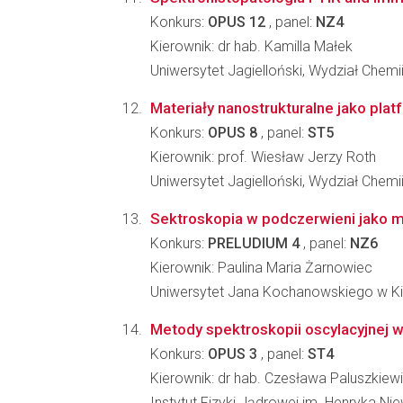
Konkurs:
OPUS 12
, panel:
NZ4
Kierownik: dr hab. Kamilla Małek
Uniwersytet Jagielloński, Wydział Chemi
Materiały nanostrukturalne jako plat
Konkurs:
OPUS 8
, panel:
ST5
Kierownik: prof. Wiesław Jerzy Roth
Uniwersytet Jagielloński, Wydział Chemi
Sektroskopia w podczerwieni jako me
Konkurs:
PRELUDIUM 4
, panel:
NZ6
Kierownik: Paulina Maria Żarnowiec
Uniwersytet Jana Kochanowskiego w Ki
Metody spektroskopii oscylacyjnej w
Konkurs:
OPUS 3
, panel:
ST4
Kierownik: dr hab. Czesława Paluszkiew
Instytut Fizyki Jądrowej im. Henryka N