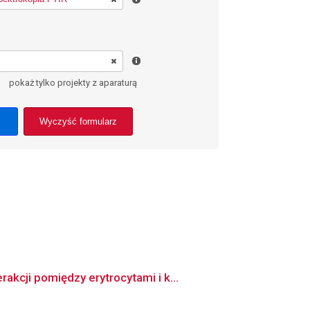
pokaż tylko projekty z aparaturą
Wyczyść formularz
kcji pomiędzy erytrocytami i k...