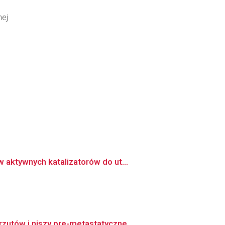
nej
aktywnych katalizatorów do ut...
utów i niszy pre-metastatyczne...