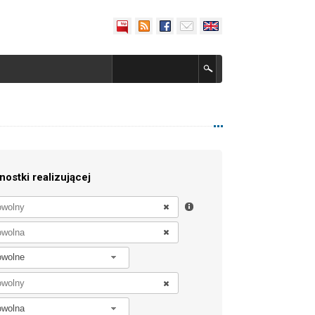
nostki realizującej
owolne
owolna