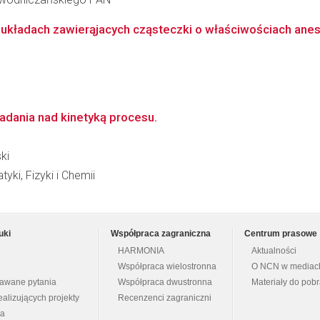
układach zawierąjacych cząsteczki o właściwościach anes
adania nad kinetyką procesu.
ki
i, Fizyki i Chemii
uki
Współpraca zagraniczna
Centrum prasowe
HARMONIA
Aktualności
Współpraca wielostronna
O NCN w mediac
dawane pytania
Współpraca dwustronna
Materiały do pob
ealizujących projekty
Recenzenci zagraniczni
na