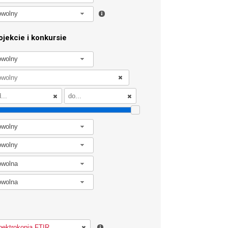
owolny
jekcie i konkursie
owolny
owolny
owolny
owolna
owolna