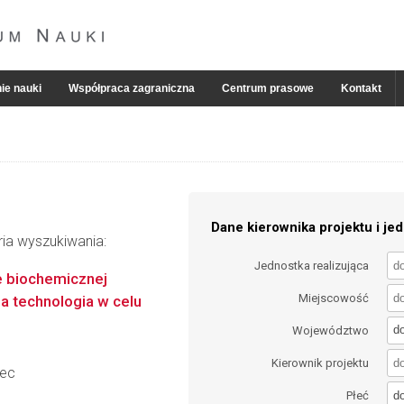
ie nauki
Współpraca zagraniczna
Centrum prasowe
Kontakt
Dane kierownika projektu i jed
ria wyszukiwania:
Jednostka realizująca
e biochemicznej
Miejscowość
a technologia w celu
d
Województwo
Kierownik projektu
zec
d
Płeć