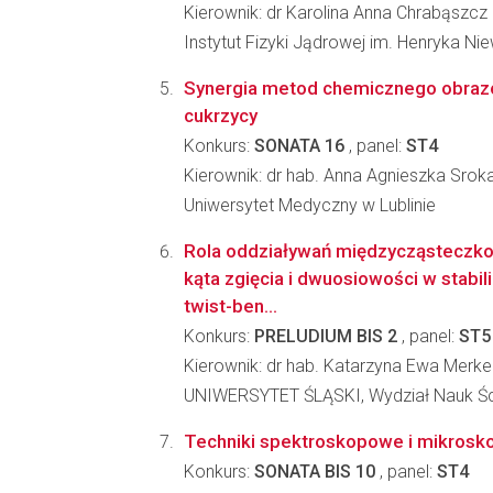
Kierownik: dr Karolina Anna Chrabąszcz
Instytut Fizyki Jądrowej im. Henryka N
Synergia metod chemicznego obraz
cukrzycy
Konkurs:
SONATA 16
, panel:
ST4
Kierownik: dr hab. Anna Agnieszka Srok
Uniwersytet Medyczny w Lublinie
Rola oddziaływań międzycząsteczk
kąta zgięcia i dwuosiowości w stabili
twist-ben...
Konkurs:
PRELUDIUM BIS 2
, panel:
ST5
Kierownik: dr hab. Katarzyna Ewa Merke
UNIWERSYTET ŚLĄSKI, Wydział Nauk Ści
Techniki spektroskopowe i mikroskop
Konkurs:
SONATA BIS 10
, panel:
ST4