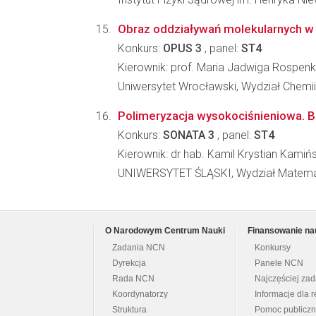
Obraz oddziaływań molekularnych w 
Konkurs:
OPUS 3
, panel:
ST4
Kierownik: prof. Maria Jadwiga Rospenk
Uniwersytet Wrocławski, Wydział Chemii
Polimeryzacja wysokociśnieniowa. B
Konkurs:
SONATA 3
, panel:
ST4
Kierownik: dr hab. Kamil Krystian Kamińs
UNIWERSYTET ŚLĄSKI, Wydział Matematyk
O Narodowym Centrum Nauki
Finansowanie na
Zadania NCN
Konkursy
Dyrekcja
Panele NCN
Rada NCN
Najczęściej za
Koordynatorzy
Informacje dla r
Struktura
Pomoc publicz