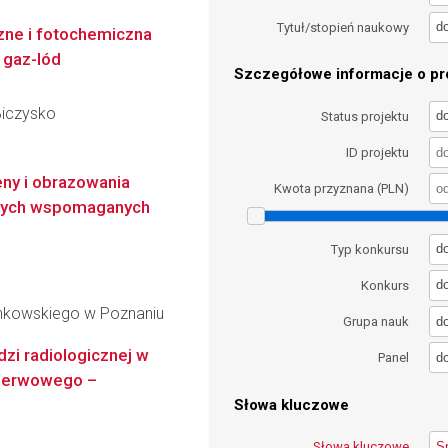
d
Tytuł/stopień naukowy
ne i fotochemiczna
 gaz-lód
Szczegółowe informacje o pro
Biczysko
d
Status projektu
ID projektu
eny i obrazowania
Kwota przyznana (PLN)
znych wspomaganych
d
Typ konkursu
d
Konkurs
inkowskiego w Poznaniu
d
Grupa nauk
zi radiologicznej w
d
Panel
 nerwowego –
Słowa kluczowe
Słowa kluczowe