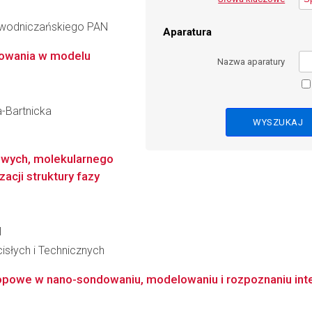
iewodniczańskiego PAN
Aparatura
owania w modelu
Nazwa aparatury
a-Bartnicka
owych, molekularnego
zacji struktury fazy
l
słych i Technicznych
owe w nano-sondowaniu, modelowaniu i rozpoznaniu intera