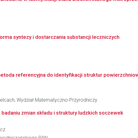
i
forma syntezy i dostarczania substancji leczniczych
i
toda referencyjna do identyfikacji struktur powierzchniowy
elcach, Wydział Matematyczno-Przyrodniczy
 badaniu zmian składu i struktury ludzkich soczewek
icz
iewodniczańskiego PAN