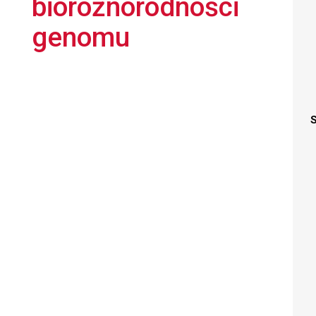
bioróżnorodności
genomu
S