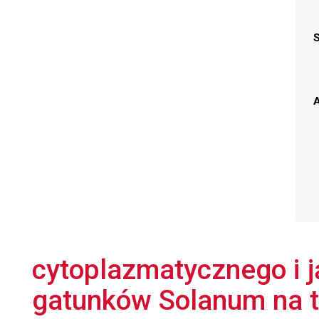
A
cytoplazmatycznego i 
gatunków Solanum na tl