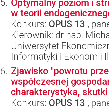
Optymalny poziom i st
w teorii endogeniczneg
Konkurs:
OPUS 13
, pan
Kierownik: dr hab. Mich
Uniwersytet Ekonomiczn
Informatyki i Ekonomii I
Zjawisko "powrotu prz
współczesnej gospodarc
charakterystyka, skutki 
Konkurs:
OPUS 13
, pan