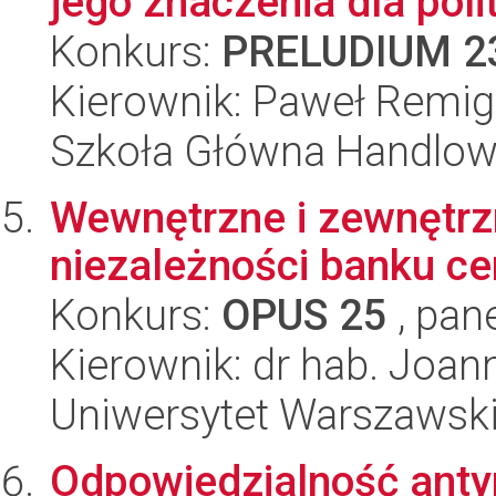
jego znaczenia dla polit
Konkurs:
PRELUDIUM 2
Kierownik: Paweł Remigi
Szkoła Główna Handlo
Wewnętrzne i zewnętrz
niezależności banku ce
Konkurs:
OPUS 25
, pan
Kierownik: dr hab. Joan
Uniwersytet Warszawsk
Odpowiedzialność anty