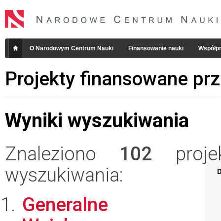
O Narodowym Centrum Nauki
Finansowanie nauki
Współpr
Projekty finansowane pr
Wyniki wyszukiwania
Znaleziono
102
projek
wyszukiwania:
D
Generalne