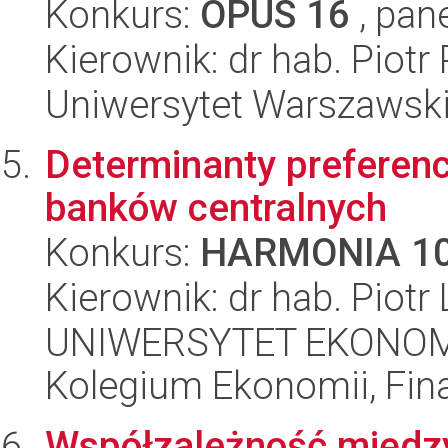
Konkurs:
OPUS 16
, pan
Kierownik: dr hab. Piot
Uniwersytet Warszawski,
Determinanty preferencj
banków centralnych
Konkurs:
HARMONIA 1
Kierownik: dr hab. Piotr
UNIWERSYTET EKONOM
Kolegium Ekonomii, Fin
Współzależność międz