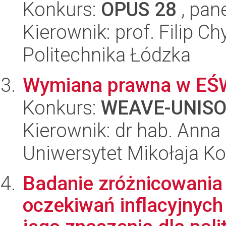
Konkurs:
OPUS 28
, pan
Kierownik: prof. Filip Ch
Politechnika Łódzka
Wymiana prawna w EŚW:
Konkurs:
WEAVE-UNIS
Kierownik: dr hab. Ann
Uniwersytet Mikołaja K
Badanie zróżnicowani
oczekiwań inflacyjnyc