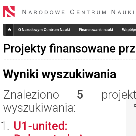
O Narodowym Centrum Nauki
Finansowanie nauki
Współpr
Projekty finansowane pr
Wyniki wyszukiwania
Znaleziono
5
projekt
wyszukiwania:
D
U1-united: