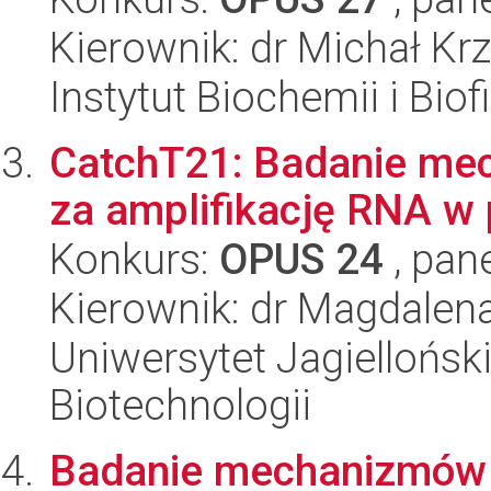
Kierownik: dr Michał Kr
Instytut Biochemii i Biof
CatchT21: Badanie me
za amplifikację RNA w 
Konkurs:
OPUS 24
, pan
Kierownik: dr Magdalen
Uniwersytet Jagiellońsk
Biotechnologii
Badanie mechanizmów re