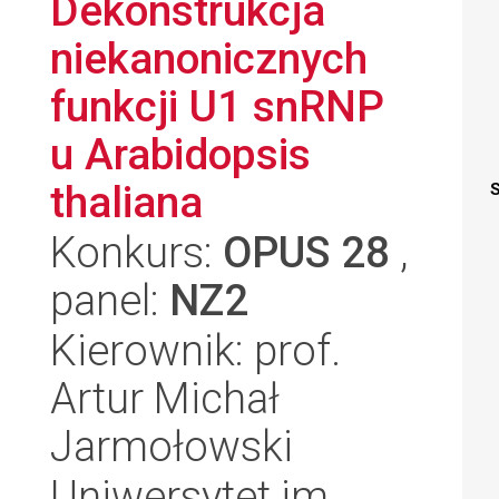
Dekonstrukcja
niekanonicznych
funkcji U1 snRNP
u Arabidopsis
thaliana
S
Konkurs:
OPUS 28
,
panel:
NZ2
Kierownik: prof.
Artur Michał
Jarmołowski
Uniwersytet im.