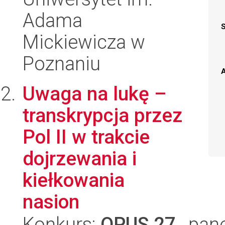
Adama
Mickiewicza w
Poznaniu
A
Uwaga na lukę –
transkrypcja przez
Pol II w trakcie
dojrzewania i
kiełkowania
nasion
Konkurs:
OPUS 27
, pan