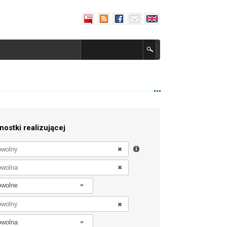
nostki realizującej
owolne
owolna