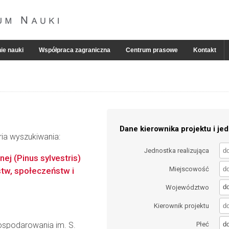
ie nauki
Współpraca zagraniczna
Centrum prasowe
Kontakt
Dane kierownika projektu i jed
ria wyszukiwania:
Jednostka realizująca
ej (Pinus sylvestris)
Miejscowość
tw, społeczeństw i
d
Województwo
Kierownik projektu
d
gospodarowania im. S.
Płeć