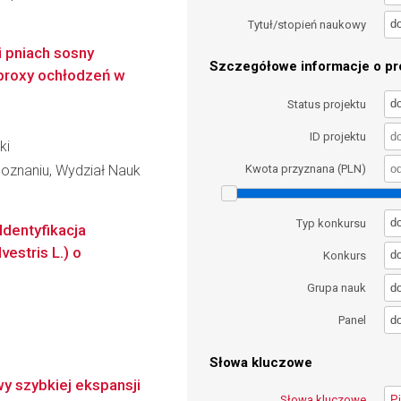
d
Tytuł/stopień naukowy
i pniach sosny
Szczegółowe informacje o pro
o proxy ochłodzeń w
d
Status projektu
ID projektu
ki
oznaniu, Wydział Nauk
Kwota przyznana (PLN)
d
Typ konkursu
Identyfikacja
vestris L.) o
d
Konkurs
d
Grupa nauk
d
Panel
Słowa kluczowe
y szybkiej ekspansji
Słowa kluczowe