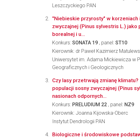
Leszczyckiego PAN
"Niebieskie przyrosty" w korzeniach 
zwyczajnej (Pinus sylvestris L.) jak
borealnej i u...
Konkurs:
SONATA 19
, panel:
ST10
Kierownik: dr Paweł Kazimierz Matulews
Uniwersytet im. Adama Mickiewicza w P
Geograficznych i Geologicznych
Czy lasy przetrwają zmianę klimatu? 
populacji sosny zwyczajnej (Pinus syl
nasionach odpornych...
Konkurs:
PRELUDIUM 22
, panel:
NZ9
Kierownik: Joanna Kijowska-Oberc
Instytut Dendrologii PAN
Biologiczne i środowiskowe podstaw