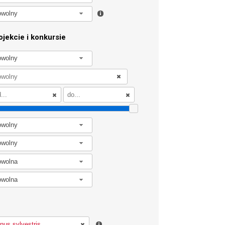
owolny
jekcie i konkursie
owolny
owolny
owolny
owolna
owolna