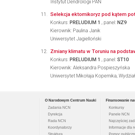
Instytut Dendrologii PAN
Selekcja ektomikoryz pod kątem poten
Konkurs:
PRELUDIUM 1
, panel:
NZ9
Kierownik: Paulina Janik
Uniwersytet Jagielloński
Zmiany klimatu w Toruniu na podsta
Konkurs:
PRELUDIUM 1
, panel:
ST10
Kierownik: Aleksandra Pospieszyńska
Uniwersytet Mikołaja Kopernika, Wydzia
O Narodowym Centrum Nauki
Finansowanie na
Zadania NCN
Konkursy
Dyrekcja
Panele NCN
Rada NCN
Najczęściej za
Koordynatorzy
Informacje dla r
Struktura
Pomoc publicz