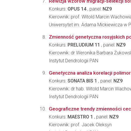
Rewizja wzorów migracji-selekcji so
Konkurs:
OPUS 14
, panel:
NZ9
Kierownik: prof. Witold Marcin Wachowi
Uniwersytet im. Adama Mickiewicza w Po
Zmienność genetyczna rosyjskich popu
Konkurs:
PRELUDIUM 11
, panel:
NZ9
Kierownik: dr Weronika Barbara Żukows
Instytut Dendrologii PAN
Genetyczna analiza korelacji polimor
Konkurs:
SONATA BIS 1
, panel:
NZ9
Kierownik: dr hab. Witold Marcin Wacho
Instytut Dendrologii PAN
Geograficzne trendy zmienności cech
Konkurs:
MAESTRO 1
, panel:
NZ9
Kierownik: prof. Jacek Oleksyn