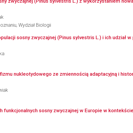
sny zwyczajnej (Pinus sylvestris L.) z wykorzystaniem now
ak
znaniu, Wydział Biologii
lacji sosny zwyczajnej (Pinus sylvestris L.) i ich udział 
ka
fizmu nukleotydowego ze zmiennością adaptacyjną i histori
wiak
 funkcjonalnych sosny zwyczajnej w Europie w kontekście 