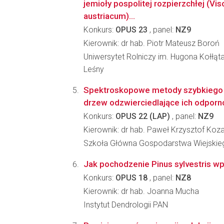
jemioły pospolitej rozpierzchłej (V
austriacum)...
Konkurs:
OPUS 23
, panel:
NZ9
Kierownik: dr hab. Piotr Mateusz Boroń
Uniwersytet Rolniczy im. Hugona Kołłąt
Leśny
Spektroskopowe metody szybkiego
drzew odzwierciedlające ich odporn
Konkurs:
OPUS 22 (LAP)
, panel:
NZ9
Kierownik: dr hab. Paweł Krzysztof Koz
Szkoła Główna Gospodarstwa Wiejskieg
Jak pochodzenie Pinus sylvestris 
Konkurs:
OPUS 18
, panel:
NZ8
Kierownik: dr hab. Joanna Mucha
Instytut Dendrologii PAN