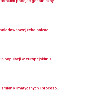
atorskich podejść genomiczny...
w polodowcowej rekolonizac...
ą populacji w europejskim z...
zmian klimatycznych i procesó...