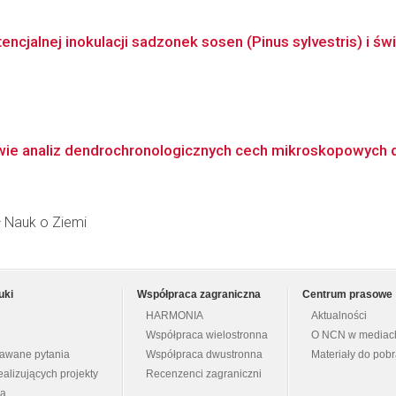
cjalnej inokulacji sadzonek sosen (Pinus sylvestris) i świ
wie analiz dendrochronologicznych cech mikroskopowych dr
ł Nauk o Ziemi
uki
Współpraca zagraniczna
Centrum prasowe
HARMONIA
Aktualności
Współpraca wielostronna
O NCN w mediac
dawane pytania
Współpraca dwustronna
Materiały do pob
ealizujących projekty
Recenzenci zagraniczni
na