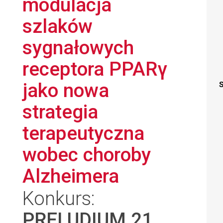
modulacja
szlaków
sygnałowych
receptora PPARγ
jako nowa
S
strategia
terapeutyczna
wobec choroby
Alzheimera
Konkurs:
PRELUDIUM 21
,