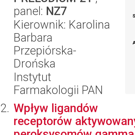
panel:
NZ7
Kierownik: Karolina
Barbara
A
Przepiórska-
Drońska
Instytut
Farmakologii PAN
Wpływ ligandów
receptorów aktywowanyc
peroksysomów gamma (