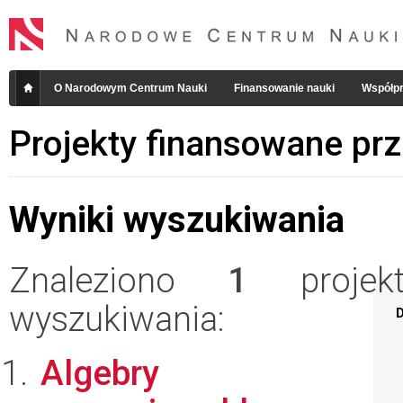
O Narodowym Centrum Nauki
Finansowanie nauki
Współpr
Projekty finansowane pr
Wyniki wyszukiwania
Znaleziono
1
projekt
wyszukiwania:
D
Algebry