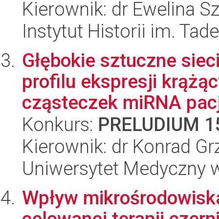
Kierownik: dr Ewelina S
Instytut Historii im. Ta
Głębokie sztuczne siec
profilu ekspresji krąż
cząsteczek miRNA pacj
Konkurs:
PRELUDIUM 1
Kierownik: dr Konrad Gr
Uniwersytet Medyczny w 
Wpływ mikrośrodowisk
celowanej terapii czern