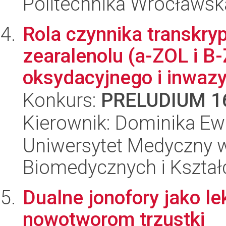
Politechnika Wrocławsk
Rola czynnika transkr
zearalenolu (a-ZOL i B-
oksydacyjnego i inwazyj
Konkurs:
PRELUDIUM 1
Kierownik: Dominika E
Uniwersytet Medyczny w
Biomedycznych i Kszta
Dualne jonofory jako le
nowotworom trzustki