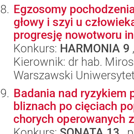
Egzosomy pochodzenia
głowy i szyi u człowie
progresję nowotworu in v
Konkurs:
HARMONIA 9
Kierownik: dr hab. Miro
Warszawski Uniwersytet
Badania nad ryzykiem 
bliznach po cięciach p
chorych operowanych z
Konkurs:
SONATA 13
, 