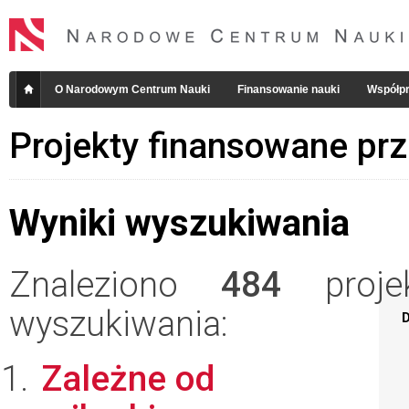
O Narodowym Centrum Nauki
Finansowanie nauki
Współpr
Projekty finansowane pr
Wyniki wyszukiwania
Znaleziono
484
projek
wyszukiwania:
D
Zależne od