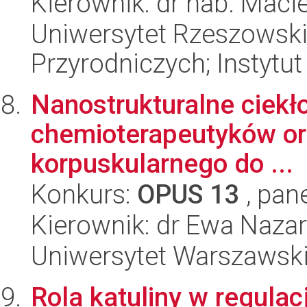
Kierownik: dr hab. Maci
Uniwersytet Rzeszowski
Przyrodniczych; Instytut 
Nanostrukturalne ciekło
chemioterapeutyków or
korpuskularnego do ...
Konkurs:
OPUS 13
, pan
Kierownik: dr Ewa Naza
Uniwersytet Warszawski
Rola katuliny w regula