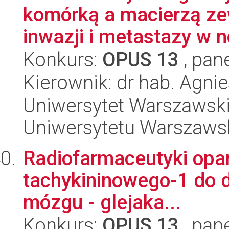
komórką a macierzą z
inwazji i metastazy w n
Konkurs:
OPUS 13
, pan
Kierownik: dr hab. Agni
Uniwersytet Warszawski
Uniwersytetu Warszaws
Radiofarmaceutyki opar
tachykininowego-1 do d
mózgu - glejaka...
Konkurs:
OPUS 13
, pan