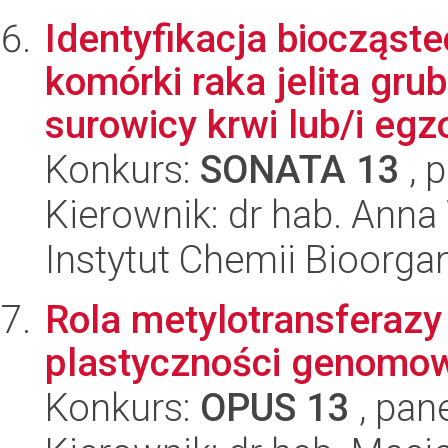
Identyfikacja biocząst
komórki raka jelita gr
surowicy krwi lub/i eg
Konkurs:
SONATA 13
, 
Kierownik: dr hab. Ann
Instytut Chemii Bioorga
Rola metylotransferaz
plastyczności genomo
Konkurs:
OPUS 13
, pan