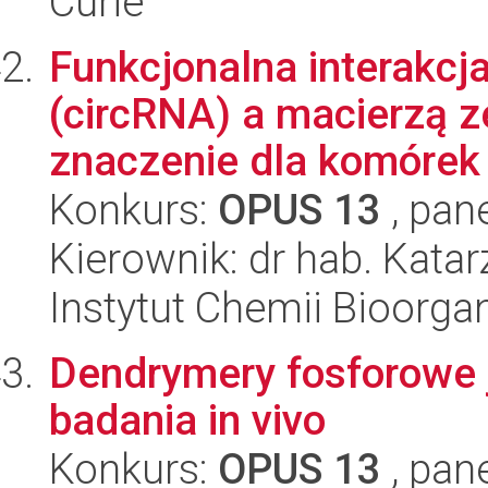
Curie
Funkcjonalna interakcj
(circRNA) a macierzą
znaczenie dla komórek 
Konkurs:
OPUS 13
, pan
Kierownik: dr hab. Kata
Instytut Chemii Bioorga
Dendrymery fosforowe j
badania in vivo
Konkurs:
OPUS 13
, pan