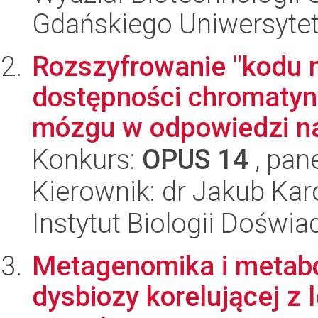
Gdańskiego Uniwersyte
Rozszyfrowanie "kodu 
dostępności chromaty
mózgu w odpowiedzi na 
Konkurs:
OPUS 14
, pan
Kierownik: dr Jakub Ka
Instytut Biologii Doświ
Metagenomika i metabol
dysbiozy korelującej z