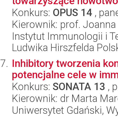
towarzyszące nowotwo
Konkurs:
OPUS 14
, pan
Kierownik: prof. Joanna
Instytut Immunologii i T
Ludwika Hirszfelda Pols
Inhibitory tworzenia 
potencjalne cele w im
Konkurs:
SONATA 13
, 
Kierownik: dr Marta Mar
Uniwersytet Gdański, W