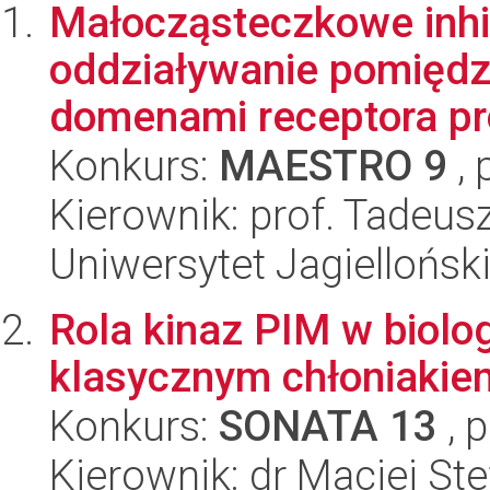
Małocząsteczkowe inhib
oddziaływanie pomięd
domenami receptora pr
Konkurs:
MAESTRO 9
, 
Kierownik: prof. Tadeus
Uniwersytet Jagiellońsk
Rola kinaz PIM w biolo
klasycznym chłoniakie
Konkurs:
SONATA 13
, 
Kierownik: dr Maciej St