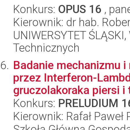
Konkurs:
OPUS 16
, pan
Kierownik: dr hab. Robe
UNIWERSYTET ŚLĄSKI, W
Technicznych
Badanie mechanizmu i r
przez Interferon-Lambd
gruczolakoraka piersi i t
Konkurs:
PRELUDIUM 1
Kierownik: Rafał Paweł
Szkoła Główna Gospoda