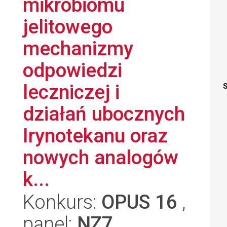
mikrobiomu
jelitowego
mechanizmy
odpowiedzi
leczniczej i
S
działań ubocznych
Irynotekanu oraz
nowych analogów
k...
Konkurs:
OPUS 16
,
panel:
NZ7