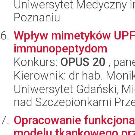
Uniwersytet Medyczny i
Poznaniu
Wpływ mimetyków UPF
immunopeptydom
Konkurs:
OPUS 20
, pan
Kierownik: dr hab. Moni
Uniwersytet Gdański, 
nad Szczepionkami Pr
Opracowanie funkcjona
modelu tkankowego prz