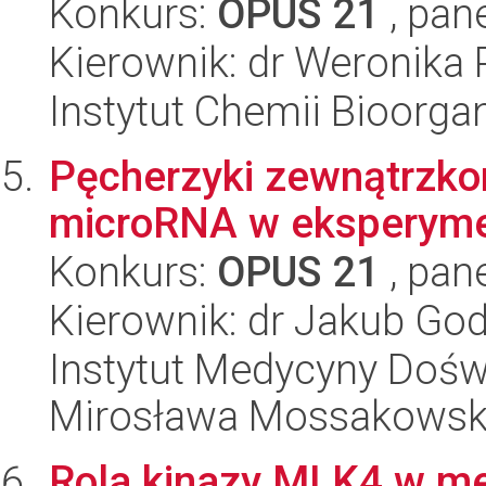
Konkurs:
OPUS 21
, pan
Kierownik: dr Weronika 
Instytut Chemii Bioorga
Pęcherzyki zewnątrzk
microRNA w eksperymen
Konkurs:
OPUS 21
, pan
Kierownik: dr Jakub Go
Instytut Medycyny Doświa
Mirosława Mossakowsk
Rola kinazy MLK4 w m