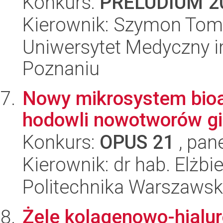
Konkurs:
PRELUDIUM 2
Kierownik: Szymon To
Uniwersytet Medyczny i
Poznaniu
Nowy mikrosystem bioa
hodowli nowotworów gi
Konkurs:
OPUS 21
, pan
Kierownik: dr hab. Elżbi
Politechnika Warszawsk
Żele kolagenowo-hialu