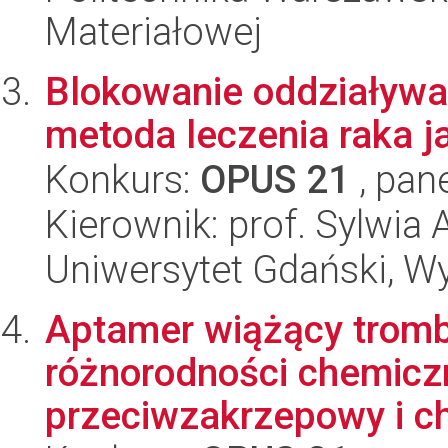
Materiałowej
Blokowanie oddziaływ
metoda leczenia raka ja
Konkurs:
OPUS 21
, pan
Kierownik: prof. Sylwi
Uniwersytet Gdański, W
Aptamer wiążący tromb
różnorodności chemiczn
przeciwzakrzepowy i ch