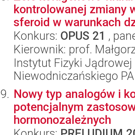
kontrolowanej zmiany 
sferoid w warunkach dzi
Konkurs:
OPUS 21
, pan
Kierownik: prof. Małgor
Instytut Fizyki Jądrowej
Niewodniczańskiego P
Nowy typ analogów i k
potencjalnym zastosow
hormonozależnych
Konkurs:
PRELUDIUM 2