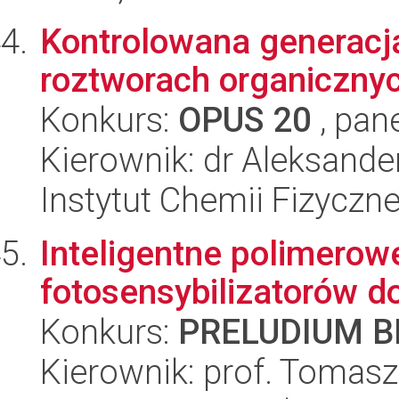
Kontrolowana generacj
roztworach organiczny
Konkurs:
OPUS 20
, pan
Kierownik: dr Aleksande
Instytut Chemii Fizyczn
Inteligentne polimerow
fotosensybilizatorów
Konkurs:
PRELUDIUM BI
Kierownik: prof. Tomas