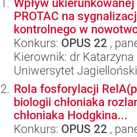
Wpływ ukierunkowanej 
PROTAC na sygnalizac
kontrolnego w nowotw
Konkurs:
OPUS 22
, pan
Kierownik: dr Katarzyna
Uniwersytet Jagiellońsk
Rola fosforylacji RelA(p
biologii chłoniaka rozl
chłoniaka Hodgkina...
Konkurs:
OPUS 22
, pan