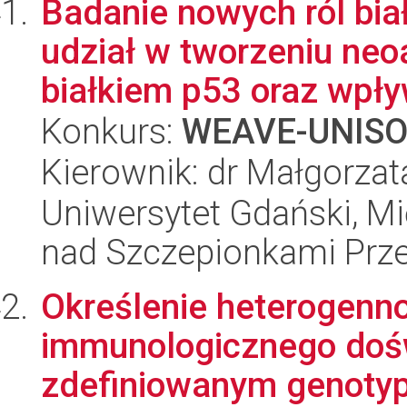
Badanie nowych ról bi
udział w tworzeniu neo
białkiem p53 oraz wpływ
Konkurs:
WEAVE-UNIS
Kierownik: dr Małgorza
Uniwersytet Gdański, 
nad Szczepionkami Pr
Określenie heterogenn
immunologicznego doś
zdefiniowanym genotypie