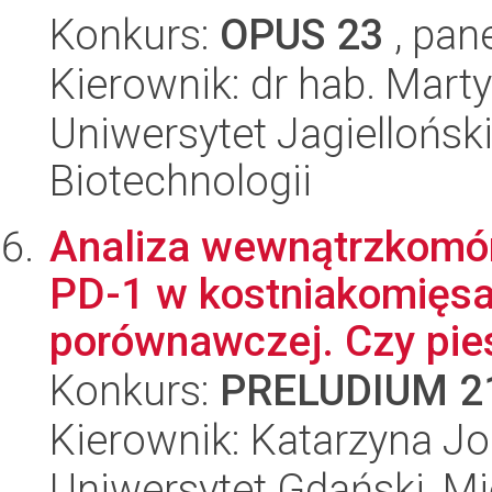
Konkurs:
OPUS 23
, pan
Kierownik: dr hab. Mart
Uniwersytet Jagielloński,
Biotechnologii
Analiza wewnątrzkomór
PD-1 w kostniakomięs
porównawczej. Czy pies
Konkurs:
PRELUDIUM 2
Kierownik: Katarzyna J
Uniwersytet Gdański, 