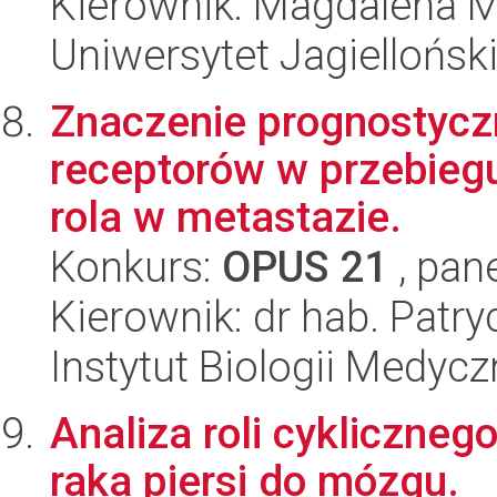
Kierownik: Magdalena M
Uniwersytet Jagiellońsk
Znaczenie prognostycz
receptorów w przebiegu
rola w metastazie.
Konkurs:
OPUS 21
, pan
Kierownik: dr hab. Patr
Instytut Biologii Medyc
Analiza roli cykliczn
raka piersi do mózgu.