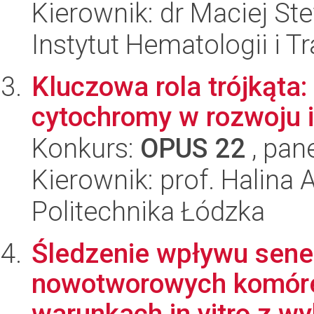
Kierownik: dr Maciej St
Instytut Hematologii i Tr
Kluczowa rola trójkąta:
cytochromy w rozwoju 
Konkurs:
OPUS 22
, pan
Kierownik: prof. Halina
Politechnika Łódzka
Śledzenie wpływu sene
nowotworowych komóre
warunkach in vitro z wy