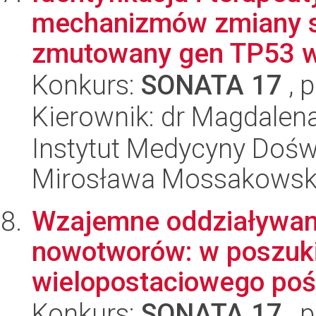
mechanizmów zmiany s
zmutowany gen TP53 w 
Konkurs:
SONATA 17
, 
Kierownik: dr Magdalen
Instytut Medycyny Doświa
Mirosława Mossakowsk
Wzajemne oddziaływanie
nowotworów: w poszukiw
wielopostaciowego pośr
Konkurs:
SONATA 17
, 