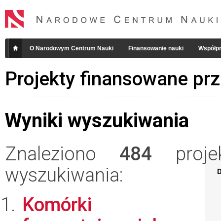
O Narodowym Centrum Nauki
Finansowanie nauki
Współpr
Projekty finansowane pr
Wyniki wyszukiwania
Znaleziono
484
projek
wyszukiwania:
D
Komórki