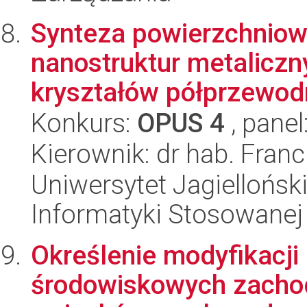
Synteza powierzchniow
nanostruktur metaliczn
kryształów półprzewodn
Konkurs:
OPUS 4
, panel
Kierownik: dr hab. Fran
Uniwersytet Jagielloński
Informatyki Stosowanej
Określenie modyfikacji
środowiskowych zachod