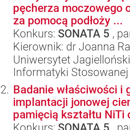
pęcherza moczowego o 
za pomocą podłoży ...
Konkurs:
SONATA 5
, pa
Kierownik: dr Joanna 
Uniwersytet Jagielloński
Informatyki Stosowanej
Badanie właściwości i
implantacji jonowej cie
pamięcią kształtu NiTi o
Konkurs:
SONATA 5
, pa