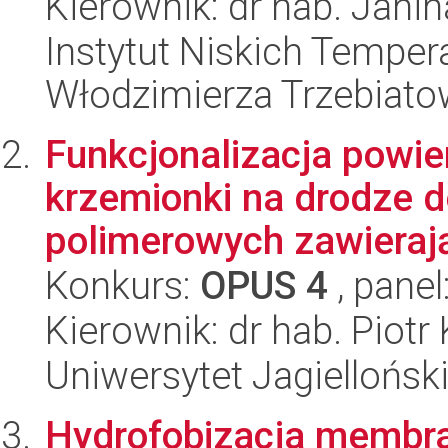
Kierownik: dr hab. Janin
Instytut Niskich Tempera
Włodzimierza Trzebiat
Funkcjonalizacja powi
krzemionki na drodze d
polimerowych zawierają
Konkurs:
OPUS 4
, panel
Kierownik: dr hab. Piotr
Uniwersytet Jagiellońsk
Hydrofobizacja membra