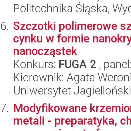
Politechnika Śląska, Wy
Szczotki polimerowe sz
cynku w formie nanokry
nanocząstek
Konkurs:
FUGA 2
, panel
Kierownik: Agata Wero
Uniwersytet Jagiellońsk
Modyfikowane krzemionk
metali - preparatyka, c