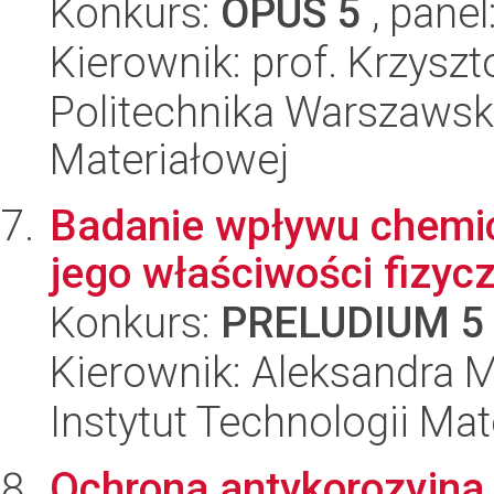
Konkurs:
OPUS 5
, panel
Kierownik: prof. Krzysz
Politechnika Warszawska
Materiałowej
Badanie wpływu chemic
jego właściwości fizyc
Konkurs:
PRELUDIUM 5
Kierownik: Aleksandra 
Instytut Technologii Ma
Ochrona antykorozyjna