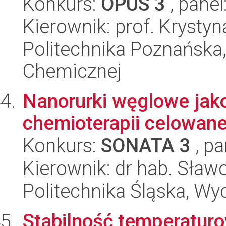
Konkurs:
OPUS 3
, panel
Kierownik: prof. Krysty
Politechnika Poznańska,
Chemicznej
Nanorurki węglowe jak
chemioterapii celowane
Konkurs:
SONATA 3
, pa
Kierownik: dr hab. Sław
Politechnika Śląska, Wy
Stabilność temperaturo