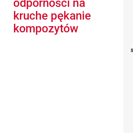
odporności na
kruche pękanie
kompozytów
S