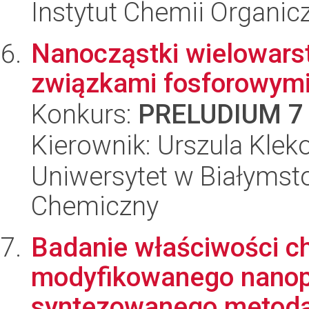
Instytut Chemii Organi
Nanocząstki wielowar
związkami fosforowym
Konkurs:
PRELUDIUM 7
Kierownik: Urszula Klek
Uniwersytet w Białymsto
Chemiczny
Badanie właściwości ch
modyfikowanego nanopo
syntezowanego metodą 