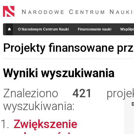
O Narodowym Centrum Nauki
Finansowanie nauki
Współpr
Projekty finansowane pr
Wyniki wyszukiwania
Znaleziono
421
projek
wyszukiwania:
D
Zwiększenie