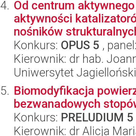
Od centrum aktywnego 
aktywności katalizator
nośników strukturalnych
Konkurs:
OPUS 5
, panel
Kierownik: dr hab. Joa
Uniwersytet Jagiellońsk
Biomodyfikacja powier
bezwanadowych stopów
Konkurs:
PRELUDIUM 5
Kierownik: dr Alicja Mar