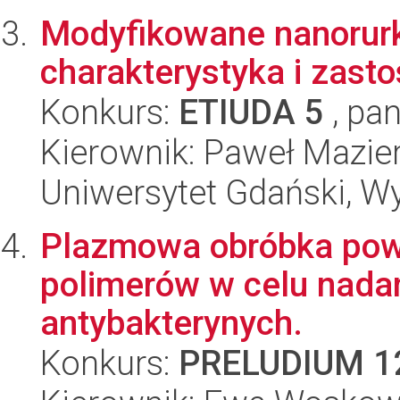
Modyfikowane nanorurk
charakterystyka i zast
Konkurs:
ETIUDA 5
, pan
Kierownik: Paweł Mazier
Uniwersytet Gdański, W
Plazmowa obróbka powi
polimerów w celu nada
antybakterynych.
Konkurs:
PRELUDIUM 1