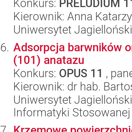
Konkurs:
PRELUDIUM 1
Kierownik: Anna Katarz
Uniwersytet Jagiellońsk
Adsorpcja barwników o
(101) anatazu
Konkurs:
OPUS 11
, pan
Kierownik: dr hab. Bart
Uniwersytet Jagielloński
Informatyki Stosowanej
Krzemowe powierzchni