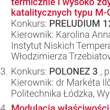
termicznie i wysoko z
katalitycznych typu M-
Konkurs:
PRELUDIUM 1
Kierownik: Karolina An
Instytut Niskich Tempera
Włodzimierza Trzebiat
Konkurs:
POLONEZ 3
, 
Kierownik: dr Markéta Il
Politechnika Łódzka, W
Modulacja właściwości