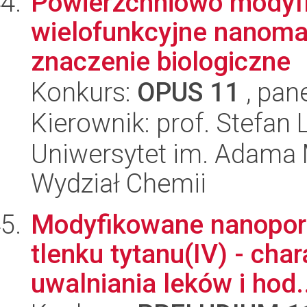
Powierzchniowo modyf
wielofunkcyjne nanomat
znaczenie biologiczne
Konkurs:
OPUS 11
, pan
Kierownik: prof. Stefan L
Uniwersytet im. Adama 
Wydział Chemii
Modyfikowane nanopo
tlenku tytanu(IV) - cha
uwalniania leków i hod.