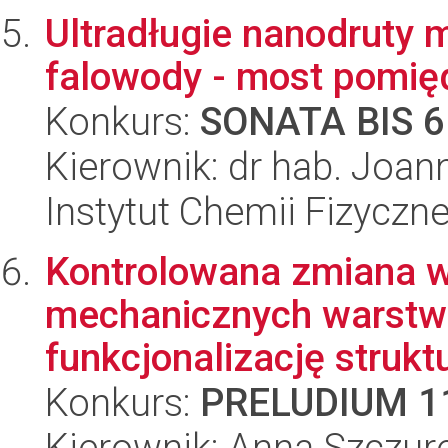
Ultradługie nanodruty 
falowody - most pomię
Konkurs:
SONATA BIS 6
Kierownik: dr hab. Joa
Instytut Chemii Fizyczn
Kontrolowana zmiana w
mechanicznych warstw
funkcjonalizację struktu
Konkurs:
PRELUDIUM 1
Kierownik: Anna Szczur