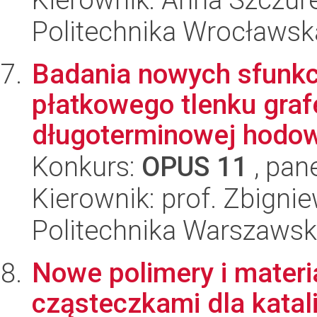
Politechnika Wrocławsk
Badania nowych sfunk
płatkowego tlenku gra
długoterminowej hodowl
Konkurs:
OPUS 11
, pan
Kierownik: prof. Zbigni
Politechnika Warszawsk
Nowe polimery i materi
cząsteczkami dla katal