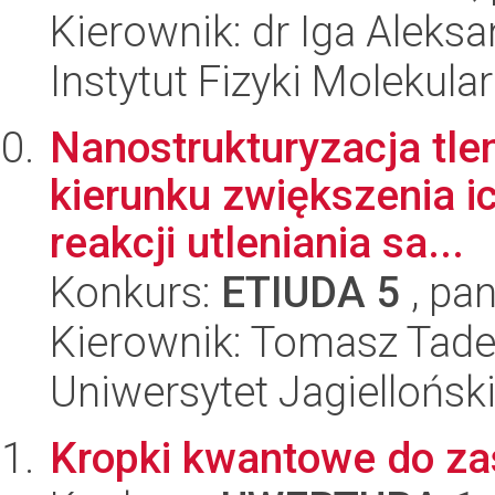
Kierownik: dr Iga Alek
Instytut Fizyki Molekula
Nanostrukturyzacja tl
kierunku zwiększenia i
reakcji utleniania sa...
Konkurs:
ETIUDA 5
, pan
Kierownik: Tomasz Tad
Uniwersytet Jagiellońsk
Kropki kwantowe do z