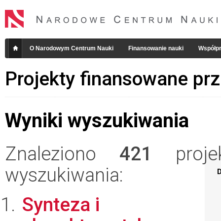
O Narodowym Centrum Nauki
Finansowanie nauki
Współpr
Projekty finansowane pr
Wyniki wyszukiwania
Znaleziono
421
projek
wyszukiwania:
D
Synteza i