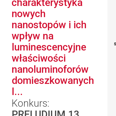
charakterystyka
nowych
nanostopów i ich
wpływ na
luminescencyjne
S
właściwości
nanoluminoforów
domieszkowanych
l...
Konkurs:
PRELUDIUM 13
,