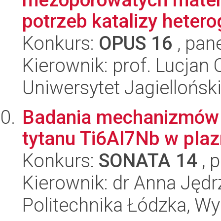
potrzeb katalizy hetero
Konkurs:
OPUS 16
, pan
Kierownik: prof. Lucjan
Uniwersytet Jagiellońsk
Badania mechanizmów t
tytanu Ti6Al7Nb w plaz
Konkurs:
SONATA 14
, 
Kierownik: dr Anna Jędr
Politechnika Łódzka, W