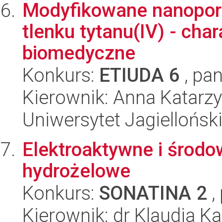
Modyfikowane nanopo
tlenku tytanu(IV) - cha
biomedyczne
Konkurs:
ETIUDA 6
, pan
Kierownik: Anna Katarz
Uniwersytet Jagiellońsk
Elektroaktywne i środ
hydrożelowe
Konkurs:
SONATINA 2
,
Kierownik: dr Klaudia K