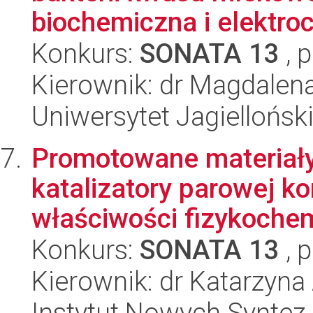
biochemiczna i elektro
Konkurs:
SONATA 13
, 
Kierownik: dr Magdalen
Uniwersytet Jagiellońsk
Promotowane materiały
katalizatory parowej ko
właściwości fizykochem
Konkurs:
SONATA 13
, 
Kierownik: dr Katarzyna
Instytut Nowych Synte