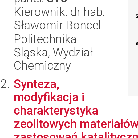
Kierownik: dr hab.
Sławomir Boncel
Politechnika
A
Śląska, Wydział
Chemiczny
Synteza,
modyfikacja i
charakterystyka
zeolitowych materiał
zastosowań katalitycz