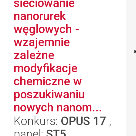
sieciowanie
nanorurek
węglowych -
wzajemnie
zależne
S
modyfikacje
chemiczne w
poszukiwaniu
nowych nanom...
Konkurs:
OPUS 17
,
panel:
ST5