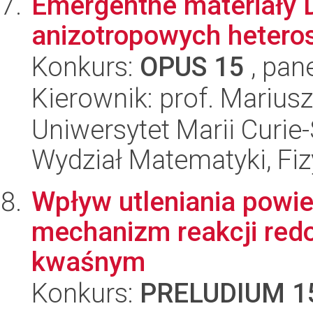
Emergentne materiały D
anizotropowych heteros
Konkurs:
OPUS 15
, pan
Kierownik: prof. Mariu
Uniwersytet Marii Curie-
Wydział Matematyki, Fizy
Wpływ utleniania powie
mechanizm reakcji red
kwaśnym
Konkurs:
PRELUDIUM 1