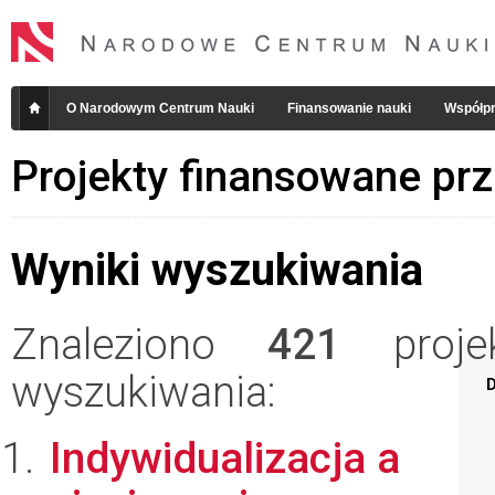
O Narodowym Centrum Nauki
Finansowanie nauki
Współpr
Projekty finansowane pr
Wyniki wyszukiwania
Znaleziono
421
projek
wyszukiwania:
D
Indywidualizacja a