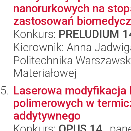
nanorurkowych na stopa
zastosowań biomedyczn
Konkurs:
PRELUDIUM 1
Kierownik: Anna Jadwi
Politechnika Warszawska
Materiałowej
Laserowa modyfikacja 
polimerowych w termic
addytywnego
Konkurs:
OPUS 14
, pan