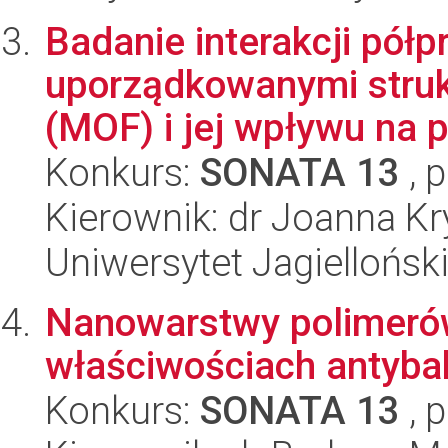
Badanie interakcji pół
uporządkowanymi struk
(MOF) i jej wpływu na p
Konkurs:
SONATA 13
, 
Kierownik: dr Joanna K
Uniwersytet Jagiellońsk
Nanowarstwy polimerów
właściwościach antyba
Konkurs:
SONATA 13
, 