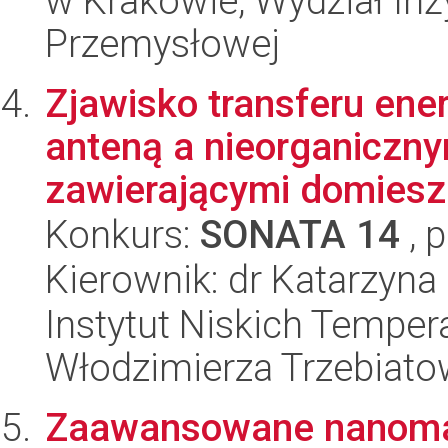
w Krakowie, Wydział Inży
Przemysłowej
Zjawisko transferu ene
anteną a nieorganiczn
zawierającymi domieszk
Konkurs:
SONATA 14
, 
Kierownik: dr Katarzyna
Instytut Niskich Tempera
Włodzimierza Trzebiat
Zaawansowane nanomate