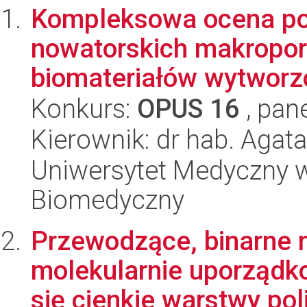
Kompleksowa ocena po
nowatorskich makropor
biomateriałów wytworzo
Konkurs:
OPUS 16
, pan
Kierownik: dr hab. Agat
Uniwersytet Medyczny w 
Biomedyczny
Przewodzące, binarne 
molekularnie uporządk
się cienkie warstwy pol