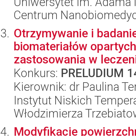
Uniwersytet im. Adama 
Centrum Nanobiomedy
Otrzymywanie i badani
biomateriałów opartych
zastosowania w leczeni
Konkurs:
PRELUDIUM 1
Kierownik: dr Paulina Te
Instytut Niskich Tempera
Włodzimierza Trzebiat
Modyfikacje powierzchn