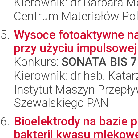
Kierownik: dr Barbara 
Centrum Materiałów Po
Wysoce fotoaktywne na
przy użyciu impulsowej
Konkurs:
SONATA BIS 7
Kierownik: dr hab. Kata
Instytut Maszyn Przepł
Szewalskiego PAN
Bioelektrody na bazie 
bakterii kwasu mlekow