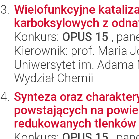
Wielofunkcyjne katali
karboksylowych z odna
Konkurs:
OPUS 15
, pan
Kierownik: prof. Maria J
Uniwersytet im. Adama 
Wydział Chemii
Synteza oraz charakter
powstających na powie
redukowanych tlenków m
Konkurs:
OPUS 15
, pan