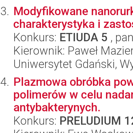
Modyfikowane nanorurk
charakterystyka i zast
Konkurs:
ETIUDA 5
, pan
Kierownik: Paweł Mazier
Uniwersytet Gdański, W
Plazmowa obróbka powi
polimerów w celu nada
antybakterynych.
Konkurs:
PRELUDIUM 1