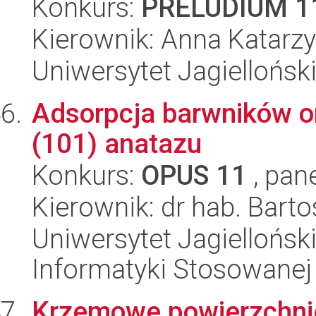
Konkurs:
PRELUDIUM 1
Kierownik: Anna Katarz
Uniwersytet Jagiellońsk
Adsorpcja barwników o
(101) anatazu
Konkurs:
OPUS 11
, pan
Kierownik: dr hab. Bart
Uniwersytet Jagielloński
Informatyki Stosowanej
Krzemowe powierzchni