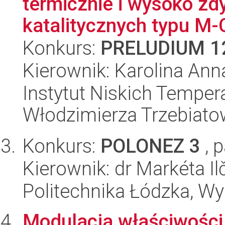
termicznie i wysoko z
katalitycznych typu M-
Konkurs:
PRELUDIUM 1
Kierownik: Karolina An
Instytut Niskich Tempera
Włodzimierza Trzebiat
Konkurs:
POLONEZ 3
, 
Kierownik: dr Markéta Il
Politechnika Łódzka, W
Modulacja właściwości