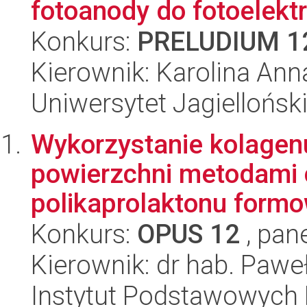
fotoanody do fotoelekt
Konkurs:
PRELUDIUM 1
Kierownik: Karolina An
Uniwersytet Jagiellońsk
Wykorzystanie kolagenu
powierzchni metodami 
polikaprolaktonu formo
Konkurs:
OPUS 12
, pan
Kierownik: dr hab. Pawe
Instytut Podstawowych 