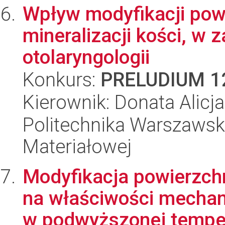
Wpływ modyfikacji powi
mineralizacji kości, w
otolaryngologii
Konkurs:
PRELUDIUM 1
Kierownik: Donata Alic
Politechnika Warszawska
Materiałowej
Modyfikacja powierzchn
na właściwości mechan
w podwyższonej tempe.