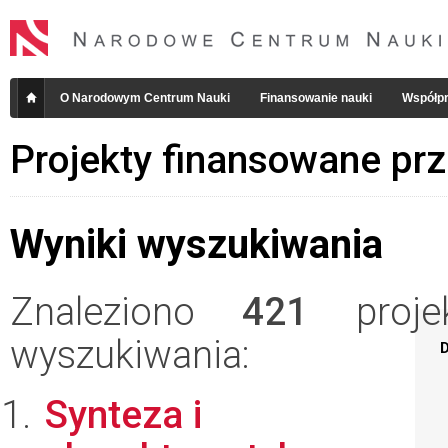
O Narodowym Centrum Nauki
Finansowanie nauki
Współpr
Projekty finansowane pr
Wyniki wyszukiwania
Znaleziono
421
projek
wyszukiwania:
D
Synteza i