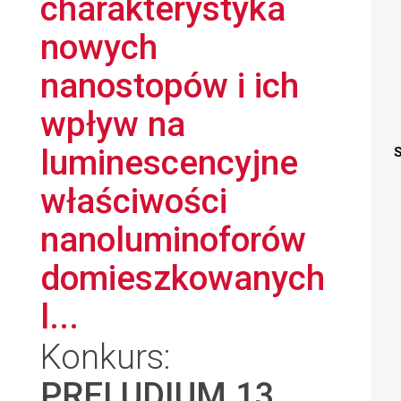
charakterystyka
nowych
nanostopów i ich
wpływ na
luminescencyjne
S
właściwości
nanoluminoforów
domieszkowanych
l...
Konkurs:
PRELUDIUM 13
,