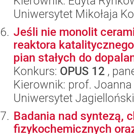
Kierownik: Edyta Rynko
Uniwersytet Mikołaja Ko
Jeśli nie monolit cera
reaktora katalityczneg
pian stałych do dopalan
Konkurs:
OPUS 12
, pan
Kierownik: prof. Joann
Uniwersytet Jagiellońsk
Badania nad syntezą, c
fizykochemicznych oraz