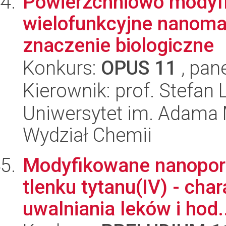
Powierzchniowo modyf
wielofunkcyjne nanomat
znaczenie biologiczne
Konkurs:
OPUS 11
, pan
Kierownik: prof. Stefan L
Uniwersytet im. Adama 
Wydział Chemii
Modyfikowane nanopo
tlenku tytanu(IV) - cha
uwalniania leków i hod.