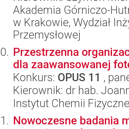
Akademia Górniczo-Hutn
w Krakowie, Wydział Inży
Przemysłowej
Przestrzenna organiza
dla zaawansowanej fot
Konkurs:
OPUS 11
, pan
Kierownik: dr hab. Joa
Instytut Chemii Fizyczn
Nowoczesne badania m