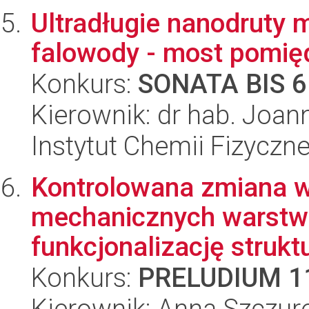
Ultradługie nanodruty 
falowody - most pomię
Konkurs:
SONATA BIS 6
Kierownik: dr hab. Joa
Instytut Chemii Fizyczn
Kontrolowana zmiana w
mechanicznych warstw
funkcjonalizację struktu
Konkurs:
PRELUDIUM 1
Kierownik: Anna Szczur