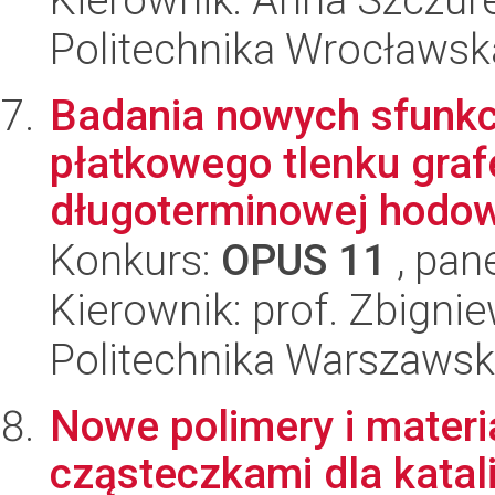
Politechnika Wrocławsk
Badania nowych sfunk
płatkowego tlenku gra
długoterminowej hodowl
Konkurs:
OPUS 11
, pan
Kierownik: prof. Zbigni
Politechnika Warszawsk
Nowe polimery i materi
cząsteczkami dla katal