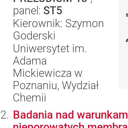
panel:
ST5
Kierownik: Szymon
Goderski
A
Uniwersytet im.
Adama
Mickiewicza w
Poznaniu, Wydział
Chemii
Badania nad warunkami
nieporowatych membra