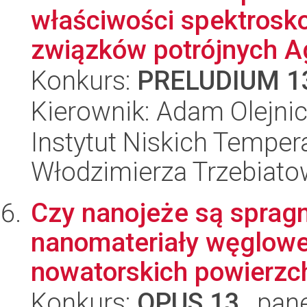
właściwości spektros
związków potrójnych Ag
Konkurs:
PRELUDIUM 1
Kierownik: Adam Olejni
Instytut Niskich Tempera
Włodzimierza Trzebiat
Czy nanojeże są spragn
nanomateriały węglow
nowatorskich powierzch
Konkurs:
OPUS 13
, pan