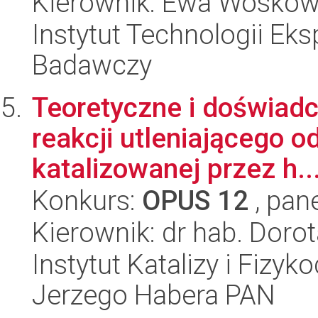
Kierownik: Ewa Woskow
Instytut Technologii Eks
Badawczy
Teoretyczne i doświad
reakcji utleniającego 
katalizowanej przez h..
Konkurs:
OPUS 12
, pan
Kierownik: dr hab. Doro
Instytut Katalizy i Fizy
Jerzego Habera PAN