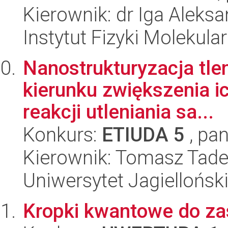
Kierownik: dr Iga Alek
Instytut Fizyki Molekula
Nanostrukturyzacja tl
kierunku zwiększenia i
reakcji utleniania sa...
Konkurs:
ETIUDA 5
, pan
Kierownik: Tomasz Tad
Uniwersytet Jagiellońsk
Kropki kwantowe do z