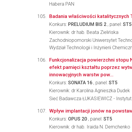
Habera PAN
Badania właściwości katalitycznyc
Konkurs:
PRELUDIUM BIS 2
, panel:
ST5
Kierownik: dr hab. Beata Zielińska
Zachodniopomorski Uniwersytet Techno
Wydział Technologii i Inżynierii Chemicz
Funkcjonalizacja powierzchni stopu
efekt pamięci kształtu poprzez wyt
innowacyjnych warstw pow...
Konkurs:
SONATA 16
, panel:
ST5
Kierownik: dr Karolina Agnieszka Dudek
Sieć Badawcza ŁUKASIEWICZ - Instytut
Wpływ implantacji jonów na powstaw
Konkurs:
OPUS 20
, panel:
ST5
Kierownik: dr hab. Iraida N. Demchenko