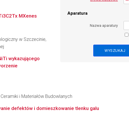
Aparatura
h Ti3C2Tx MXenes
Nazwa aparatury
logiczny w Szczecinie,
nej
 NiTi wykazującego
worzenie
 Ceramiki i Materiałów Budowlanych
anie defektów i domieszkowanie tlenku galu