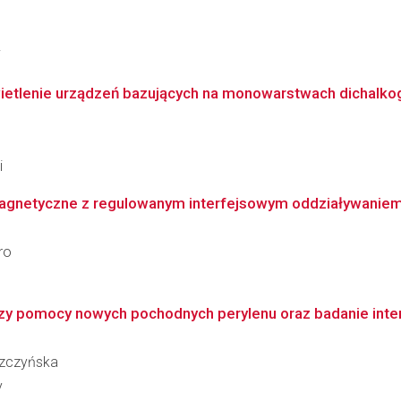
i
etlenie urządzeń bazujących na monowarstwach dichalkog
i
gnetyczne z regulowanym interfejsowym oddziaływaniem D
ro
rzy pomocy nowych pochodnych perylenu oraz badanie inter
szczyńska
y