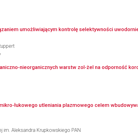
ązaniem umożliwiającym kontrolę selektywności uwodorni
Ruppert
y
iczno-nieorganicznych warstw zol-żel na odporność korozy
mikro-łukowego utleniania plazmowego celem wbudowywan
łowej im. Aleksandra Krupkowskiego PAN