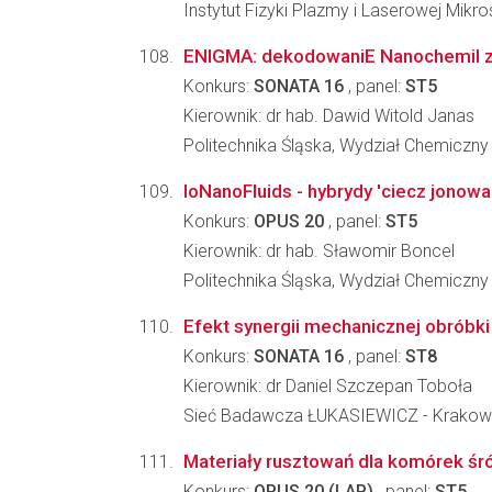
Instytut Fizyki Plazmy i Laserowej Mikr
ENIGMA: dekodowaniE NanochemiI z
Konkurs:
SONATA 16
, panel:
ST5
Kierownik: dr hab. Dawid Witold Janas
Politechnika Śląska, Wydział Chemiczny
IoNanoFluids - hybrydy 'ciecz jonow
Konkurs:
OPUS 20
, panel:
ST5
Kierownik: dr hab. Sławomir Boncel
Politechnika Śląska, Wydział Chemiczny
Efekt synergii mechanicznej obróbk
Konkurs:
SONATA 16
, panel:
ST8
Kierownik: dr Daniel Szczepan Toboła
Sieć Badawcza ŁUKASIEWICZ - Krakowsk
Materiały rusztowań dla komórek śró
Konkurs:
OPUS 20 (LAP)
, panel:
ST5