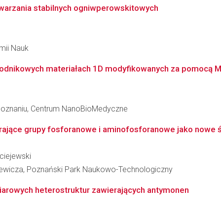
warzania stabilnych ogniwperowskitowych
emii Nauk
dnikowych materiałach 1D modyfikowanych za pomocą MXen
 Poznaniu, Centrum NanoBioMedyczne
jące grupy fosforanowe i aminofosforanowe jako nowe śro
ciejewski
iewicza, Poznański Park Naukowo-Technologiczny
owych heterostruktur zawierających antymonen