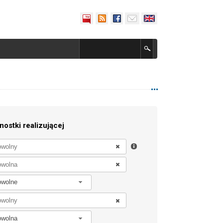
nostki realizującej
owolne
owolna