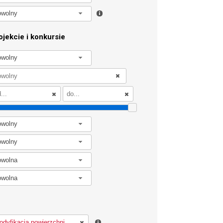
owolny
jekcie i konkursie
owolny
owolny
owolny
owolna
owolna