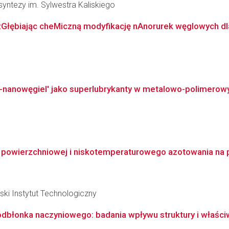
osyntezy im. Sylwestra Kaliskiego
Głębiając cheMiczną modyfikację nAnorurek węglowych d
a-nanowęgiel' jako superlubrykanty w metalowo-polimerowy
i powierzchniowej i niskotemperaturowego azotowania na 
i Instytut Technologiczny
dbłonka naczyniowego: badania wpływu struktury i właści