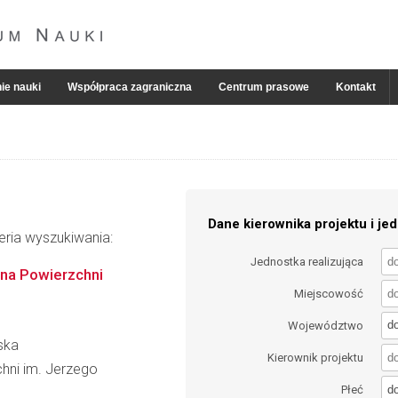
ie nauki
Współpraca zagraniczna
Centrum prasowe
Kontakt
Dane kierownika projektu i jed
eria wyszukiwania:
Jednostka realizująca
 na Powierzchni
Miejscowość
d
Województwo
ska
Kierownik projektu
chni im. Jerzego
d
Płeć