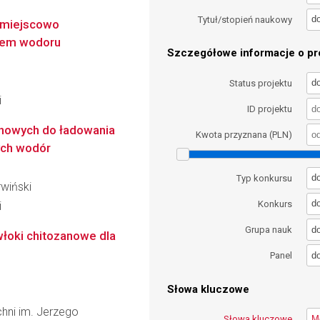
d
Tytuł/stopień naukowy
z miejscowo
iem wodoru
Szczegółowe informacje o pro
d
Status projektu
i
ID projektu
 jonowych do ładowania
Kwota przyznana (PLN)
ych wodór
d
Typ konkursu
rwiński
d
Konkurs
i
d
Grupa nauk
łoki chitozanowe dla
d
Panel
Słowa kluczowe
chni im. Jerzego
Słowa kluczowe