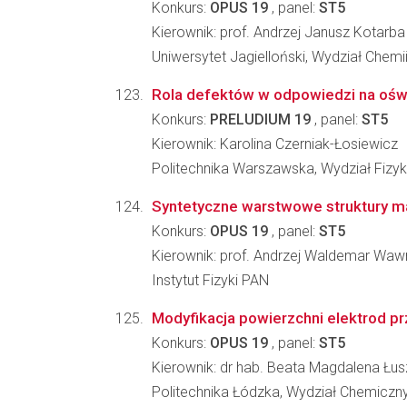
Konkurs:
OPUS 19
, panel:
ST5
Kierownik: prof. Andrzej Janusz Kotarba
Uniwersytet Jagielloński, Wydział Chemi
Rola defektów w odpowiedzi na oświ
Konkurs:
PRELUDIUM 19
, panel:
ST5
Kierownik: Karolina Czerniak-Łosiewicz
Politechnika Warszawska, Wydział Fizyk
Syntetyczne warstwowe struktury ma
Konkurs:
OPUS 19
, panel:
ST5
Kierownik: prof. Andrzej Waldemar Waw
Instytut Fizyki PAN
Modyfikacja powierzchni elektrod p
Konkurs:
OPUS 19
, panel:
ST5
Kierownik: dr hab. Beata Magdalena Łu
Politechnika Łódzka, Wydział Chemiczn