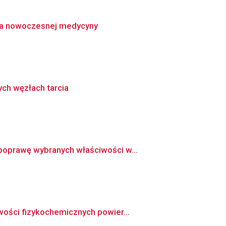
la nowoczesnej medycyny
ch węzłach tarcia
poprawę wybranych właściwości w...
wości fizykochemicznych powier...