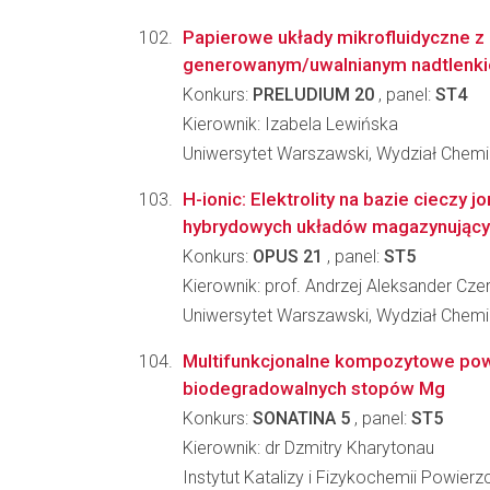
Papierowe układy mikrofluidyczne 
generowanym/uwalnianym nadtlenk
Konkurs:
PRELUDIUM 20
, panel:
ST4
Kierownik: Izabela Lewińska
Uniwersytet Warszawski, Wydział Chemi
H-ionic: Elektrolity na bazie cieczy
hybrydowych układów magazynując
Konkurs:
OPUS 21
, panel:
ST5
Kierownik: prof. Andrzej Aleksander Cze
Uniwersytet Warszawski, Wydział Chemi
Multifunkcjonalne kompozytowe pow
biodegradowalnych stopów Mg
Konkurs:
SONATINA 5
, panel:
ST5
Kierownik: dr Dzmitry Kharytonau
Instytut Katalizy i Fizykochemii Powierz