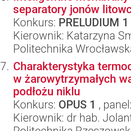
separatory jonów litow
Konkurs:
PRELUDIUM 1
Kierownik: Katarzyna S
Politechnika Wrocławsk
Charakterystyka termo
w żarowytrzymałych w
podłożu niklu
Konkurs:
OPUS 1
, panel
Kierownik: dr hab. Jol
Politechnika Rzeszowsk