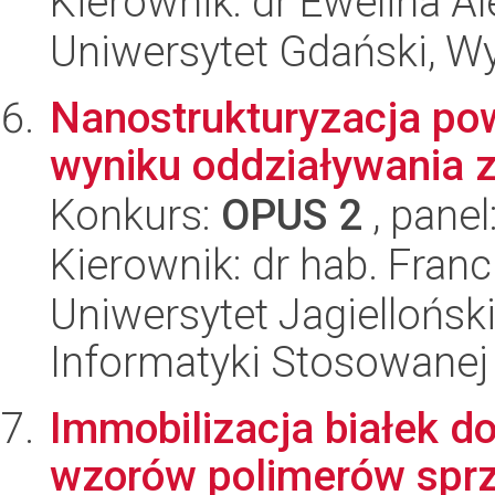
Kierownik: dr Ewelina 
Uniwersytet Gdański, W
Nanostrukturyzacja pow
wyniku oddziaływania 
Konkurs:
OPUS 2
, panel
Kierownik: dr hab. Fran
Uniwersytet Jagielloński
Informatyki Stosowanej
Immobilizacja białek d
wzorów polimerów spr