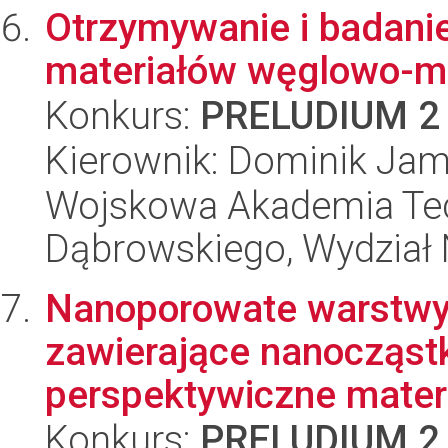
Otrzymywanie i badani
materiałów węglowo-me
Konkurs:
PRELUDIUM 2
Kierownik: Dominik Jam
Wojskowa Akademia Tec
Dąbrowskiego, Wydział 
Nanoporowate warstwy t
zawierające nanocząstk
perspektywiczne materi
Konkurs:
PRELUDIUM 2