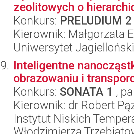
zeolitowych o hierarchi
Konkurs:
PRELUDIUM 2
Kierownik: Małgorzata 
Uniwersytet Jagiellońsk
Inteligentne nanocząst
obrazowaniu i transpor
Konkurs:
SONATA 1
, pa
Kierownik: dr Robert Pą
Instytut Niskich Tempera
Włodzimierza Trzebiat