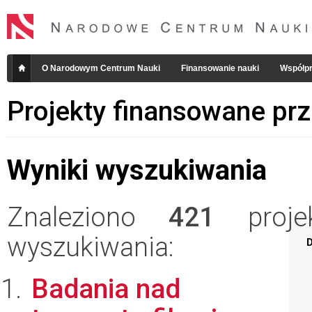
O Narodowym Centrum Nauki
Finansowanie nauki
Współpr
Projekty finansowane pr
Wyniki wyszukiwania
Znaleziono
421
projek
wyszukiwania:
D
Badania nad