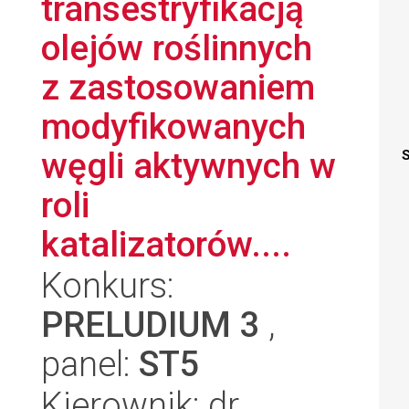
transestryfikacją
olejów roślinnych
z zastosowaniem
modyfikowanych
węgli aktywnych w
S
roli
katalizatorów....
Konkurs:
PRELUDIUM 3
,
panel:
ST5
Kierownik: dr