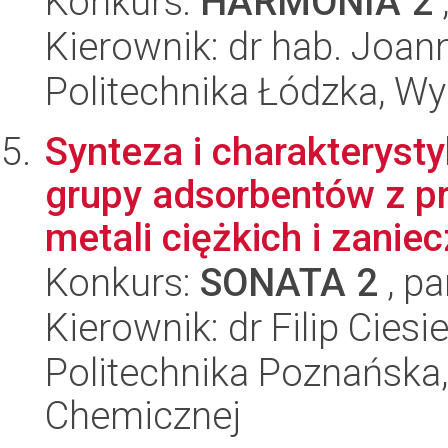
Konkurs:
HARMONIA 2
Kierownik: dr hab. Joann
Politechnika Łódzka, W
Synteza i charakteryst
grupy adsorbentów z p
metali ciężkich i zaniecz
Konkurs:
SONATA 2
, pa
Kierownik: dr Filip Ciesi
Politechnika Poznańska,
Chemicznej