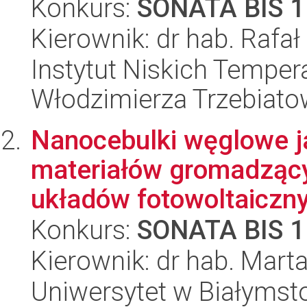
Konkurs:
SONATA BIS 1
Kierownik: dr hab. Rafa
Instytut Niskich Tempera
Włodzimierza Trzebiat
Nanocebulki węglowe j
materiałów gromadzący
układów fotowoltaicznyc
Konkurs:
SONATA BIS 1
Kierownik: dr hab. Mart
Uniwersytet w Białymsto