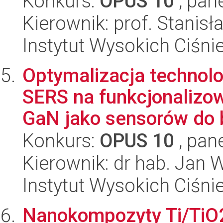
Konkurs:
OPUS 10
, pan
Kierownik: prof. Stani
Instytut Wysokich Ciśni
Optymalizacja technolo
SERS na funkcjonalizo
GaN jako sensorów do b
Konkurs:
OPUS 10
, pan
Kierownik: dr hab. Jan 
Instytut Wysokich Ciśni
Nanokompozyty Ti/TiO2