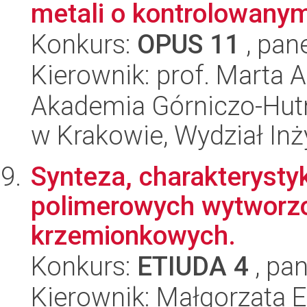
metali o kontrolowanym
Konkurs:
OPUS 11
, pan
Kierownik: prof. Marta
Akademia Górniczo-Hutn
w Krakowie, Wydział Inży
Synteza, charakterysty
polimerowych wytworzo
krzemionkowych.
Konkurs:
ETIUDA 4
, pan
Kierownik: Małgorzata 