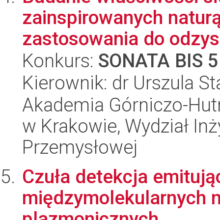
zainspirowanych naturą
zastosowania do odzysk
Konkurs:
SONATA BIS 5
Kierownik: dr Urszula S
Akademia Górniczo-Hutn
w Krakowie, Wydział Inży
Przemysłowej
Czuła detekcja emituj
międzymolekularnych n
plazmonicznych