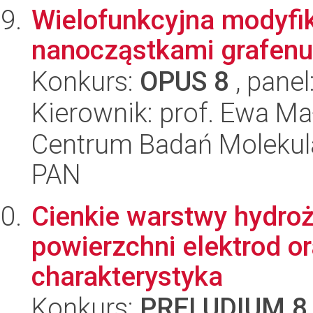
Wielofunkcyjna modyfik
nanocząstkami grafenu
Konkurs:
OPUS 8
, panel
Kierownik: prof. Ewa M
Centrum Badań Molekul
PAN
Cienkie warstwy hydro
powierzchni elektrod o
charakterystyka
Konkurs:
PRELUDIUM 8