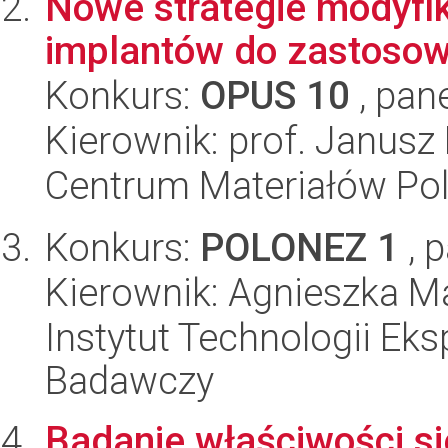
Nowe strategie modyfi
implantów do zastoso
Konkurs:
OPUS 10
, pan
Kierownik: prof. Janus
Centrum Materiałów Po
Konkurs:
POLONEZ 1
, 
Kierownik: Agnieszka M
Instytut Technologii Eks
Badawczy
Badanie właściwości s