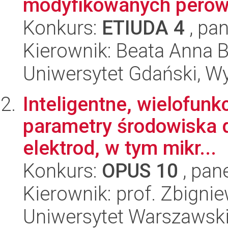
modyfikowanych perow
Konkurs:
ETIUDA 4
, pan
Kierownik: Beata Anna 
Uniwersytet Gdański, W
Inteligentne, wielofunk
parametry środowiska d
elektrod, w tym mikr...
Konkurs:
OPUS 10
, pan
Kierownik: prof. Zbigni
Uniwersytet Warszawski