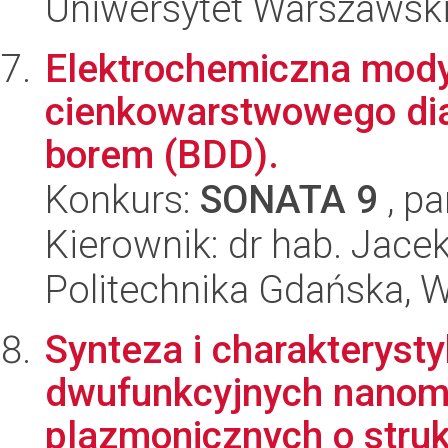
Uniwersytet Warszawski
Elektrochemiczna modyf
cienkowarstwowego d
borem (BDD).
Konkurs:
SONATA 9
, pa
Kierownik: dr hab. Jacek
Politechnika Gdańska, 
Synteza i charakteryst
dwufunkcyjnych nanoma
plazmonicznych o strukt