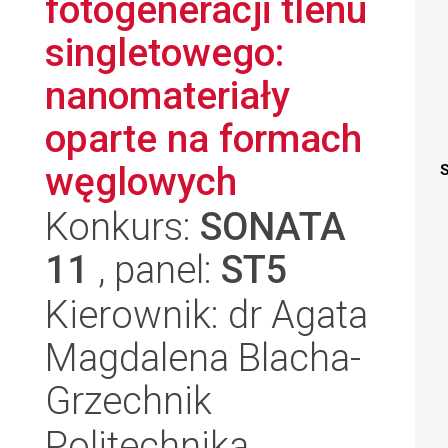
fotogeneracji tlenu
singletowego:
nanomateriały
oparte na formach
węglowych
S
Konkurs:
SONATA
11
, panel:
ST5
Kierownik: dr Agata
Magdalena Blacha-
Grzechnik
Politechnika