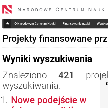
O Narodowym Centrum Nauki
Finansowanie nauki
Współpr
Projekty finansowane pr
Wyniki wyszukiwania
Znaleziono
421
projek
wyszukiwania:
D
Nowe podejście w