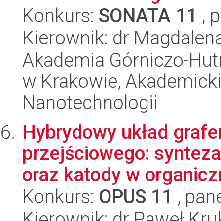
Konkurs:
SONATA 11
, 
Kierownik: dr Magdalen
Akademia Górniczo-Hutn
w Krakowie, Akademicki
Nanotechnologii
Hybrydowy układ grafe
przejściowego: synteza
oraz katody w organicz
Konkurs:
OPUS 11
, pan
Kierownik: dr Paweł Kr