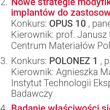
Nowe strategie modyfi
implantów do zastoso
Konkurs:
OPUS 10
, pan
Kierownik: prof. Janus
Centrum Materiałów Po
Konkurs:
POLONEZ 1
, 
Kierownik: Agnieszka M
Instytut Technologii Eks
Badawczy
Badanie właściwości s