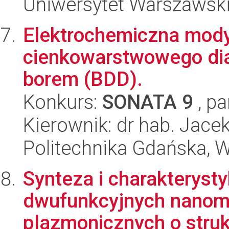
Uniwersytet Warszawski
Elektrochemiczna modyf
cienkowarstwowego d
borem (BDD).
Konkurs:
SONATA 9
, pa
Kierownik: dr hab. Jacek
Politechnika Gdańska, 
Synteza i charakteryst
dwufunkcyjnych nanoma
plazmonicznych o strukt