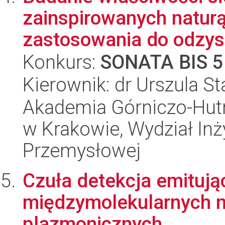
zainspirowanych naturą
zastosowania do odzysk
Konkurs:
SONATA BIS 5
Kierownik: dr Urszula S
Akademia Górniczo-Hutn
w Krakowie, Wydział Inży
Przemysłowej
Czuła detekcja emituj
międzymolekularnych n
plazmonicznych