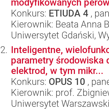
modyfikowanych perow
Konkurs:
ETIUDA 4
, pan
Kierownik: Beata Anna 
Uniwersytet Gdański, W
Inteligentne, wielofunk
parametry środowiska d
elektrod, w tym mikr...
Konkurs:
OPUS 10
, pan
Kierownik: prof. Zbigni
Uniwersytet Warszawski