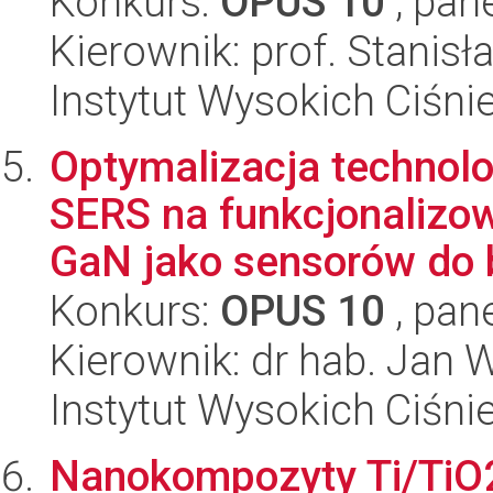
Konkurs:
OPUS 10
, pan
Kierownik: prof. Stani
Instytut Wysokich Ciśni
Optymalizacja technolo
SERS na funkcjonalizo
GaN jako sensorów do b
Konkurs:
OPUS 10
, pan
Kierownik: dr hab. Jan 
Instytut Wysokich Ciśni
Nanokompozyty Ti/TiO2