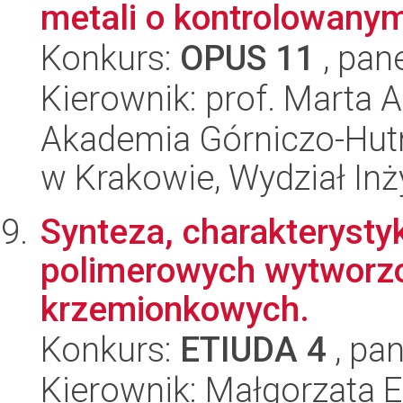
metali o kontrolowanym
Konkurs:
OPUS 11
, pan
Kierownik: prof. Marta
Akademia Górniczo-Hutn
w Krakowie, Wydział Inży
Synteza, charakterysty
polimerowych wytworzo
krzemionkowych.
Konkurs:
ETIUDA 4
, pan
Kierownik: Małgorzata 