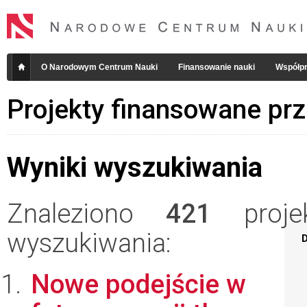
O Narodowym Centrum Nauki
Finansowanie nauki
Współpr
Projekty finansowane pr
Wyniki wyszukiwania
Znaleziono
421
projek
wyszukiwania:
D
Nowe podejście w