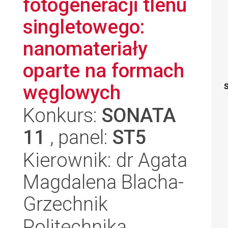
fotogeneracji tlenu
singletowego:
nanomateriały
oparte na formach
węglowych
S
Konkurs:
SONATA
11
, panel:
ST5
Kierownik: dr Agata
Magdalena Blacha-
Grzechnik
Politechnika