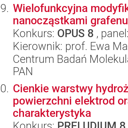
Wielofunkcyjna modyfik
nanocząstkami grafenu
Konkurs:
OPUS 8
, panel
Kierownik: prof. Ewa M
Centrum Badań Molekul
PAN
Cienkie warstwy hydro
powierzchni elektrod o
charakterystyka
Konkurs:
PRELUDIUM 8