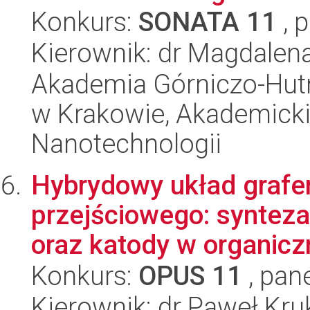
Konkurs:
SONATA 11
, 
Kierownik: dr Magdalen
Akademia Górniczo-Hutn
w Krakowie, Akademicki
Nanotechnologii
Hybrydowy układ grafe
przejściowego: synteza
oraz katody w organicz
Konkurs:
OPUS 11
, pan
Kierownik: dr Paweł Kr