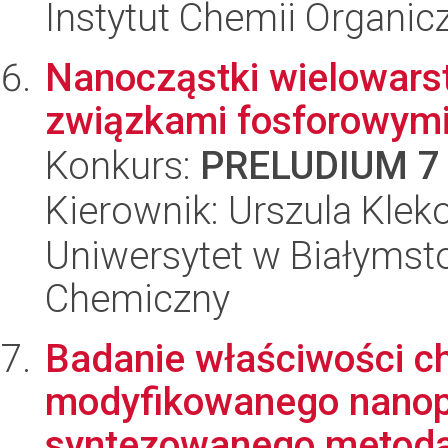
Instytut Chemii Organi
Nanocząstki wielowar
związkami fosforowym
Konkurs:
PRELUDIUM 7
Kierownik: Urszula Klek
Uniwersytet w Białymsto
Chemiczny
Badanie właściwości ch
modyfikowanego nanopo
syntezowanego metodą 