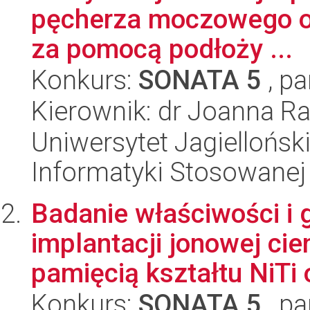
pęcherza moczowego o 
za pomocą podłoży ...
Konkurs:
SONATA 5
, pa
Kierownik: dr Joanna 
Uniwersytet Jagielloński
Informatyki Stosowanej
Badanie właściwości i
implantacji jonowej cie
pamięcią kształtu NiTi o
Konkurs:
SONATA 5
, pa