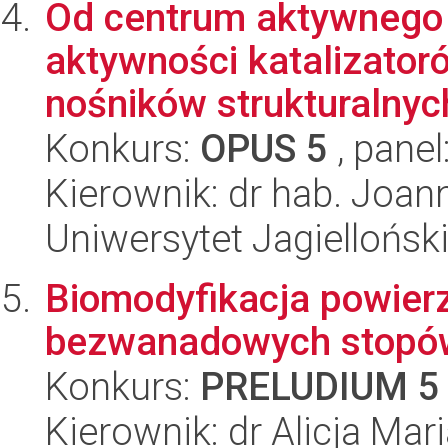
Od centrum aktywnego 
aktywności katalizator
nośników strukturalnych
Konkurs:
OPUS 5
, panel
Kierownik: dr hab. Joa
Uniwersytet Jagiellońsk
Biomodyfikacja powier
bezwanadowych stopów
Konkurs:
PRELUDIUM 5
Kierownik: dr Alicja Mar