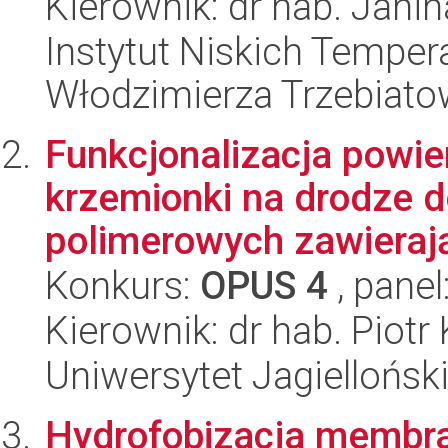
Kierownik: dr hab. Janin
Instytut Niskich Tempera
Włodzimierza Trzebiat
Funkcjonalizacja powi
krzemionki na drodze d
polimerowych zawierają
Konkurs:
OPUS 4
, panel
Kierownik: dr hab. Piotr
Uniwersytet Jagiellońsk
Hydrofobizacja membra