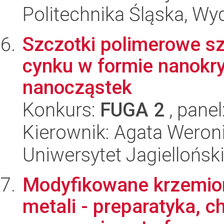
Politechnika Śląska, Wy
Szczotki polimerowe sz
cynku w formie nanokry
nanocząstek
Konkurs:
FUGA 2
, panel
Kierownik: Agata Wero
Uniwersytet Jagiellońsk
Modyfikowane krzemionk
metali - preparatyka, c