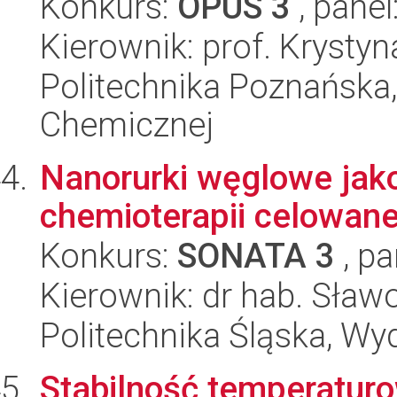
Konkurs:
OPUS 3
, panel
Kierownik: prof. Krysty
Politechnika Poznańska,
Chemicznej
Nanorurki węglowe jak
chemioterapii celowane
Konkurs:
SONATA 3
, pa
Kierownik: dr hab. Sław
Politechnika Śląska, Wy
Stabilność temperaturo