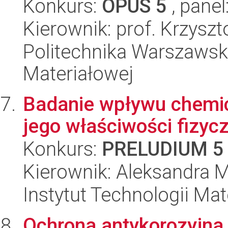
Konkurs:
OPUS 5
, panel
Kierownik: prof. Krzysz
Politechnika Warszawska
Materiałowej
Badanie wpływu chemic
jego właściwości fizyc
Konkurs:
PRELUDIUM 5
Kierownik: Aleksandra 
Instytut Technologii Ma
Ochrona antykorozyjna