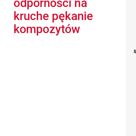
odporności na
kruche pękanie
kompozytów
S