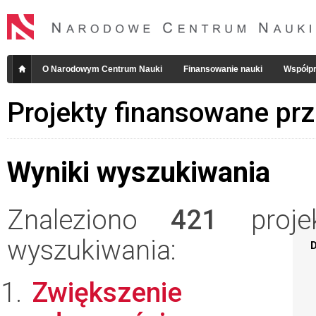
O Narodowym Centrum Nauki
Finansowanie nauki
Współpr
Projekty finansowane pr
Wyniki wyszukiwania
Znaleziono
421
projek
wyszukiwania:
D
Zwiększenie