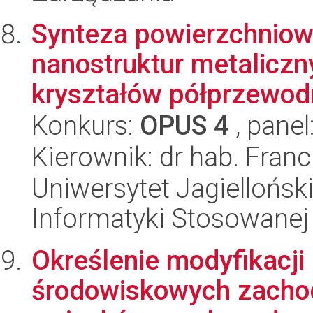
Synteza powierzchniow
nanostruktur metaliczn
kryształów półprzewodn
Konkurs:
OPUS 4
, panel
Kierownik: dr hab. Fran
Uniwersytet Jagielloński
Informatyki Stosowanej
Określenie modyfikacji
środowiskowych zachod