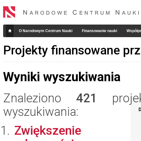
O Narodowym Centrum Nauki
Finansowanie nauki
Współpr
Projekty finansowane pr
Wyniki wyszukiwania
Znaleziono
421
projek
wyszukiwania:
D
Zwiększenie