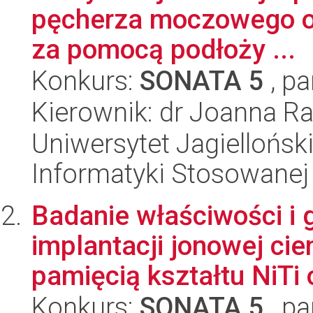
pęcherza moczowego o 
za pomocą podłoży ...
Konkurs:
SONATA 5
, pa
Kierownik: dr Joanna 
Uniwersytet Jagielloński
Informatyki Stosowanej
Badanie właściwości i
implantacji jonowej cie
pamięcią kształtu NiTi o
Konkurs:
SONATA 5
, pa