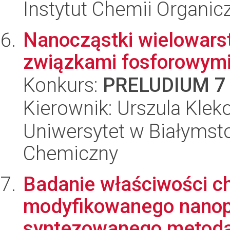
Instytut Chemii Organi
Nanocząstki wielowar
związkami fosforowym
Konkurs:
PRELUDIUM 7
Kierownik: Urszula Klek
Uniwersytet w Białymsto
Chemiczny
Badanie właściwości ch
modyfikowanego nanopo
syntezowanego metodą 