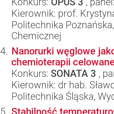
Konkurs:
OPUS 3
, panel
Kierownik: prof. Krysty
Politechnika Poznańska,
Chemicznej
Nanorurki węglowe jak
chemioterapii celowane
Konkurs:
SONATA 3
, pa
Kierownik: dr hab. Sław
Politechnika Śląska, Wy
Stabilność temperaturo