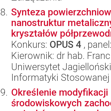
Synteza powierzchniow
nanostruktur metaliczn
kryształów półprzewodn
Konkurs:
OPUS 4
, panel
Kierownik: dr hab. Fran
Uniwersytet Jagielloński
Informatyki Stosowanej
Określenie modyfikacji
środowiskowych zachod