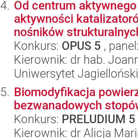
Od centrum aktywnego 
aktywności katalizator
nośników strukturalnych
Konkurs:
OPUS 5
, panel
Kierownik: dr hab. Joa
Uniwersytet Jagiellońsk
Biomodyfikacja powier
bezwanadowych stopów
Konkurs:
PRELUDIUM 5
Kierownik: dr Alicja Mar