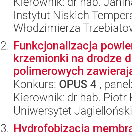
Kierownik: dr hab. Janin
Instytut Niskich Tempera
Włodzimierza Trzebiat
Funkcjonalizacja powi
krzemionki na drodze d
polimerowych zawierają
Konkurs:
OPUS 4
, panel
Kierownik: dr hab. Piotr
Uniwersytet Jagiellońsk
Hydrofobizacja membra