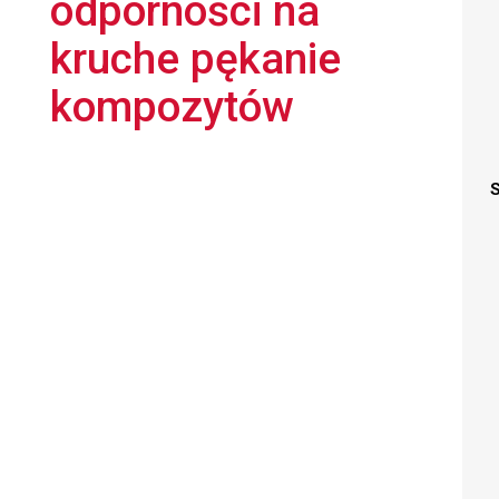
odporności na
kruche pękanie
kompozytów
S