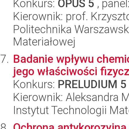
Konkurs:
OPUS 5
, panel
Kierownik: prof. Krzysz
Politechnika Warszawska
Materiałowej
Badanie wpływu chemic
jego właściwości fizyc
Konkurs:
PRELUDIUM 5
Kierownik: Aleksandra 
Instytut Technologii Ma
Ochrona antykorozyjna