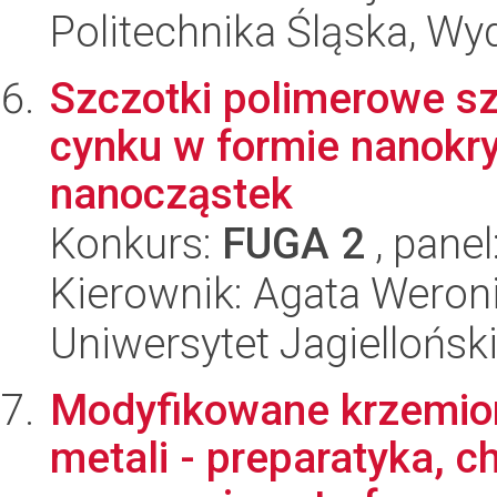
Politechnika Śląska, Wy
Szczotki polimerowe sz
cynku w formie nanokry
nanocząstek
Konkurs:
FUGA 2
, panel
Kierownik: Agata Wero
Uniwersytet Jagiellońsk
Modyfikowane krzemionk
metali - preparatyka, c