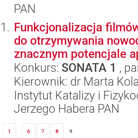
PAN
Funkcjonalizacja filmó
do otrzymywania nowo
znacznym potencjale ap
Konkurs:
SONATA 1
, pa
Kierownik: dr Marta Kol
Instytut Katalizy i Fizy
Jerzego Habera PAN
1
6
7
8
...
9