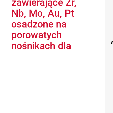
zawierające Zr,
Nb, Mo, Au, Pt
osadzone na
porowatych
nośnikach dla
S