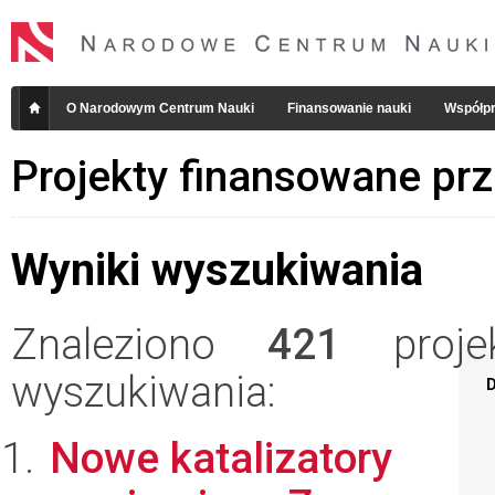
O Narodowym Centrum Nauki
Finansowanie nauki
Współpr
Projekty finansowane pr
Wyniki wyszukiwania
Znaleziono
421
projek
wyszukiwania:
D
Nowe katalizatory