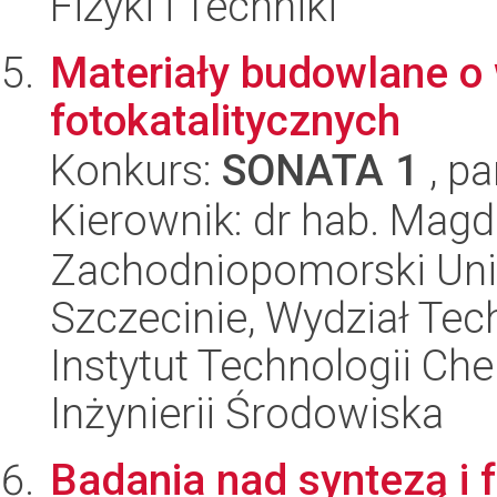
Fizyki i Techniki
Materiały budowlane o
fotokatalitycznych
Konkurs:
SONATA 1
, pa
Kierownik: dr hab. Mag
Zachodniopomorski Uni
Szczecinie, Wydział Tech
Instytut Technologii Ch
Inżynierii Środowiska
Badania nad syntezą i f