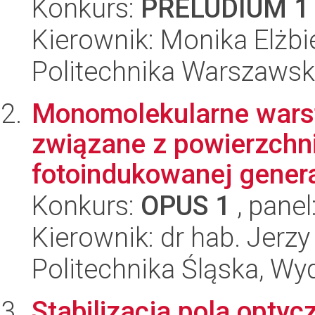
Konkurs:
PRELUDIUM 1
Kierownik: Monika Elżb
Politechnika Warszawsk
Monomolekularne warst
związane z powierzch
fotoindukowanej generac
Konkurs:
OPUS 1
, panel
Kierownik: dr hab. Jerz
Politechnika Śląska, Wy
Stabilizacja pola optyc