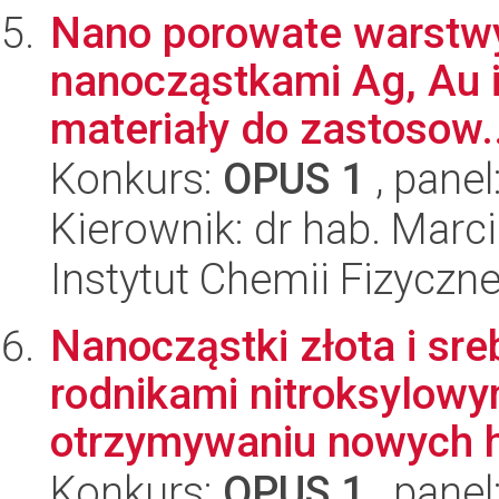
Nano porowate warstwy 
nanocząstkami Ag, Au i
materiały do zastosow..
Konkurs:
OPUS 1
, panel
Kierownik: dr hab. Marci
Instytut Chemii Fizyczn
Nanocząstki złota i sr
rodnikami nitroksylowy
otrzymywaniu nowych h
Konkurs:
OPUS 1
, panel