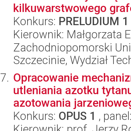
kilkuwarstwowego gra
Konkurs:
PRELUDIUM 1
Kierownik: Małgorzata 
Zachodniopomorski Uni
Szczecinie, Wydział Tech
Opracowanie mechaniz
utleniania azotku tyt
azotowania jarzenioweg
Konkurs:
OPUS 1
, panel
Kierownik: prof. Jerzy R