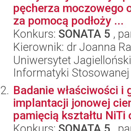
pęcherza moczowego o 
za pomocą podłoży ...
Konkurs:
SONATA 5
, pa
Kierownik: dr Joanna 
Uniwersytet Jagielloński
Informatyki Stosowanej
Badanie właściwości i
implantacji jonowej cie
pamięcią kształtu NiTi o
Konkurs:
SONATA 5
, pa