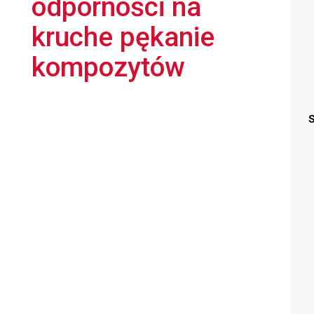
odporności na
kruche pękanie
kompozytów
S