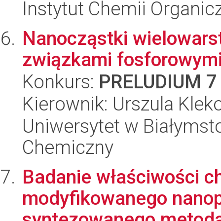
Instytut Chemii Organi
Nanocząstki wielowar
związkami fosforowym
Konkurs:
PRELUDIUM 7
Kierownik: Urszula Klek
Uniwersytet w Białymsto
Chemiczny
Badanie właściwości ch
modyfikowanego nanopo
syntezowanego metodą 