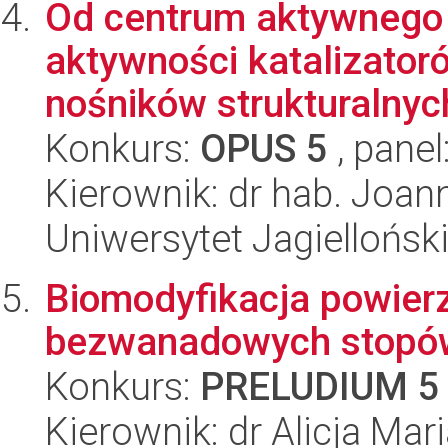
Od centrum aktywnego 
aktywności katalizator
nośników strukturalnych
Konkurs:
OPUS 5
, panel
Kierownik: dr hab. Joa
Uniwersytet Jagiellońsk
Biomodyfikacja powier
bezwanadowych stopów
Konkurs:
PRELUDIUM 5
Kierownik: dr Alicja Mar