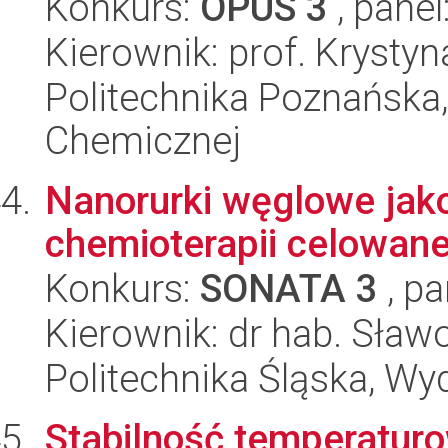
Konkurs:
OPUS 3
, panel
Kierownik: prof. Krysty
Politechnika Poznańska,
Chemicznej
Nanorurki węglowe jak
chemioterapii celowane
Konkurs:
SONATA 3
, pa
Kierownik: dr hab. Sław
Politechnika Śląska, Wy
Stabilność temperaturo