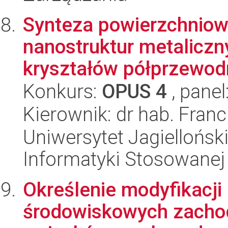
Synteza powierzchniow
nanostruktur metaliczn
kryształów półprzewodn
Konkurs:
OPUS 4
, panel
Kierownik: dr hab. Fran
Uniwersytet Jagielloński
Informatyki Stosowanej
Określenie modyfikacji
środowiskowych zachod