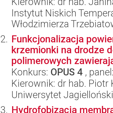
Kierownik: dr hab. Janin
Instytut Niskich Tempera
Włodzimierza Trzebiat
Funkcjonalizacja powi
krzemionki na drodze d
polimerowych zawierają
Konkurs:
OPUS 4
, panel
Kierownik: dr hab. Piotr
Uniwersytet Jagiellońsk
Hydrofobizacja membra