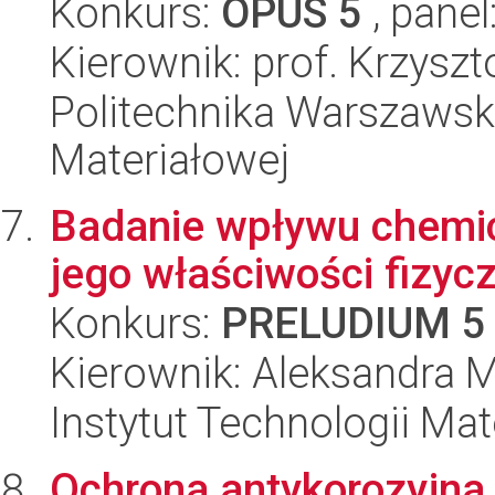
Konkurs:
OPUS 5
, panel
Kierownik: prof. Krzysz
Politechnika Warszawska
Materiałowej
Badanie wpływu chemic
jego właściwości fizyc
Konkurs:
PRELUDIUM 5
Kierownik: Aleksandra 
Instytut Technologii Ma
Ochrona antykorozyjna