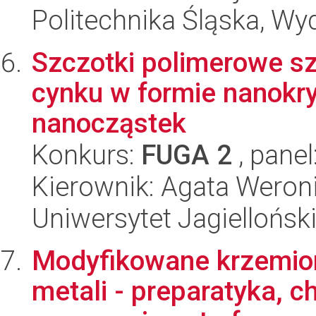
Politechnika Śląska, Wy
Szczotki polimerowe sz
cynku w formie nanokry
nanocząstek
Konkurs:
FUGA 2
, panel
Kierownik: Agata Wero
Uniwersytet Jagiellońsk
Modyfikowane krzemionk
metali - preparatyka, c