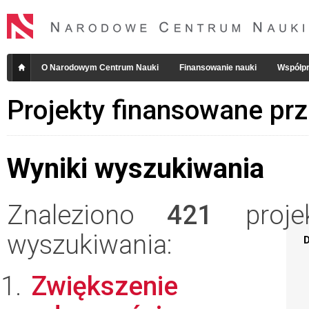
O Narodowym Centrum Nauki
Finansowanie nauki
Współpr
Projekty finansowane pr
Wyniki wyszukiwania
Znaleziono
421
projek
wyszukiwania:
D
Zwiększenie