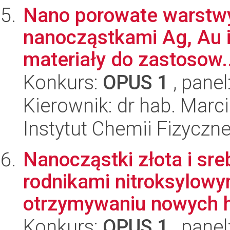
Nano porowate warstwy 
nanocząstkami Ag, Au i
materiały do zastosow..
Konkurs:
OPUS 1
, panel
Kierownik: dr hab. Marci
Instytut Chemii Fizyczn
Nanocząstki złota i sr
rodnikami nitroksylowy
otrzymywaniu nowych h
Konkurs:
OPUS 1
, panel