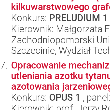
kilkuwarstwowego gra
Konkurs:
PRELUDIUM 1
Kierownik: Małgorzata 
Zachodniopomorski Uni
Szczecinie, Wydział Tech
Opracowanie mechaniz
utleniania azotku tyt
azotowania jarzenioweg
Konkurs:
OPUS 1
, panel
Kierownik: prof. Jerzy R