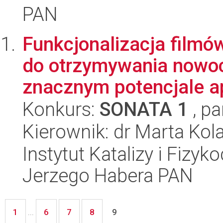
PAN
Funkcjonalizacja filmó
do otrzymywania nowo
znacznym potencjale ap
Konkurs:
SONATA 1
, pa
Kierownik: dr Marta Kol
Instytut Katalizy i Fizy
Jerzego Habera PAN
1
6
7
8
...
9