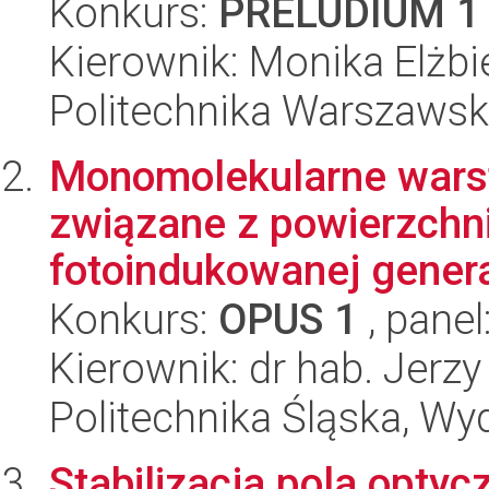
Konkurs:
PRELUDIUM 1
Kierownik: Monika Elżb
Politechnika Warszawsk
Monomolekularne warst
związane z powierzch
fotoindukowanej generac
Konkurs:
OPUS 1
, panel
Kierownik: dr hab. Jerz
Politechnika Śląska, Wy
Stabilizacja pola optyc