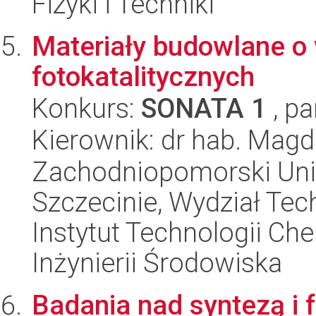
Fizyki i Techniki
Materiały budowlane o
fotokatalitycznych
Konkurs:
SONATA 1
, pa
Kierownik: dr hab. Mag
Zachodniopomorski Uni
Szczecinie, Wydział Tech
Instytut Technologii Ch
Inżynierii Środowiska
Badania nad syntezą i f