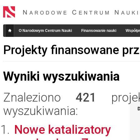
O Narodowym Centrum Nauki
Finansowanie nauki
Współpr
Projekty finansowane pr
Wyniki wyszukiwania
Znaleziono
421
projek
wyszukiwania:
D
Nowe katalizatory