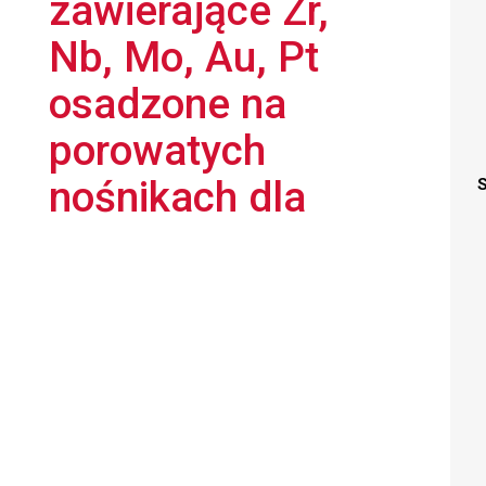
zawierające Zr,
Nb, Mo, Au, Pt
osadzone na
porowatych
nośnikach dla
S