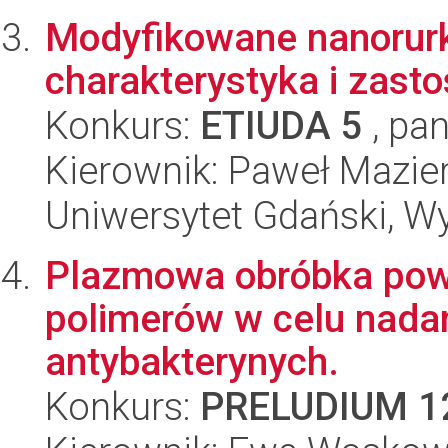
Modyfikowane nanorurk
charakterystyka i zast
Konkurs:
ETIUDA 5
, pan
Kierownik: Paweł Mazier
Uniwersytet Gdański, W
Plazmowa obróbka powi
polimerów w celu nada
antybakterynych.
Konkurs:
PRELUDIUM 1