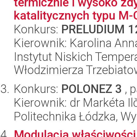
termicznie i wysoko z
katalitycznych typu M-
Konkurs:
PRELUDIUM 1
Kierownik: Karolina An
Instytut Niskich Tempera
Włodzimierza Trzebiat
Konkurs:
POLONEZ 3
, 
Kierownik: dr Markéta Il
Politechnika Łódzka, W
Modulacja właściwości