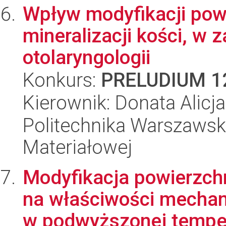
Wpływ modyfikacji powi
mineralizacji kości, w
otolaryngologii
Konkurs:
PRELUDIUM 1
Kierownik: Donata Alic
Politechnika Warszawska
Materiałowej
Modyfikacja powierzchn
na właściwości mechan
w podwyższonej tempe.