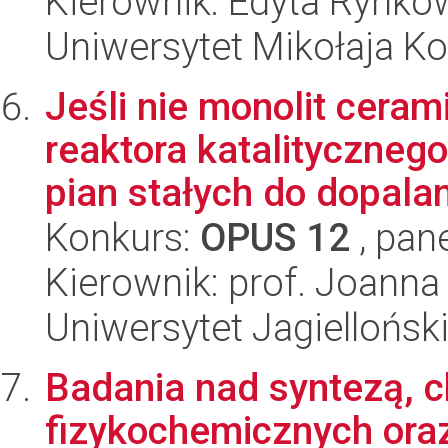
Kierownik: Edyta Rynko
Uniwersytet Mikołaja Ko
Jeśli nie monolit cera
reaktora katalityczneg
pian stałych do dopalan
Konkurs:
OPUS 12
, pan
Kierownik: prof. Joann
Uniwersytet Jagiellońsk
Badania nad syntezą, c
fizykochemicznych oraz