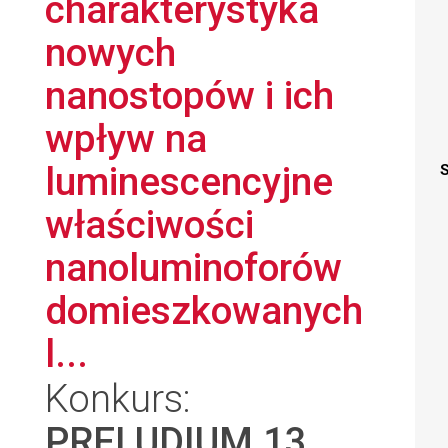
charakterystyka
nowych
nanostopów i ich
wpływ na
luminescencyjne
S
właściwości
nanoluminoforów
domieszkowanych
l...
Konkurs:
PRELUDIUM 13
,