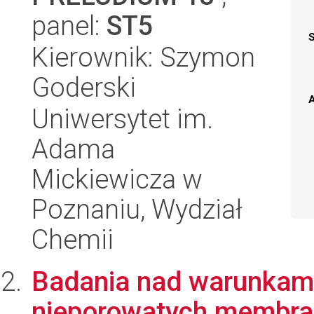
panel:
ST5
Kierownik: Szymon
Goderski
A
Uniwersytet im.
Adama
Mickiewicza w
Poznaniu, Wydział
Chemii
Badania nad warunkami
nieporowatych membra