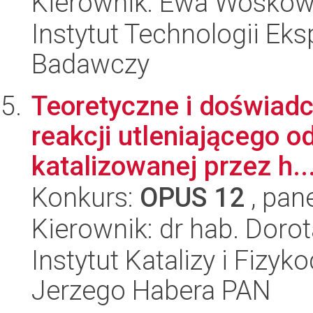
Kierownik: Ewa Woskow
Instytut Technologii Eks
Badawczy
Teoretyczne i doświad
reakcji utleniającego 
katalizowanej przez h..
Konkurs:
OPUS 12
, pan
Kierownik: dr hab. Doro
Instytut Katalizy i Fizy
Jerzego Habera PAN