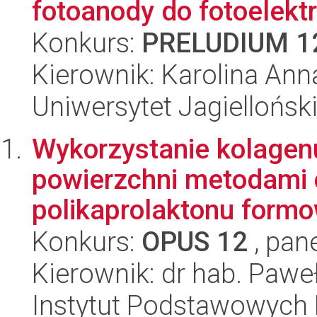
fotoanody do fotoelekt
Konkurs:
PRELUDIUM 1
Kierownik: Karolina An
Uniwersytet Jagiellońsk
Wykorzystanie kolagenu
powierzchni metodami 
polikaprolaktonu formo
Konkurs:
OPUS 12
, pan
Kierownik: dr hab. Pawe
Instytut Podstawowych 