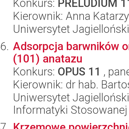
Konkurs:
PRELUDIUM 1
Kierownik: Anna Katarz
Uniwersytet Jagiellońsk
Adsorpcja barwników o
(101) anatazu
Konkurs:
OPUS 11
, pan
Kierownik: dr hab. Bart
Uniwersytet Jagielloński
Informatyki Stosowanej
Krzemowe powierzchni