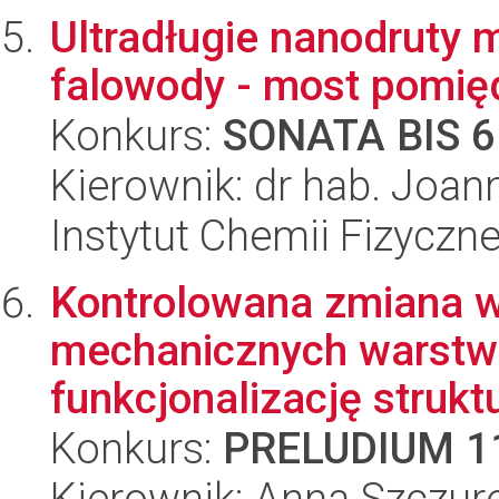
Ultradługie nanodruty 
falowody - most pomię
Konkurs:
SONATA BIS 6
Kierownik: dr hab. Joa
Instytut Chemii Fizyczn
Kontrolowana zmiana w
mechanicznych warstw
funkcjonalizację struktu
Konkurs:
PRELUDIUM 1
Kierownik: Anna Szczur