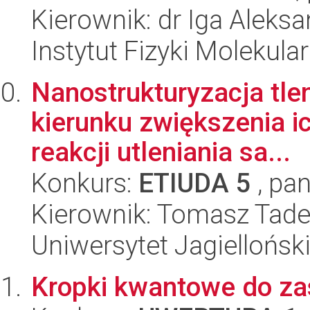
Kierownik: dr Iga Alek
Instytut Fizyki Molekula
Nanostrukturyzacja tl
kierunku zwiększenia i
reakcji utleniania sa...
Konkurs:
ETIUDA 5
, pan
Kierownik: Tomasz Tad
Uniwersytet Jagiellońsk
Kropki kwantowe do z