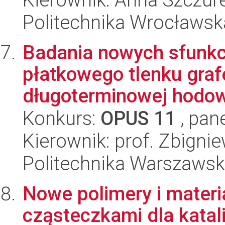
Politechnika Wrocławsk
Badania nowych sfunk
płatkowego tlenku gra
długoterminowej hodowl
Konkurs:
OPUS 11
, pan
Kierownik: prof. Zbigni
Politechnika Warszawsk
Nowe polimery i materi
cząsteczkami dla katal