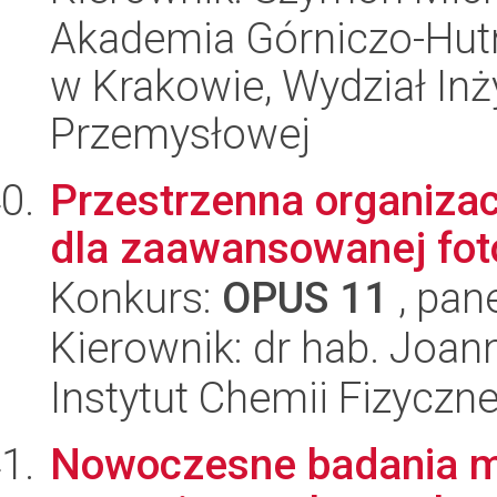
Akademia Górniczo-Hutn
w Krakowie, Wydział Inży
Przemysłowej
Przestrzenna organiza
dla zaawansowanej fot
Konkurs:
OPUS 11
, pan
Kierownik: dr hab. Joa
Instytut Chemii Fizyczn
Nowoczesne badania m