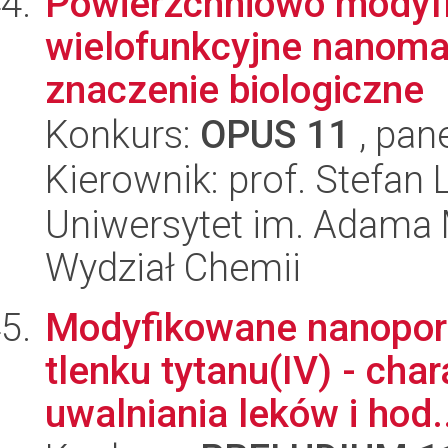
Powierzchniowo modyf
wielofunkcyjne nanomat
znaczenie biologiczne
Konkurs:
OPUS 11
, pan
Kierownik: prof. Stefan L
Uniwersytet im. Adama 
Wydział Chemii
Modyfikowane nanopo
tlenku tytanu(IV) - cha
uwalniania leków i hod.