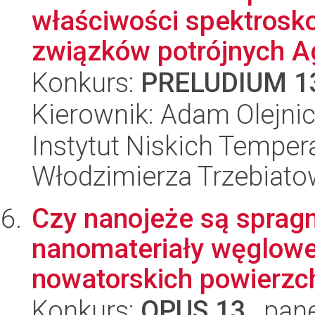
właściwości spektros
związków potrójnych Ag
Konkurs:
PRELUDIUM 1
Kierownik: Adam Olejni
Instytut Niskich Tempera
Włodzimierza Trzebiat
Czy nanojeże są spragn
nanomateriały węglow
nowatorskich powierzch
Konkurs:
OPUS 13
, pan