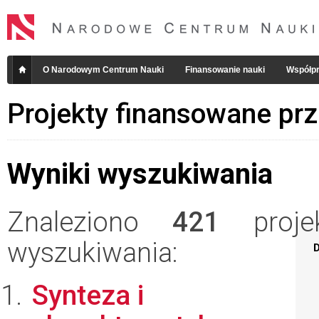
O Narodowym Centrum Nauki
Finansowanie nauki
Współpr
Projekty finansowane pr
Wyniki wyszukiwania
Znaleziono
421
projek
wyszukiwania:
D
Synteza i