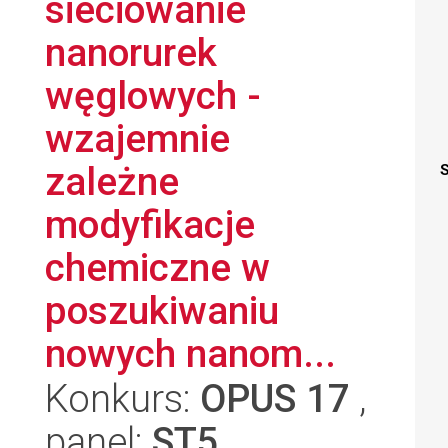
sieciowanie
nanorurek
węglowych -
wzajemnie
zależne
S
modyfikacje
chemiczne w
poszukiwaniu
nowych nanom...
Konkurs:
OPUS 17
,
panel:
ST5