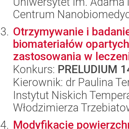
Uniwersytet im. Adama 
Centrum Nanobiomedy
Otrzymywanie i badani
biomateriałów opartych
zastosowania w leczeni
Konkurs:
PRELUDIUM 1
Kierownik: dr Paulina Te
Instytut Niskich Tempera
Włodzimierza Trzebiat
Modyfikacje powierzchn