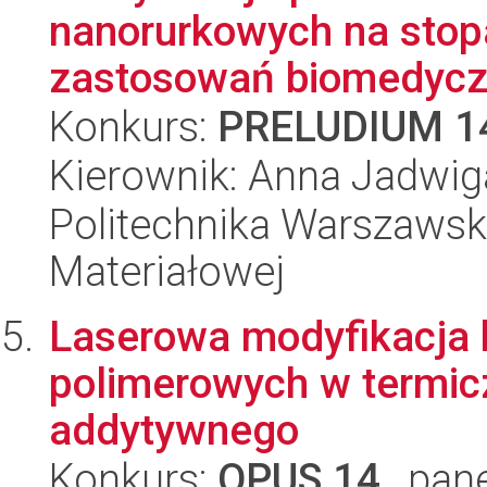
nanorurkowych na stopa
zastosowań biomedyczn
Konkurs:
PRELUDIUM 1
Kierownik: Anna Jadwi
Politechnika Warszawska
Materiałowej
Laserowa modyfikacja 
polimerowych w termic
addytywnego
Konkurs:
OPUS 14
, pan