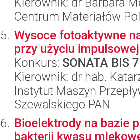
Kierownik: dr Barbara 
Centrum Materiałów Po
Wysoce fotoaktywne na
przy użyciu impulsowej
Konkurs:
SONATA BIS 7
Kierownik: dr hab. Kata
Instytut Maszyn Przepł
Szewalskiego PAN
Bioelektrody na bazie 
bakterii kwasu mlekow