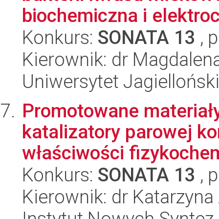
biochemiczna i elektro
Konkurs:
SONATA 13
, 
Kierownik: dr Magdalen
Uniwersytet Jagiellońsk
Promotowane materiały
katalizatory parowej ko
właściwości fizykochem
Konkurs:
SONATA 13
, 
Kierownik: dr Katarzyna
Instytut Nowych Synte