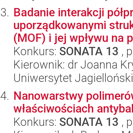
Badanie interakcji pół
uporządkowanymi struk
(MOF) i jej wpływu na p
Konkurs:
SONATA 13
, 
Kierownik: dr Joanna K
Uniwersytet Jagiellońsk
Nanowarstwy polimerów
właściwościach antyba
Konkurs:
SONATA 13
, 