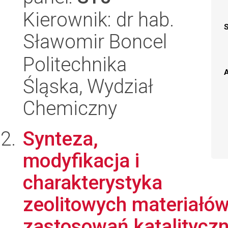
Kierownik: dr hab.
Sławomir Boncel
Politechnika
A
Śląska, Wydział
Chemiczny
Synteza,
modyfikacja i
charakterystyka
zeolitowych materiał
zastosowań katalitycz