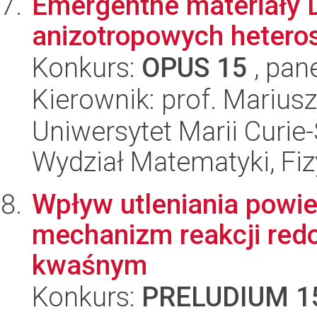
Emergentne materiały D
anizotropowych heteros
Konkurs:
OPUS 15
, pan
Kierownik: prof. Mariu
Uniwersytet Marii Curie-
Wydział Matematyki, Fizy
Wpływ utleniania powie
mechanizm reakcji red
kwaśnym
Konkurs:
PRELUDIUM 1