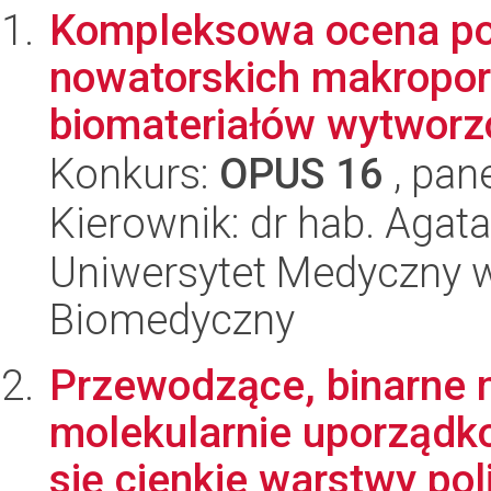
Kompleksowa ocena po
nowatorskich makropor
biomateriałów wytworzo
Konkurs:
OPUS 16
, pan
Kierownik: dr hab. Agat
Uniwersytet Medyczny w 
Biomedyczny
Przewodzące, binarne 
molekularnie uporządk
się cienkie warstwy pol