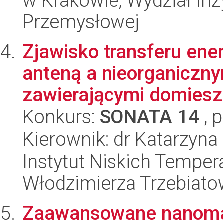
w Krakowie, Wydział Inży
Przemysłowej
Zjawisko transferu ene
anteną a nieorganiczn
zawierającymi domieszk
Konkurs:
SONATA 14
, 
Kierownik: dr Katarzyna
Instytut Niskich Tempera
Włodzimierza Trzebiat
Zaawansowane nanomate