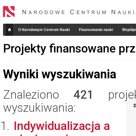
O Narodowym Centrum Nauki
Finansowanie nauki
Współpr
Projekty finansowane pr
Wyniki wyszukiwania
Znaleziono
421
projek
wyszukiwania:
D
Indywidualizacja a