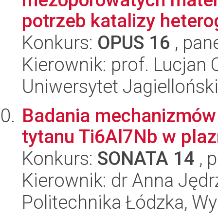
potrzeb katalizy hetero
Konkurs:
OPUS 16
, pan
Kierownik: prof. Lucjan
Uniwersytet Jagiellońsk
Badania mechanizmów t
tytanu Ti6Al7Nb w plaz
Konkurs:
SONATA 14
, 
Kierownik: dr Anna Jędr
Politechnika Łódzka, W