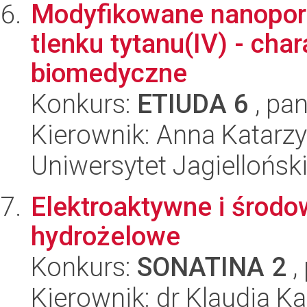
Modyfikowane nanopo
tlenku tytanu(IV) - cha
biomedyczne
Konkurs:
ETIUDA 6
, pan
Kierownik: Anna Katarz
Uniwersytet Jagiellońsk
Elektroaktywne i środ
hydrożelowe
Konkurs:
SONATINA 2
,
Kierownik: dr Klaudia K