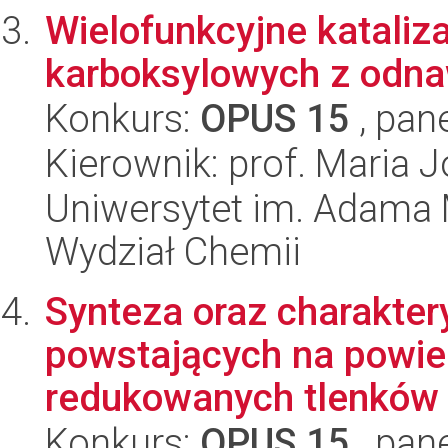
Wielofunkcyjne katali
karboksylowych z odna
Konkurs:
OPUS 15
, pan
Kierownik: prof. Maria J
Uniwersytet im. Adama 
Wydział Chemii
Synteza oraz charakter
powstających na powie
redukowanych tlenków m
Konkurs:
OPUS 15
, pan