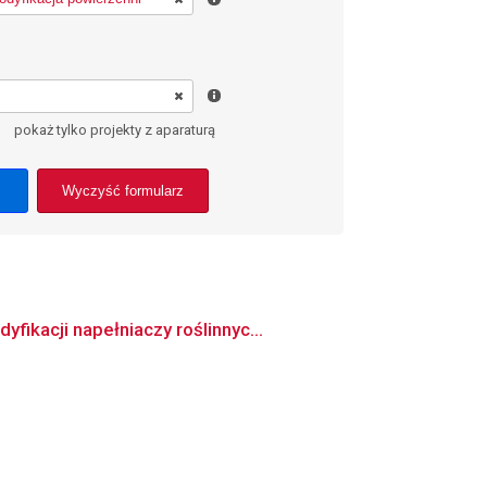
pokaż tylko projekty z aparaturą
Wyczyść formularz
ikacji napełniaczy roślinnyc...
u