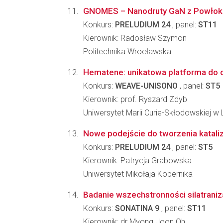
GNOMES – Nanodruty GaN z Powłokami
Konkurs:
PRELUDIUM 24
, panel:
ST11
Kierownik: Radosław Szymon
Politechnika Wrocławska
Hematene: unikatowa platforma do o
Konkurs:
WEAVE-UNISONO
, panel:
ST5
Kierownik: prof. Ryszard Zdyb
Uniwersytet Marii Curie-Skłodowskiej w L
Nowe podejście do tworzenia katali
Konkurs:
PRELUDIUM 24
, panel:
ST5
Kierownik: Patrycja Grabowska
Uniwersytet Mikołaja Kopernika
Badanie wszechstronności silatraniza
Konkurs:
SONATINA 9
, panel:
ST11
Kierownik: dr Myong Joon Oh