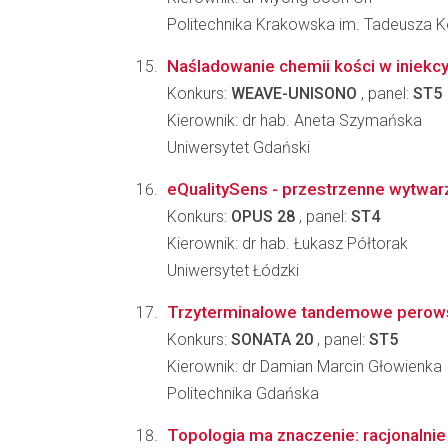
Politechnika Krakowska im. Tadeusza K
Naśladowanie chemii kości w iniekc
Konkurs:
WEAVE-UNISONO
, panel:
ST5
Kierownik: dr hab. Aneta Szymańska
Uniwersytet Gdański
eQualitySens - przestrzenne wytwarz
Konkurs:
OPUS 28
, panel:
ST4
Kierownik: dr hab. Łukasz Półtorak
Uniwersytet Łódzki
Trzyterminalowe tandemowe perowsk
Konkurs:
SONATA 20
, panel:
ST5
Kierownik: dr Damian Marcin Głowienka
Politechnika Gdańska
Topologia ma znaczenie: racjonalnie 