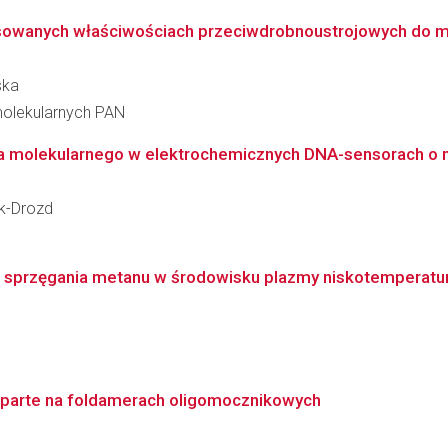
wanych właściwościach przeciwdrobnoustrojowych do mod
ska
molekularnych PAN
ia molekularnego w elektrochemicznych DNA-sensorach o
k-Drozd
w sprzęgania metanu w środowisku plazmy niskotemperatu
oparte na foldamerach oligomocznikowych