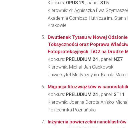
Konkurs:
OPUS 29
, panel:
ST5
Kierownik: dr Agnieszka Ewa Szymasz
Akademia Górniczo-Hutnicza im. Stanis
Krakowie
Dwutlenek Tytanu w Nowej Odsłonie
Toksyczności oraz Poprawa Właści
Fotoprotekcyjnych TiO2 na Drodze M.
Konkurs:
PRELUDIUM 24
, panel:
NZ7
Kierownik: Michał Jan Gackowski
Uniwersytet Medyczny im. Karola Marc
Migracja fitozwiązków w samostabili
Konkurs:
PRELUDIUM 24
, panel:
ST11
Kierownik: Joanna Dorota Aniśko-Micha
Politechnika Poznańska
Inżynieria powierzchni nanoklastrów