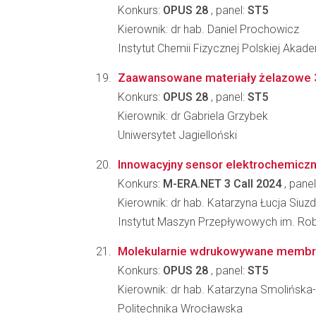
Konkurs:
OPUS 28
, panel:
ST5
Kierownik: dr hab. Daniel Prochowicz
Instytut Chemii Fizycznej Polskiej Akad
Zaawansowane materiały żelazowe 3D
Konkurs:
OPUS 28
, panel:
ST5
Kierownik: dr Gabriela Grzybek
Uniwersytet Jagielloński
Innowacyjny sensor elektrochemicz
Konkurs:
M-ERA.NET 3 Call 2024
, panel
Kierownik: dr hab. Katarzyna Łucja Siuz
Instytut Maszyn Przepływowych im. Ro
Molekularnie wdrukowywane membra
Konkurs:
OPUS 28
, panel:
ST5
Kierownik: dr hab. Katarzyna Smolińska
Politechnika Wrocławska