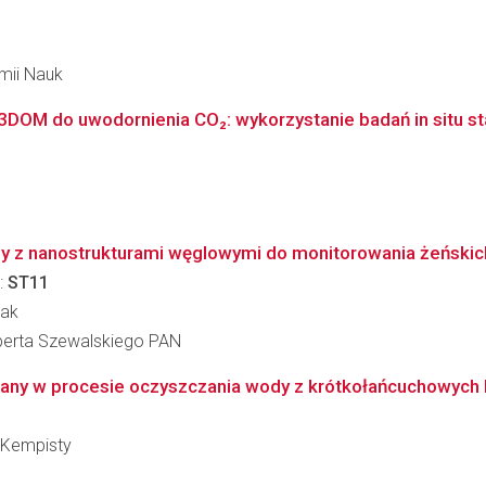
emii Nauk
OM do uwodornienia CO₂: wykorzystanie badań in situ sta
ny z nanostrukturami węglowymi do monitorowania żeńsk
:
ST11
dak
berta Szewalskiego PAN
ny w procesie oczyszczania wody z krótkołańcuchowych
-Kempisty