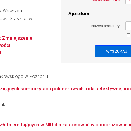
ek-Wawryca
Aparatura
ława Staszica w
Nazwa aparatury
: Zmniejszenie
wości
..
inkowskiego w Poznaniu
zujących kompozytach polimerowych: rola selektywnej modyf
lak
 złota emitujących w NIR dla zastosowań w bioobrazowani