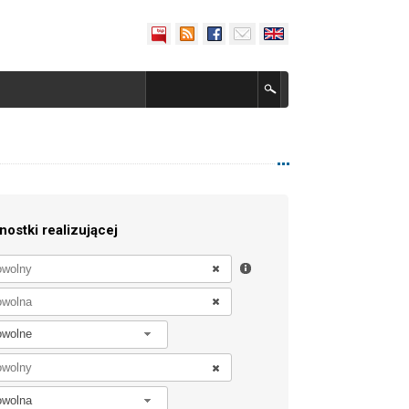
nostki realizującej
owolne
owolna