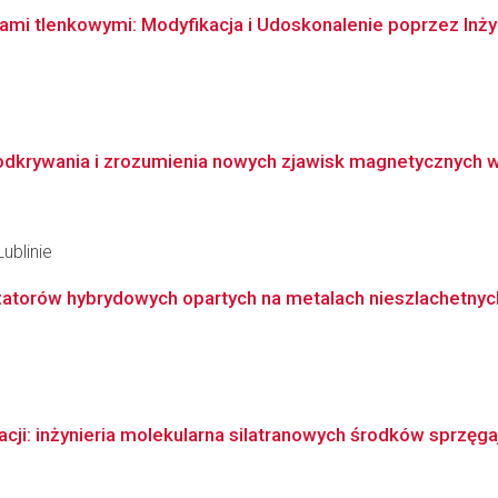
 tlenkowymi: Modyfikacja i Udoskonalenie poprzez Inżyn
dkrywania i zrozumienia nowych zjawisk magnetycznych w 
ublinie
zatorów hybrydowych opartych na metalach nieszlachetnych
cji: inżynieria molekularna silatranowych środków sprzęgaj