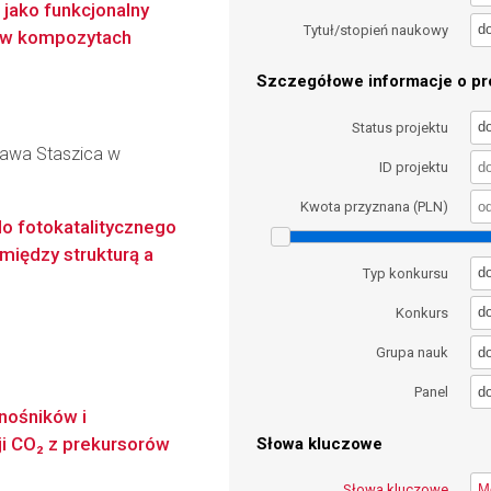
 jako funkcjonalny
d
Tytuł/stopień naukowy
 w kompozytach
Szczegółowe informacje o pro
d
Status projektu
ława Staszica w
ID projektu
Kwota przyznana (PLN)
o fotokatalitycznego
między strukturą a
d
Typ konkursu
d
Konkurs
d
Grupa nauk
d
Panel
nośników i
ji CO₂ z prekursorów
Słowa kluczowe
Słowa kluczowe