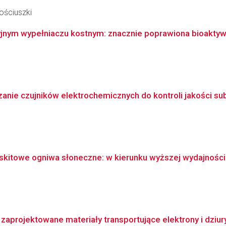
ościuszki
yjnym wypełniaczu kostnym: znacznie poprawiona bioaktywn
anie czujników elektrochemicznych do kontroli jakości s
itowe ogniwa słoneczne: w kierunku wyższej wydajności i
zaprojektowane materiały transportujące elektrony i dziur