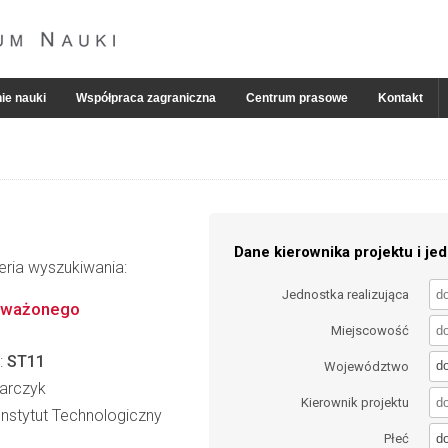
ie nauki
Współpraca zagraniczna
Centrum prasowe
Kontakt
Dane kierownika projektu i jed
eria wyszukiwania:
Jednostka realizująca
oważonego
Miejscowość
:
ST11
d
Województwo
harczyk
Kierownik projektu
nstytut Technologiczny
d
Płeć