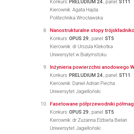
Konkurs:
PRELUDIUM 24
, panel:
ST11
Kierownik: Agata Hajda
Politechnika Wrocławska
Nanostrukturalne stopy trójskładnik
Konkurs:
OPUS 29
, panel:
ST5
Kierownik: dr Urszula Klekotka
Uniwersytet w Białymstoku
Inżynieria powierzchni anodowego W
Konkurs:
PRELUDIUM 24
, panel:
ST11
Kierownik: Daniel Adrian Piecha
Uniwersytet Jagielloński
Fasetowane półprzewodniki półmagn
Konkurs:
OPUS 29
, panel:
ST5
Kierownik: dr Zuzanna Elżbieta Bielan
Uniwersytet Jagielloński