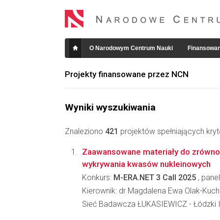
O Narodowym Centrum Nauki
Finansowan
Projekty finansowane przez NCN
Wyniki wyszukiwania
Znaleziono
421
projektów spełniających kryt
Zaawansowane materiały do zrówn
wykrywania kwasów nukleinowych
Konkurs:
M-ERA.NET 3 Call 2025
, panel
Kierownik: dr Magdalena Ewa Olak-Kuc
Sieć Badawcza ŁUKASIEWICZ - Łódzki I