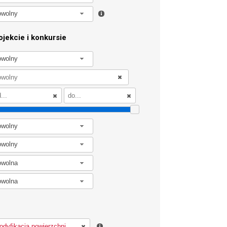
owolny
jekcie i konkursie
owolny
owolny
owolny
owolna
owolna