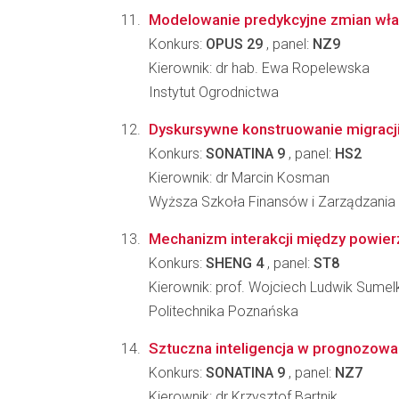
Modelowanie predykcyjne zmian właś
Konkurs:
OPUS 29
, panel:
NZ9
Kierownik: dr hab. Ewa Ropelewska
Instytut Ogrodnictwa
Dyskursywne konstruowanie migracj
Konkurs:
SONATINA 9
, panel:
HS2
Kierownik: dr Marcin Kosman
Wyższa Szkoła Finansów i Zarządzania
Mechanizm interakcji między powier
Konkurs:
SHENG 4
, panel:
ST8
Kierownik: prof. Wojciech Ludwik Sumel
Politechnika Poznańska
Sztuczna inteligencja w prognozowa
Konkurs:
SONATINA 9
, panel:
NZ7
Kierownik: dr Krzysztof Bartnik