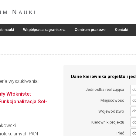
ie nauki
Współpraca zagraniczna
Centrum prasowe
Kontakt
Dane kierownika projektu i jed
eria wyszukiwania:
Jednostka realizująca
ły Włókniste:
Miejscowość
unkcjonalizacja Sol-
d
Województwo
Kierownik projektu
akowski
d
molekularnych PAN
Płeć