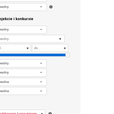
owolny
jekcie i konkursie
owolny
owolny
owolny
owolna
owolna