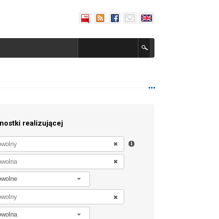
nostki realizującej
owolne
owolna