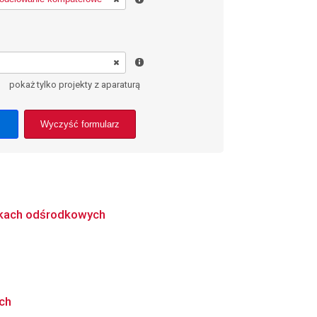
pokaż tylko projekty z aparaturą
Wyczyść formularz
rkach odśrodkowych
ch