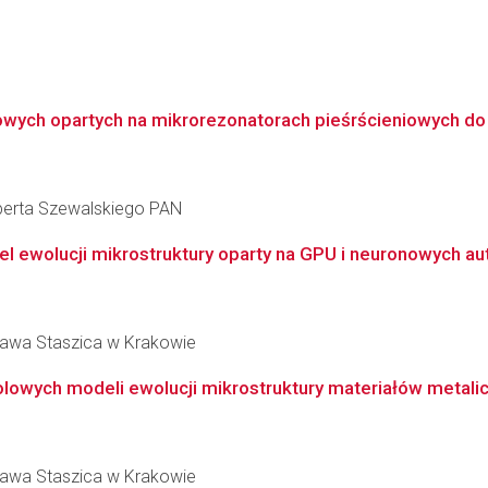
ych opartych na mikrorezonatorach pieśrścieniowych do m
berta Szewalskiego PAN
 ewolucji mikrostruktury oparty na GPU i neuronowych a
ława Staszica w Krakowie
lowych modeli ewolucji mikrostruktury materiałów metalic
ława Staszica w Krakowie