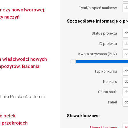
d
Tytuł/stopień naukowy
nezy nowotworowej:
zy naczyń
Szczegółowe informacje o pro
d
Status projektu
ID projektu
Kwota przyznana (PLN)
ch właściwości nowych
pozytów. Badania
d
Typ konkursu
d
Konkurs
d
Grupa nauk
hniki Polska Akademia
d
Panel
ć belek
Słowa kluczowe
 przekrojach
Słowa kluczowe