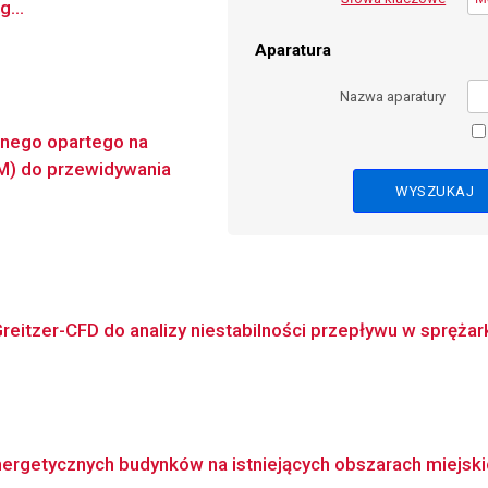
...
Aparatura
Nazwa aparatury
znego opartego na
M) do przewidywania
eitzer-CFD do analizy niestabilności przepływu w spręża
rgetycznych budynków na istniejących obszarach miejski