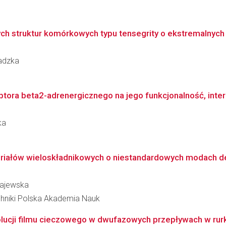
h struktur komórkowych typu tensegrity o ekstremalnych
wadzka
ra beta2-adrenergicznego na jego funkcjonalność, interak
ka
riałów wieloskładnikowych o niestandardowych modach def
Gajewska
hniki Polska Akademia Nauk
lucji filmu cieczowego w dwufazowych przepływach w rurka