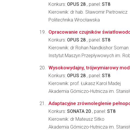
Konkurs:
OPUS 28
, panel:
ST8
Kierownik: dr hab. Sławomir Pietrowicz
Politechnika Wrocławska
Opracowanie czujników światłowodow
Konkurs:
OPUS 28
, panel:
ST8
Kierownik: dr Rohan Nandkishor Soman
Instytut Maszyn Przepływowych im. Ro
Wysokowydajny, trójwymiarowy model
Konkurs:
OPUS 28
, panel:
ST8
Kierownik: prof. Łukasz Karol Madej
Akademia Górniczo-Hutnicza im. Stanis
Adaptacyjne zrównoleglenie pełnopo
Konkurs:
SONATA 20
, panel:
ST8
Kierownik: dr Mateusz Sitko
Akademia Górniczo-Hutnicza im. Stanis