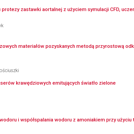
otezy zastawki aortalnej z użyciem symulacji CFD, uczeni
yk
owych materiałów pozyskanych metodą przyrostową odkszt
ościuszki
erów krawędziowych emitujących światło zielone
wodoru i współspalania wodoru z amoniakiem przy użyciu t