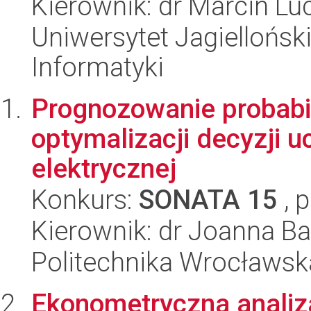
Kierownik: dr Marcin Luc
Uniwersytet Jagiellońsk
Informatyki
Prognozowanie probabil
optymalizacji decyzji u
elektrycznej
Konkurs:
SONATA 15
, 
Kierownik: dr Joanna B
Politechnika Wrocławsk
Ekonometryczna analiza