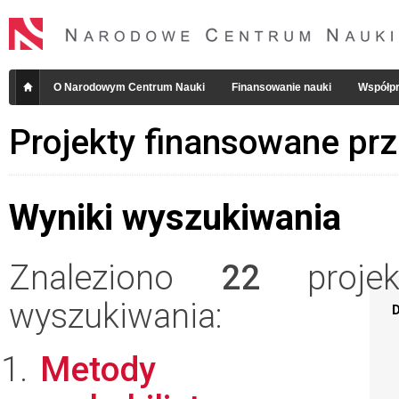
O Narodowym Centrum Nauki
Finansowanie nauki
Współpr
Projekty finansowane pr
Wyniki wyszukiwania
Znaleziono
22
projekt
wyszukiwania:
D
Metody