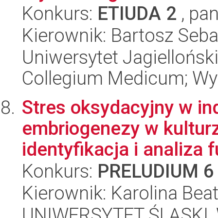
Konkurs:
ETIUDA 2
, pan
Kierownik: Bartosz Seb
Uniwersytet Jagiellońsk
Collegium Medicum; Wy
Stres oksydacyjny w in
embriogenezy w kulturze
identyfikacja i analiza f
Konkurs:
PRELUDIUM 6
Kierownik: Karolina Bea
UNIWERSYTET ŚLĄSKI, Wy