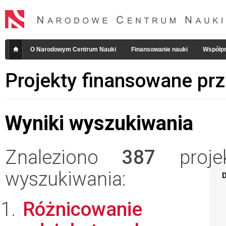
O Narodowym Centrum Nauki
Finansowanie nauki
Współpr
Projekty finansowane pr
Wyniki wyszukiwania
Znaleziono
387
projek
wyszukiwania:
D
Różnicowanie