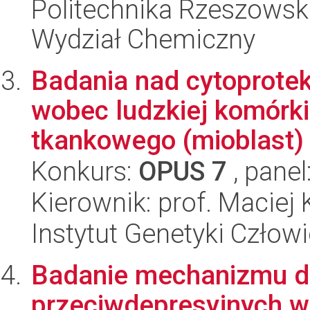
Politechnika Rzeszowsk
Wydział Chemiczny
Badania nad cytoprote
wobec ludzkiej komórk
tkankowego (mioblast) 
Konkurs:
OPUS 7
, panel
Kierownik: prof. Maciej 
Instytut Genetyki Człow
Badanie mechanizmu dz
przeciwdepresyjnych w m