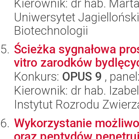
Kierownik: dr hab. Mart
Uniwersytet Jagielloński,
Biotechnologii
Ścieżka sygnałowa pro
vitro zarodków bydlęcy
Konkurs:
OPUS 9
, panel
Kierownik: dr hab. Iza
Instytut Rozrodu Zwier
Wykorzystanie możliw
oraz peptydów penetru