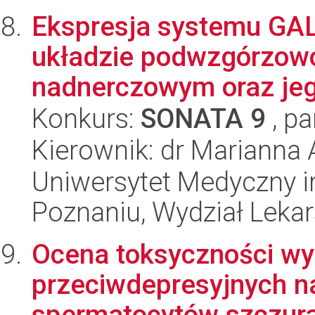
Ekspresja systemu GALP
układzie podwzgórzowo
nadnerczowym oraz jego
Konkurs:
SONATA 9
, pa
Kierownik: dr Marianna
Uniwersytet Medyczny i
Poznaniu, Wydział Lekars
Ocena toksyczności wy
przeciwdepresyjnych na
spermatocytów szczura 