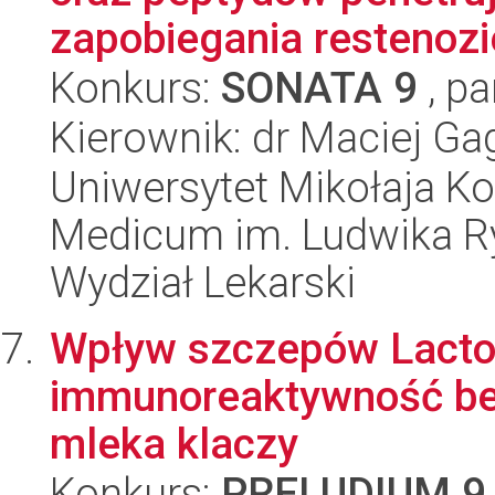
zapobiegania restenozie
Konkurs:
SONATA 9
, pa
Kierownik: dr Maciej Ga
Uniwersytet Mikołaja Ko
Medicum im. Ludwika R
Wydział Lekarski
Wpływ szczepów Lactoba
immunoreaktywność beta
mleka klaczy
Konkurs:
PRELUDIUM 9