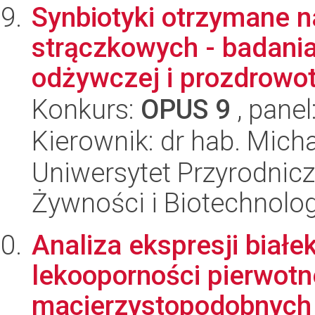
Synbiotyki otrzymane na
strączkowych - badania
odżywczej i prozdrowotn
Konkurs:
OPUS 9
, panel
Kierownik: dr hab. Mich
Uniwersytet Przyrodnicz
Żywności i Biotechnolog
Analiza ekspresji białe
lekooporności pierwot
macierzystopodobnych r