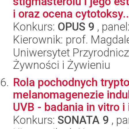
stigmasterolu i jego es
i oraz ocena cytotoksy..
Konkurs:
OPUS 9
, panel
Kierownik: prof. Magda
Uniwersytet Przyrodnic
Żywności i Żywieniu
Rola pochodnych trypto
melanomagenezie indu
UVB - badania in vitro i i
Konkurs:
SONATA 9
, pa