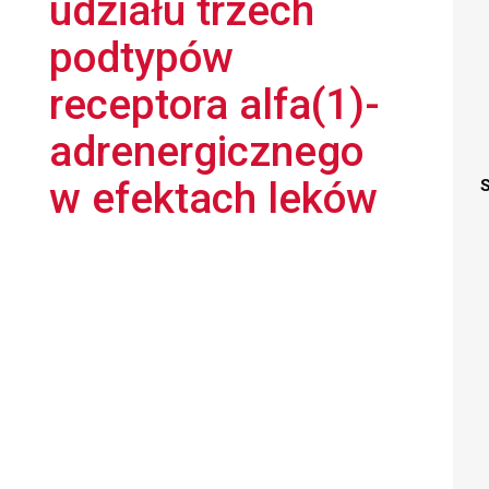
udziału trzech
podtypów
receptora alfa(1)-
adrenergicznego
w efektach leków
S