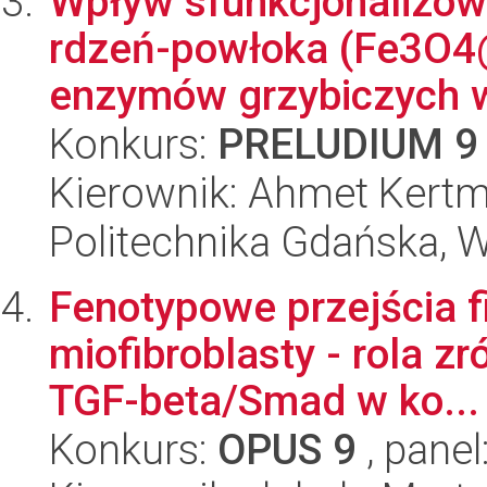
Wpływ sfunkcjonalizow
rdzeń-powłoka (Fe3O4
enzymów grzybiczych w
Konkurs:
PRELUDIUM 9
Kierownik: Ahmet Kert
Politechnika Gdańska, 
Fenotypowe przejścia 
miofibroblasty - rola z
TGF-beta/Smad w ko...
Konkurs:
OPUS 9
, panel