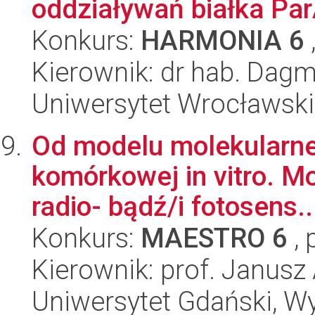
oddziaływań białka ParA 
Konkurs:
HARMONIA 6
Kierownik: dr hab. Dag
Uniwersytet Wrocławski,
Od modelu molekularneg
komórkowej in vitro. M
radio- bądź/i fotosens..
Konkurs:
MAESTRO 6
, 
Kierownik: prof. Janus
Uniwersytet Gdański, W