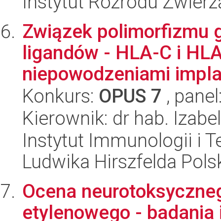
Instytut Rozrodu Zwier
Związek polimorfizmu g
ligandów - HLA-C i HL
niepowodzeniami implan
Konkurs:
OPUS 7
, panel
Kierownik: dr hab. Izab
Instytut Immunologii i T
Ludwika Hirszfelda Pols
Ocena neurotoksycznego
etylenowego - badania in