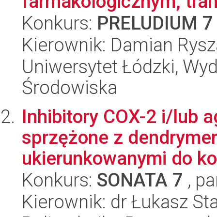
farmakologicznym, tran
Konkurs:
PRELUDIUM 7
Kierownik: Damian Rysz
Uniwersytet Łódzki, Wydz
Środowiska
Inhibitory COX-2 i/lub
sprzężone z dendrym
ukierunkowanymi do ko
Konkurs:
SONATA 7
, pa
Kierownik: dr Łukasz S