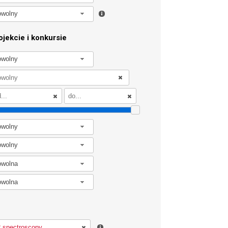
owolny
jekcie i konkursie
owolny
owolny
owolny
owolna
owolna