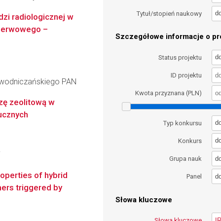
d
Tytuł/stopień naukowy
zi radiologicznej w
 nerwowego –
Szczegółowe informacje o pro
d
Status projektu
ID projektu
iewodniczańskiego PAN
Kwota przyznana (PLN)
zę zeolitową w
ucznych
d
Typ konkursu
d
Konkurs
i
d
Grupa nauk
roperties of hybrid
d
Panel
mers triggered by
Słowa kluczowe
Słowa kluczowe