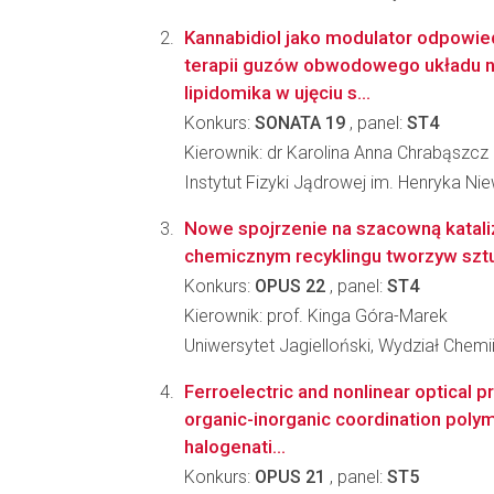
Kannabidiol jako modulator odpowied
terapii guzów obwodowego układu
lipidomika w ujęciu s...
Konkurs:
SONATA 19
, panel:
ST4
Kierownik: dr Karolina Anna Chrabąszcz
Instytut Fizyki Jądrowej im. Henryka N
Nowe spojrzenie na szacowną katali
chemicznym recyklingu tworzyw szt
Konkurs:
OPUS 22
, panel:
ST4
Kierownik: prof. Kinga Góra-Marek
Uniwersytet Jagielloński, Wydział Chemi
Ferroelectric and nonlinear optical p
organic-inorganic coordination poly
halogenati...
Konkurs:
OPUS 21
, panel:
ST5