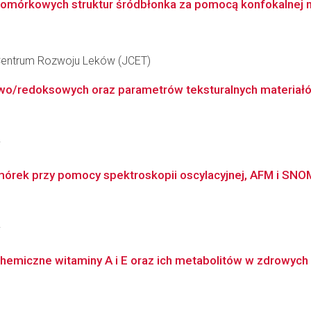
omórkowych struktur śródbłonka za pomocą konfokalnej mi
e Centrum Rozwoju Leków (JCET)
o/redoksowych oraz parametrów teksturalnych materiałów
i
ek przy pomocy spektroskopii oscylacyjnej, AFM i SNOM:
i
hemiczne witaminy A i E oraz ich metabolitów w zdrowych i