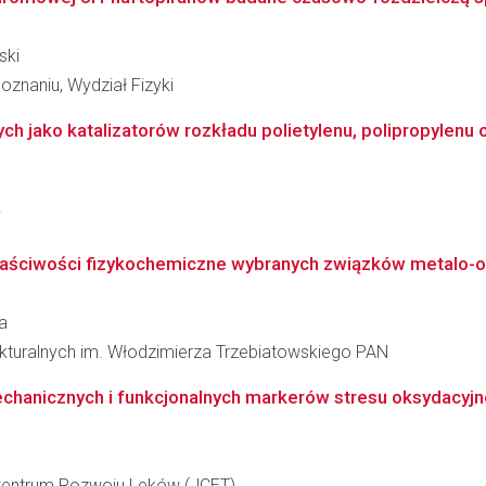
ski
znaniu, Wydział Fizyki
h jako katalizatorów rozkładu polietylenu, polipropylenu or
i
ściwości fizykochemiczne wybranych związków metalo-orga
a
rukturalnych im. Włodzimierza Trzebiatowskiego PAN
hanicznych i funkcjonalnych markerów stresu oksydacyjn
e Centrum Rozwoju Leków (JCET)