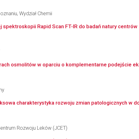
oznaniu, Wydział Chemii
spektroskopii Rapid Scan FT-IR do badań natury centrów a
i
rach osmolitów w oparciu o komplementarne podejście ek
ny
sowa charakterystyka rozwoju zmian patologicznych w do
e Centrum Rozwoju Leków (JCET)