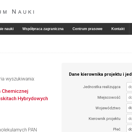
ie nauki
Współpraca zagraniczna
Centrum prasowe
Kontakt
Dane kierownika projektu i jed
ria wyszukiwania:
Jednostka realizująca
h Chemicznej
Miejscowość
owskitach Hybrydowych
d
Województwo
Kierownik projektu
d
molekularnych PAN
Płeć