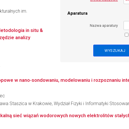
kturalnych im.
Aparatura
Nazwa aparatury
todologia in situ &
zędzie analizy
i
owe w nano-sondowaniu, modelowaniu i rozpoznaniu intera
zec
awa Staszica w Krakowie, Wydział Fizyki i Informatyki Stosowa
likalną sieć wiązań wodorowych nowych elektrolitów stałyc