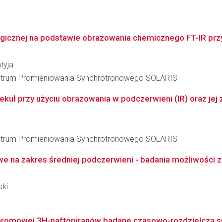
logicznej na podstawie obrazowania chemicznego FT-IR prz
tyja
entrum Promieniowania Synchrotronowego SOLARIS
uł przy użyciu obrazowania w podczerwieni (IR) oraz jej 
entrum Promieniowania Synchrotronowego SOLARIS
e na zakres średniej podczerwieni - badania możliwości z
ski
hromowej 3H-naftopiranów badane czasowo-rozdzielczą spek