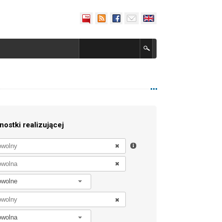
nostki realizującej
owolne
owolna