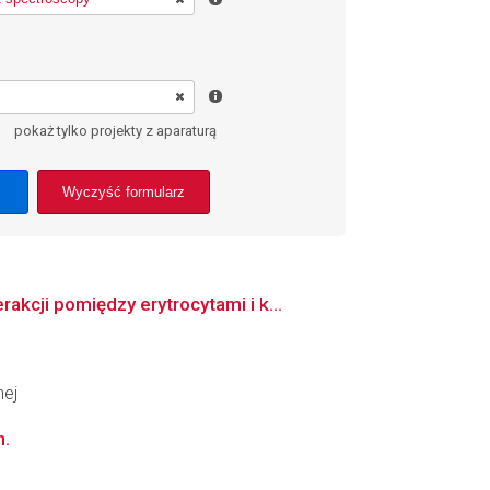
pokaż tylko projekty z aparaturą
Wyczyść formularz
kcji pomiędzy erytrocytami i k...
nej
h.