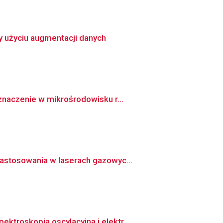
y użyciu augmentacji danych
znaczenie w mikrośrodowisku r...
astosowania w laserach gazowyc...
troskopią oscylacyjną i elektr...