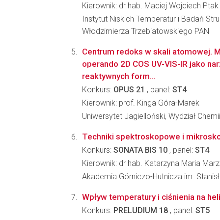
Kierownik: dr hab. Maciej Wojciech Ptak
Instytut Niskich Temperatur i Badań Stru
Włodzimierza Trzebiatowskiego PAN
Centrum redoks w skali atomowej. Me
operando 2D COS UV-VIS-IR jako nar
reaktywnych form...
Konkurs:
OPUS 21
, panel:
ST4
Kierownik: prof. Kinga Góra-Marek
Uniwersytet Jagielloński, Wydział Chemi
Techniki spektroskopowe i mikroskop
Konkurs:
SONATA BIS 10
, panel:
ST4
Kierownik: dr hab. Katarzyna Maria Mar
Akademia Górniczo-Hutnicza im. Stanisł
Wpływ temperatury i ciśnienia na he
Konkurs:
PRELUDIUM 18
, panel:
ST5