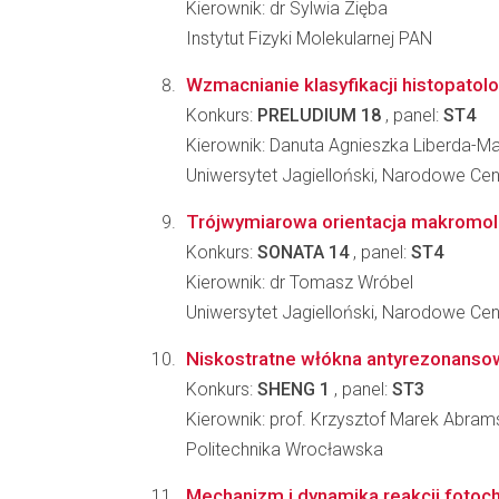
Kierownik: dr Sylwia Zięba
Instytut Fizyki Molekularnej PAN
Wzmacnianie klasyfikacji histopato
Konkurs:
PRELUDIUM 18
, panel:
ST4
Kierownik: Danuta Agnieszka Liberda-Ma
Uniwersytet Jagielloński, Narodowe C
Trójwymiarowa orientacja makromolek
Konkurs:
SONATA 14
, panel:
ST4
Kierownik: dr Tomasz Wróbel
Uniwersytet Jagielloński, Narodowe C
Niskostratne włókna antyrezonansow
Konkurs:
SHENG 1
, panel:
ST3
Kierownik: prof. Krzysztof Marek Abram
Politechnika Wrocławska
Mechanizm i dynamika reakcji fotoc