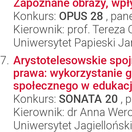
Zapoznane obrazy, wpły
Konkurs:
OPUS 28
, pan
Kierownik: prof. Tereza 
Uniwersytet Papieski Ja
Arystotelesowskie spojr
prawa: wykorzystanie 
społecznego w edukacji
Konkurs:
SONATA 20
, 
Kierownik: dr Anna Wer
Uniwersytet Jagiellońsk