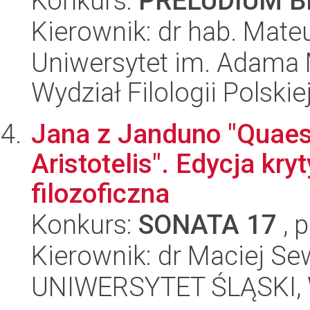
Konkurs:
PRELUDIUM BI
Kierownik: dr hab. Mate
Uniwersytet im. Adama 
Wydział Filologii Polskie
Jana z Janduno "Quaest
Aristotelis". Edycja kry
filozoficzna
Konkurs:
SONATA 17
, 
Kierownik: dr Maciej S
UNIWERSYTET ŚLĄSKI, 