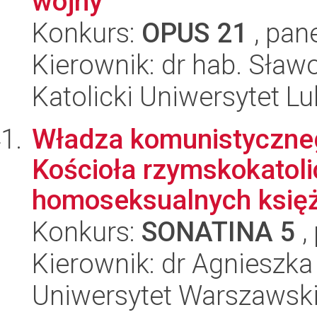
wojny
Konkurs:
OPUS 21
, pan
Kierownik: dr hab. Sła
Katolicki Uniwersytet Lu
Władza komunistyczneg
Kościoła rzymskokatol
homoseksualnych księż
Konkurs:
SONATINA 5
,
Kierownik: dr Agnieszka
Uniwersytet Warszawski,