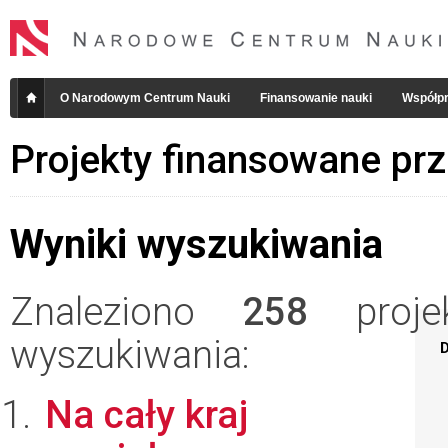
O Narodowym Centrum Nauki
Finansowanie nauki
Współpr
Projekty finansowane pr
Wyniki wyszukiwania
Znaleziono
258
projek
wyszukiwania:
D
Na cały kraj