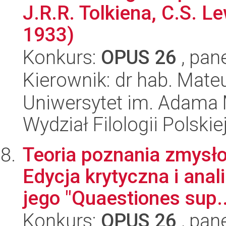
J.R.R. Tolkiena, C.S. Le
1933)
Konkurs:
OPUS 26
, pan
Kierownik: dr hab. Mate
Uniwersytet im. Adama 
Wydział Filologii Polskie
Teoria poznania zmysło
Edycja krytyczna i anal
jego "Quaestiones sup..
Konkurs:
OPUS 26
, pan