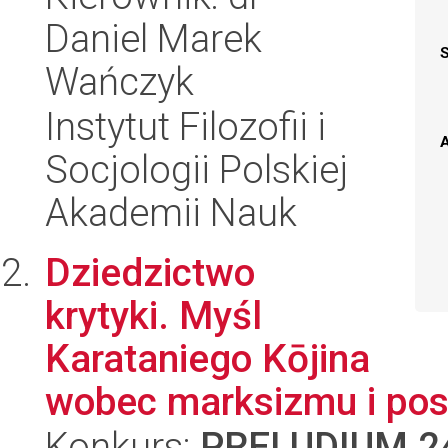
Daniel Marek
Wańczyk
Instytut Filozofii i
A
Socjologii Polskiej
Akademii Nauk
Dziedzictwo
krytyki. Myśl
Karataniego Kōjina
wobec marksizmu i po
Konkurs:
PRELUDIUM 2