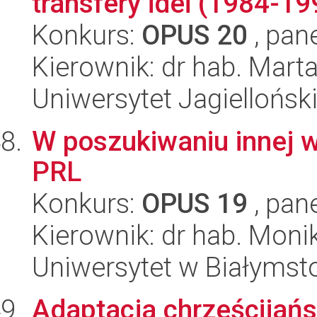
transfery idei (1984-19
Konkurs:
OPUS 20
, pan
Kierownik: dr hab. Mar
Uniwersytet Jagielloński
W poszukiwaniu innej 
PRL
Konkurs:
OPUS 19
, pan
Kierownik: dr hab. Mon
Uniwersytet w Białymsto
Adaptacja chrześcijańs