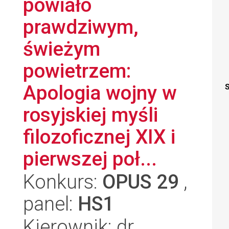
powiało
prawdziwym,
świeżym
powietrzem:
Apologia wojny w
S
rosyjskiej myśli
filozoficznej XIX i
pierwszej poł...
Konkurs:
OPUS 29
,
panel:
HS1
Kierownik: dr