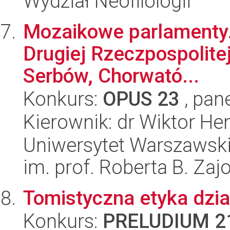
Wydział Neofilologii
Mozaikowe parlamenty.
Drugiej Rzeczpospolitej
Serbów, Chorwató...
Konkurs:
OPUS 23
, pan
Kierownik: dr Wiktor He
Uniwersytet Warszawski
im. prof. Roberta B. Zaj
Tomistyczna etyka dzi
Konkurs:
PRELUDIUM 2